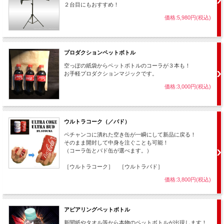
を飲んでみせることもできます。）
２台目にもおすすめ！
紙袋に戻しおまじないをかけて取り出すと、1．5Lの大きなコーラになってい
るのです！
価格:5,980円(税込)
この間、怪しい動作は無し！ もちろん紙袋の中には何も残っていません。
完全に空っぽです。
プロダクションペットボトル
用具は非常によくできたギミックで、マジック初心者の方にも簡単にできて
しまいます。
空っぽの紙袋からペットボトルのコーラが３本も！
お手軽プロダクションマジックです。
品物が大きくなるという現象は見た目に楽しく爽快感があるため、子どもか
ら大人までウケがよいですよ！
価格:3,000円(税込)
【
巨大ストローの出現
】など紙袋を使う他のマジックとも組み合わせて楽し
いマジックショーを考えてみて下さい。
ウルトラコーク（／バド）
ペチャンコに潰れた空き缶が一瞬にして新品に戻る！
そのまま開封して中身を注ぐことも可能！
さらにオプション品として【
専用ドリンクカードキッ
（コーラ缶とバド缶が選べます。）
ト
】も登場！
［ウルトラコーク］ ［ウルトラバド］
組み合わせて使うと、意外な展開で笑いと驚きを生む
楽しいおしゃべりマジックを演じる事もできるように
価格:3,800円(税込)
なります。
アピアリングペットボトル
新聞紙やタオル等から本物のペットボトルが出現します！