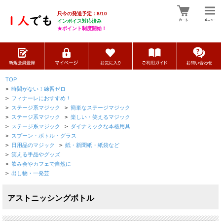
只今の発送予定：8/10
インボイス対応済み
★ポイント制度開始！
TOP
>
時間がない！練習ゼロ
>
フィナーレにおすすめ！
>
ステージ系マジック
>
簡単なステージマジック
>
ステージ系マジック
>
楽しい・笑えるマジック
>
ステージ系マジック
>
ダイナミックな本格用具
>
スプーン・ボトル・グラス
>
日用品のマジック
>
紙・新聞紙・紙袋など
>
笑える手品やグッズ
>
飲み会やカフェで自然に
>
出し物・一発芸
アストニッシングボトル