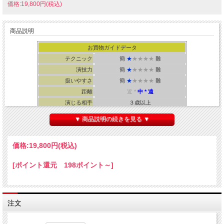
価格:19,800円(税込)
商品説明
お買物ガイドデータ
テクニック
簡
★
★★★★
難
演技力
簡
★
★★★★
難
扱いやすさ
簡
★
★★★★
難
距離
近 *
中
* 遠
演じる相手
３歳以上
所要時間
４５秒
▼ 商品説明の続きを見る ▼
・輸入品
・解説書： まほうとまほう
+ メーカーオンライン動画解説（英語）
価格:
19,800円
(税込)
セット内容： 専用ギミック一式（本商品はコーラタイプです）
[ポイント還元 198ポイント～]
※解説は当店の日本語説明書に加えメーカーのオンライン動画（英語版）での解説
となります。動画視聴のアドレスやパスワードは商品内に記載があります。
※500mLのペットボトルと紙袋は付属しません。別途ご用意下さい。
注文
※オプション品として【
専用ドリンクカードキット
】も新登場！