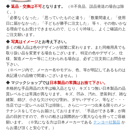
◆
返品・交換は不可
となります。
（※不良品、誤品発送の場合は除
く。）
「必要なくなった」「思っていたものと違う」「数量間違え」「使用
日に届かなかった」「子どもが勝手に注文した」 等々、その他いかな
る理由でもお受けできませんので、じっくり吟味し、よくご確認の上
ご注文願います。
◆
写真はイメージ
とお考え下さい。
多くの輸入品は色やデザインが頻繁に変わります。また同種用具でも
取り扱い品を変更する場合もございます。 特定の色やデザイン、仕
様、製造メーカー等にこだわられる場合は、必ずご注文前にお問合せ
下さい。
（※ページ内で、メーカー名やモデル、色、等が明記してあるものは
表記通りの品物で間違いございません。）
◆ マジックショップでは
日本製品の常識はお捨て下さい。
本格的な手品用品の大半は輸入品となり、キズ１つ無い日本製品の品
質レベルとは常識が異なります。 キズ、凹み、汚れ、塗装剥げ、雑な
縫製、錆び、小さな欠けやひび割れ、ダサいデザイン、等など・・・
当店では一定レベル以下は排除し、さらに一つ一つ出来る限りのメン
テナンスをしてからお届けしておりますが、「手品ができる事」が商
品の目的ですので、作りの粗さは国際的かつ寛大な心を持ってご容赦
願います。 （※気になる方は日本メーカーである
テンヨー社製品
か
らお選び頂くと安心です。）