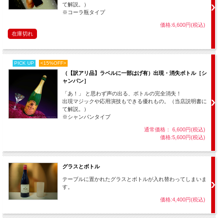
て解説。）
※コーラ瓶タイプ
価格:6,600円(税込)
在庫切れ
PICK UP
<15%OFF>
（【訳アリ品】ラベルに一部はげ有）出現・消失ボトル［シ
ャンパン］
「あ！」 と思わず声の出る、ボトルの完全消失！
出現マジックや応用演技もできる優れもの。（当店説明書に
て解説。）
※シャンパンタイプ
通常価格： 6,600円(税込)
価格:5,600円(税込)
グラスとボトル
テーブルに置かれたグラスとボトルが入れ替わってしまいま
す。
価格:4,400円(税込)