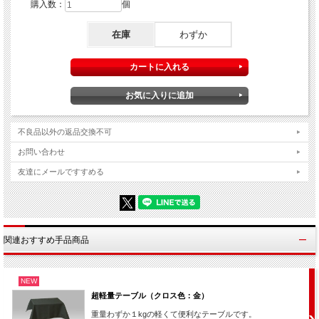
購入数：
個
在庫
わずか
↓ 動画をご覧下さい！ ↓
不良品以外の返品交換不可
お問い合わせ
友達にメールですすめる
500mLのペットボトルが・・・
何と！
1．5Lのペットボトルに変化してしまいます！！
関連おすすめ手品商品
NEW
超軽量テーブル（クロス色：金）
紙袋から500mLのペットボトルを取り出してよく見せます。（中のドリンク
重量わずか１kgの軽くて便利なテーブルです。