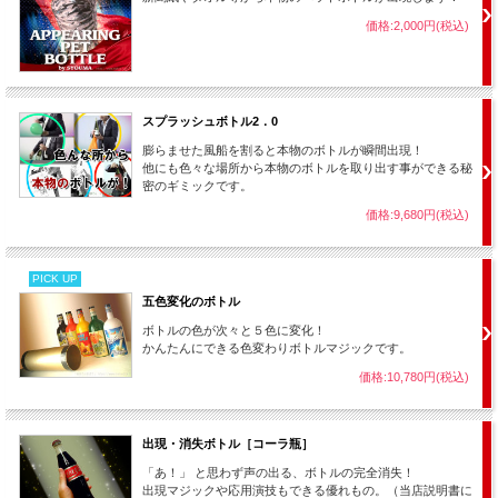
価格:2,000円(税込)
スプラッシュボトル2．0
膨らませた風船を割ると本物のボトルが瞬間出現！
他にも色々な場所から本物のボトルを取り出す事ができる秘
密のギミックです。
価格:9,680円(税込)
PICK UP
五色変化のボトル
ボトルの色が次々と５色に変化！
かんたんにできる色変わりボトルマジックです。
価格:10,780円(税込)
出現・消失ボトル［コーラ瓶］
「あ！」 と思わず声の出る、ボトルの完全消失！
出現マジックや応用演技もできる優れもの。（当店説明書に