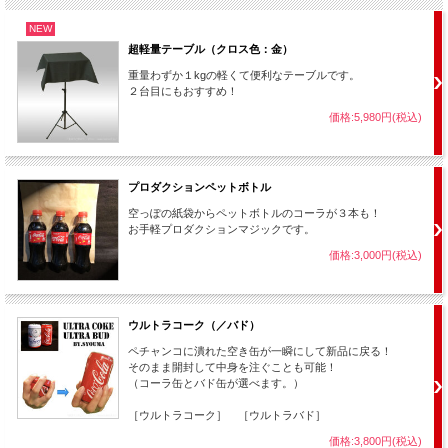
NEW
超軽量テーブル（クロス色：金）
重量わずか１kgの軽くて便利なテーブルです。
２台目にもおすすめ！
価格:5,980円(税込)
プロダクションペットボトル
空っぽの紙袋からペットボトルのコーラが３本も！
お手軽プロダクションマジックです。
価格:3,000円(税込)
紙袋をグシャグシャと丸めてポイと捨ててしまいます・・・！
ウルトラコーク（／バド）
・・・中のボトルは！？
ペチャンコに潰れた空き缶が一瞬にして新品に戻る！
一体どこに消えてしまったのでしょうか・・・！？
そのまま開封して中身を注ぐことも可能！
（コーラ缶とバド缶が選べます。）
［ウルトラコーク］ ［ウルトラバド］
価格:3,800円(税込)