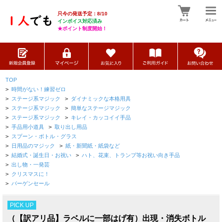
只今の発送予定：8/10
インボイス対応済み
★ポイント制度開始！
TOP
>
時間がない！練習ゼロ
>
ステージ系マジック
>
ダイナミックな本格用具
>
ステージ系マジック
>
簡単なステージマジック
>
ステージ系マジック
>
キレイ・カッコイイ手品
>
手品用小道具
>
取り出し用品
>
スプーン・ボトル・グラス
>
日用品のマジック
>
紙・新聞紙・紙袋など
>
結婚式・誕生日・お祝い
>
ハト、花束、トランプ等お祝い向き手品
>
出し物・一発芸
>
クリスマスに！
>
バーゲンセール
PICK UP
（【訳アリ品】ラベルに一部はげ有）出現・消失ボトル