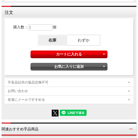
※演技写真は［シャンパン］タイプです。（タイプによりボトルの大きさが異なり
ます。）
注文
購入数：
個
在庫
わずか
不良品以外の返品交換不可
お問い合わせ
友達にメールですすめる
あなたは１本のボトルを手に取り、紙袋の中に入れます。
そして魔法をかけると・・・
関連おすすめ手品商品