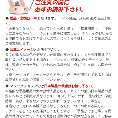
◆
返品・交換は不可
となります。
（※不良品、誤品発送の場合は除
く。）
「必要なくなった」「思っていたものと違う」「数量間違え」「使用
日に届かなかった」「子どもが勝手に注文した」 等々、その他いかな
る理由でもお受けできませんので、じっくり吟味し、よくご確認の上
ご注文願います。
◆
写真はイメージ
とお考え下さい。
多くの輸入品は色やデザインが頻繁に変わります。また同種用具でも
取り扱い品を変更する場合もございます。 特定の色やデザイン、仕
様、製造メーカー等にこだわられる場合は、必ずご注文前にお問合せ
下さい。
（※ページ内で、メーカー名やモデル、色、等が明記してあるものは
表記通りの品物で間違いございません。）
◆ マジックショップでは
日本製品の常識はお捨て下さい。
本格的な手品用品の大半は輸入品となり、キズ１つ無い日本製品の品
質レベルとは常識が異なります。 キズ、凹み、汚れ、塗装剥げ、雑な
縫製、錆び、小さな欠けやひび割れ、ダサいデザイン、等など・・・
当店では一定レベル以下は排除し、さらに一つ一つ出来る限りのメン
テナンスをしてからお届けしておりますが、「手品ができる事」が商
品の目的ですので、作りの粗さは国際的かつ寛大な心を持ってご容赦