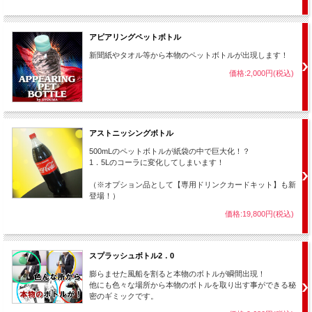
もちろん、お馴染み、
当店だけの「まほうとまほう」特製解説書
をセットしてのお
届け。
基本的な使い方の他にも、演技を上手く行うためのポイント、
アピアリングペットボトル
そして、真逆の現象である
「出現するボトル」
や、その他、この用具ならではの
様々な応用演技のアイディア
が解説された充実のセットです。
新聞紙やタオル等から本物のペットボトルが出現します！
価格:2,000円(税込)
簡単、鮮やか、スピーディー！ 非常に優秀な消失マジックです。
品物を消失させるのは出現よりもトリック的に難しく、その為の段階を踏む
手順になっている事が多いのですが、このマジックは、紙袋に入れた後、即
アストニッシングボトル
座に消失させることができます。
500mLのペットボトルが紙袋の中で巨大化！？
1．5Lのコーラに変化してしまいます！
よって非常にスピーディーで迫力ある展開が可能です。
何せ、割れ物の入った紙袋を一気にグシャッと潰してしまうのですから、ま
（※オプション品として【専用ドリンクカードキット】も新
だ心の準備ができていなかった観客は、あまりの出来事に思わず
登場！）
「あ！」 と声をあげることでしょう。
価格:19,800円(税込)
また、このトリックは何と 「出現」 の演技もできます。
（こういうマジックで「出現」と「消失」、両方ができる用具は希です。）
【
取リ寄セノ筒
】などから出現させたり、シルクの陰から出現させる、等の
スプラッシュボトル2．0
本格的な出現マジックも演じることができるのです。
膨らませた風船を割ると本物のボトルが瞬間出現！
他にも色々な場所から本物のボトルを取り出す事ができる秘
２セット使用すると「消えたボトルが意外な場所から現れる」というマジッ
密のギミックです。
クができますし、数セット揃えて、「次々とボトルを出現させていく」とい
ったダイナミックな演技もできます。