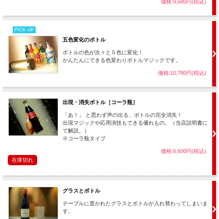
価格:9,680円(税込)
「消失」、「出現」、そして「応用」と、演技に応じ様々に使える大変実用
的なアイテムです。
当店付属の説明書にてご紹介している数々の応用演技を参考に、皆様も面白
PICK UP
い使い方を是非考えてみて下さい。
五色変化のボトル
ボトルの色が次々と５色に変化！
かんたんにできる色変わりボトルマジックです。
↓クリックで各タイプのページへ移動できます。↓
価格:10,780円(税込)
【シャンパン】 タイプ
（サイズ大）
【コーラ瓶】 タイプ
（サイズ小）
出現・消失ボトル［コーラ瓶］
「あ！」 と思わず声の出る、ボトルの完全消失！
出現マジックや応用演技もできる優れもの。（当店説明書に
て解説。）
※コーラ瓶タイプ
価格:6,600円(税込)
在庫切れ
グラスとボトル
テーブルに置かれたグラスとボトルが入れ替わってしまいま
す。