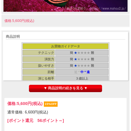
価格:5,600円(税込)
商品説明
お買物ガイドデータ
テクニック
簡
★
★★★★
難
演技力
簡
★
★★★★
難
扱いやすさ
簡
★
★★★★
難
距離
近 *
中
* 遠
演じる相手
３歳以上
所要時間
３０秒
▼ 商品説明の続きを見る ▼
・輸入品 ・解説書：まほうとまほう
※写真のグラスは付属しません。
価格:
5,600円
(税込)
[ボトルサイズ] 高さ：約３２cm弱 直径：約９cm弱
15%OFF
通常価格: 6,600円(税込)
[ポイント還元 56ポイント～]