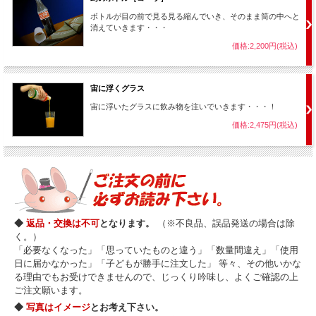
である事と、何より
手頃な価格
が魅力です。
ボトルが目の前で見る見る縮んでいき、そのまま筒の中へと
消えていきます・・・
演技演出上の制限（マティーニタイプにできて、コーラタイプではできない事）も
一部ありますので、
本格的に演じたい方はマティーニタイプ
を、そして
品質よりお
価格:2,200円(税込)
値段重視の方はコーラタイプ
をお選び下さい。
宙に浮くグラス
宙に浮いたグラスに飲み物を注いでいきます・・・！
*** 液体について ***
価格:2,475円(税込)
各タイプともボトルに液体を入れることが出来るように
「一応」
作られています。
ただ、海外製品につき作りが甘く、液体が漏れてくることが多々あります。
液体を使うとより効果的に演じる事ができますが、反面、注意点も増えますので手
軽さに欠けます。
当店ではこの用具を 「基本的には液体を使わない用具」 としてご紹介致します。
より本格的に液体を使って演じたい場合は、必ず事前に水漏れがないことを確認
し、漏れがある場合はその箇所に接着剤を塗って乾かし水漏れを修復してからご使
用下さい。 （接着剤で簡単に漏れは止まります。）
◆
返品・交換は不可
となります。
（※不良品、誤品発送の場合は除
く。）
「必要なくなった」「思っていたものと違う」「数量間違え」「使用
通常、マジックというのはスカーフや箱などでカバーしてからおまじないを
日に届かなかった」「子どもが勝手に注文した」 等々、その他いかな
かけ、品物を消すのがよくあるパターンなのです・・・が、
る理由でもお受けできませんので、じっくり吟味し、よくご確認の上
その時、観客はいつもこう思います。
ご注文願います。
「隠された部分・・・消える瞬間を見てみたい！」
・・・と。
◆
写真はイメージ
とお考え下さい。