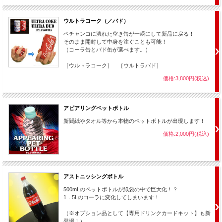
ウルトラコーク（／バド）
ペチャンコに潰れた空き缶が一瞬にして新品に戻る！
そのまま開封して中身を注ぐことも可能！
（コーラ缶とバド缶が選べます。）
会場のお客様に
［ウルトラコーク］ ［ウルトラバド］
「スカーフでカバーして消失させるか？それとも
価格:3,800円(税込)
スカーフで隠さずに、このまま消失させるか？
・・・どちらが良いですか？」
アピアリングペットボトル
と聞きます。
新聞紙やタオル等から本物のペットボトルが出現します！
当然、
スカーフで隠さずに、そのまま消失させてほしい・・・
と言われます。
価格:2,000円(税込)
そこで、あなたはボトルにおまじないをかけます。
すると・・・
アストニッシングボトル
500mLのペットボトルが紙袋の中で巨大化！？
1．5Lのコーラに変化してしまいます！
（※オプション品として【専用ドリンクカードキット】も新
登場！）