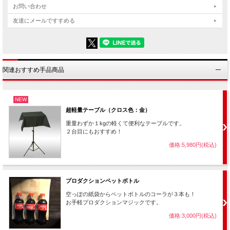
お問い合わせ
友達にメールですすめる
関連おすすめ手品商品
「今からこのボトルを魔法で消して見せましょう。」
NEW
そう言ってあなたはボトルに紙筒をかぶせます・・・が、紙筒は小さく、ボトルの
半分くらいしか隠れません。
超軽量テーブル（クロス色：金）
そこで今度は大きなスカーフを取り出します。
重量わずか１kgの軽くて便利なテーブルです。
２台目にもおすすめ！
価格:5,980円(税込)
プロダクションペットボトル
空っぽの紙袋からペットボトルのコーラが３本も！
お手軽プロダクションマジックです。
価格:3,000円(税込)