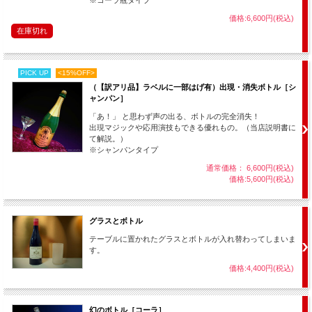
ついには観客の注視する中、
価格:6,600円(税込)
在庫切れ
完全に消えてしまうのです・・・！
PICK UP
<15%OFF>
（【訳アリ品】ラベルに一部はげ有）出現・消失ボトル［シ
ャンパン］
「あ！」 と思わず声の出る、ボトルの完全消失！
コーラボトルのタイプもあります。
出現マジックや応用演技もできる優れもの。（当店説明書に
コーラタイプはプラスチック製でサイズも小さい
て解説。）
安価なタイプです。
※シャンパンタイプ
通常価格： 6,600円(税込)
価格:5,600円(税込)
グラスとボトル
テーブルに置かれたグラスとボトルが入れ替わってしまいま
す。
価格:4,400円(税込)
安いので用具の
品質もマティーニタイプより劣ります
（※スカーフ、ボトルとも
幻のボトル［コーラ］
に材質が安っぽい、仕掛けの精密さが劣る等） が、コーラという馴染みのボトル