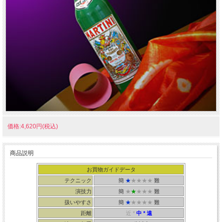
価格:4,620円(税込)
商品説明
お買物ガイドデータ
テクニック
簡
★
★★★★
難
演技力
簡
★
★
★★★
難
扱いやすさ
簡
★
★★★★
難
距離
近 *
中
* 遠