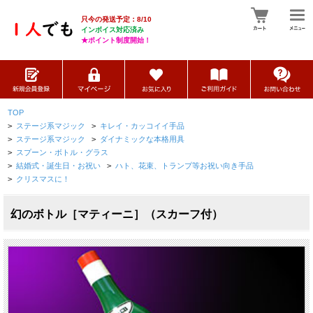
只今の発送予定：8/10
インボイス対応済み
★ポイント制度開始！
TOP
>
ステージ系マジック
>
キレイ・カッコイイ手品
>
ステージ系マジック
>
ダイナミックな本格用具
>
スプーン・ボトル・グラス
>
結婚式・誕生日・お祝い
>
ハト、花束、トランプ等お祝い向き手品
>
クリスマスに！
幻のボトル［マティーニ］（スカーフ付）