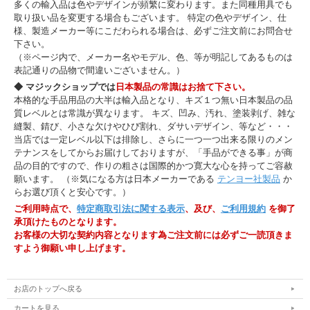
多くの輸入品は色やデザインが頻繁に変わります。また同種用具でも
このマジックはその願望をかなえる事ができる面白い演技です。
取り扱い品を変更する場合もございます。 特定の色やデザイン、仕
お馴染み、スカーフをかけて・・・と思いきや、「無しでもできますけれ
様、製造メーカー等にこだわられる場合は、必ずご注文前にお問合せ
ど？無しでやってみましょうか？」と余裕のマジシャン。（もちろん、スカ
下さい。
ーフをかけて消す事もできますが。）
（※ページ内で、メーカー名やモデル、色、等が明記してあるものは
この時点で、見ている人は「え！？いいの！？」と驚きます。
表記通りの品物で間違いございません。）
そして何ら怪しい事もせずに、そのままボトルは見る見る縮んで消えてしま
◆ マジックショップでは
日本製品の常識はお捨て下さい。
うのです・・・！
本格的な手品用品の大半は輸入品となり、キズ１つ無い日本製品の品
まるでコンピュータグラフィックスの映像のような光景に、見ている人は我
質レベルとは常識が異なります。 キズ、凹み、汚れ、塗装剥げ、雑な
が目を疑う事でしょう。
縫製、錆び、小さな欠けやひび割れ、ダサいデザイン、等など・・・
当店では一定レベル以下は排除し、さらに一つ一つ出来る限りのメン
ちょっとしたイリュージョン・・・とも言える視覚効果抜群のマジック。
しかも誰でも簡単にできてしまうところがスゴイ！
テナンスをしてからお届けしておりますが、「手品ができる事」が商
品の目的ですので、作りの粗さは国際的かつ寛大な心を持ってご容赦
本当によく考えられた優秀なマジックです。
願います。 （※気になる方は日本メーカーである
テンヨー社製品
か
らお選び頂くと安心です。）
ご利用時点で、
特定商取引法に関する表示
、及び、
ご利用規約
を御了
↓各タイプのページに移動できます↓
承頂けたものとなります。
お客様の大切な契約内容となります為ご注文前には必ずご一読頂きま
マティーニタイプ
すよう御願い申し上げます。
コーラタイプ
お店のトップへ戻る
カートを見る