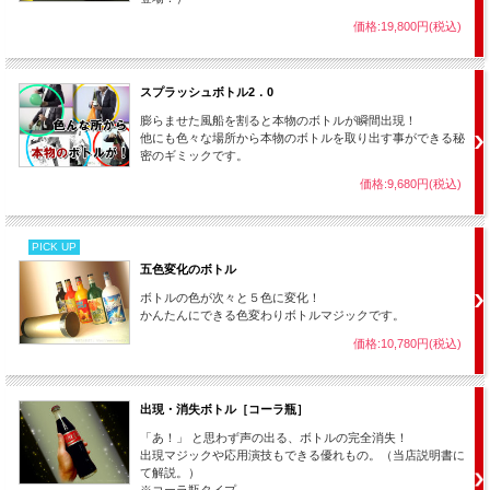
価格:19,800円(税込)
スプラッシュボトル2．0
膨らませた風船を割ると本物のボトルが瞬間出現！
他にも色々な場所から本物のボトルを取り出す事ができる秘
密のギミックです。
ボトルは目の前で紙筒の中に
価格:9,680円(税込)
吸い込まれるように縮んでいき・・・
PICK UP
五色変化のボトル
ボトルの色が次々と５色に変化！
かんたんにできる色変わりボトルマジックです。
価格:10,780円(税込)
出現・消失ボトル［コーラ瓶］
「あ！」 と思わず声の出る、ボトルの完全消失！
出現マジックや応用演技もできる優れもの。（当店説明書に
て解説。）
※コーラ瓶タイプ