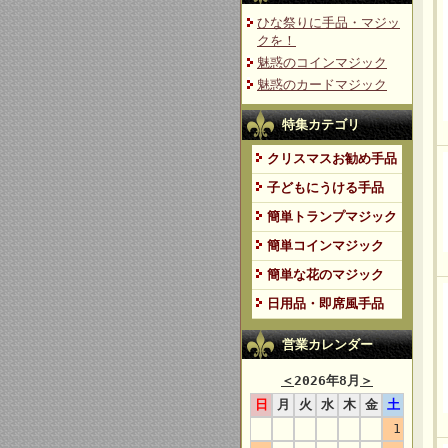
ひな祭りに手品・マジッ
クを！
魅惑のコインマジック
魅惑のカードマジック
特集カテゴリ
クリスマスお勧め手品
子どもにうける手品
簡単トランプマジック
簡単コインマジック
簡単な花のマジック
日用品・即席風手品
営業カレンダー
＜
2026年8月
＞
日
月
火
水
木
金
土
1