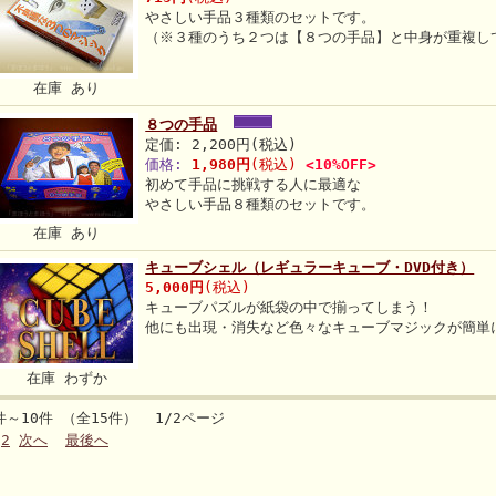
やさしい手品３種類のセットです。
（※３種のうち２つは【８つの手品】と中身が重複し
在庫 あり
８つの手品
定価: 2,200円(税込)
価格:
1,980円
(税込)
<10%OFF>
初めて手品に挑戦する人に最適な
やさしい手品８種類のセットです。
在庫 あり
キューブシェル（レギュラーキューブ・DVD付き）
5,000円
(税込)
キューブパズルが紙袋の中で揃ってしまう！
他にも出現・消失など色々なキューブマジックが簡単
在庫 わずか
件～10件 （全15件） 1/2ページ
2
次へ
最後へ