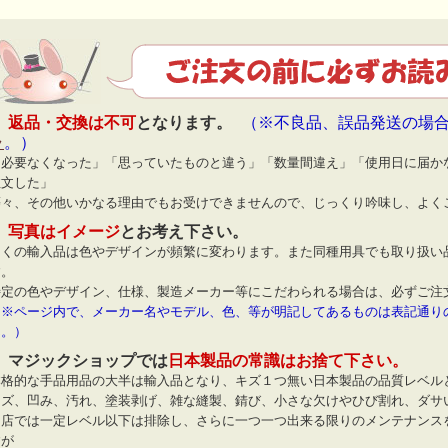
◆
返品・交換は不可
となります。
（※不良品、誤品発送の場
ラ
。）
「必要なくなった」「思っていたものと違う」「数量間違え」「使用日に届か
注文した」
等々、その他いかなる理由でもお受けできませんので、じっくり吟味し、よく
◆
写真はイメージ
とお考え下さい。
多くの輸入品は色やデザインが頻繁に変わります。また同種用具でも取り扱い
す。
特定の色やデザイン、仕様、製造メーカー等にこだわられる場合は、必ずご注
（※ページ内で、メーカー名やモデル、色、等が明記してあるものは表記通り
ん。）
◆ マジックショップでは
日本製品の常識はお捨て下さい。
本格的な手品用品の大半は輸入品となり、キズ１つ無い日本製品の品質レベル
キズ、凹み、汚れ、塗装剥げ、雑な縫製、錆び、小さな欠けやひび割れ、ダサ
当店では一定レベル以下は排除し、さらに一つ一つ出来る限りのメンテナンス
すが