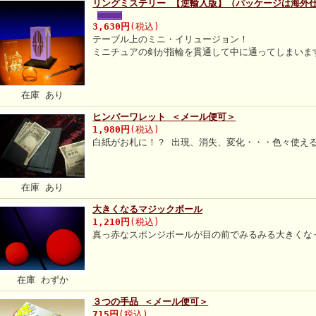
リングミステリー 【逆輸入版】（パッケージは海外
3,630円
(税込)
テーブル上のミニ・イリュージョン！
ミニチュアの剣が指輪を貫通して中に通ってしまいま
在庫 あり
ヒンバーワレット ＜メール便可＞
1,980円
(税込)
白紙がお札に！？ 出現、消失、変化・・・色々使え
在庫 あり
大きくなるマジックボール
1,210円
(税込)
真っ赤なスポンジボールが目の前でみるみる大きくな
在庫 わずか
３つの手品 ＜メール便可＞
715円
(税込)