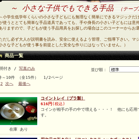
～ 小さな子供でもできる手品
（テーブ
～小学生低学年くらいの小さな子どもにも無理なく簡単にできるマジックだ
が使うととても簡単な手品道具であっても、手や身長の小さい子どもには意
ありますので、子どもが使う手品用具をお探しの場合はこのコーナーからお
。
ただし必ず大人が説明書を読み、安全に使えるよう管理、ご指導下さい。マ
小さな子どもが使う事を前提とした安全な作りにはなっていません。）
商品一覧
明付き /
写真のみ
並び順：
件～10件 （全15件） 1/2ページ
2
次へ
最後へ
コイントレイ［プラ製］
616円
(税込)
コインが相手の手の中で増える・・・！ 他にも応用
す。
在庫 あり