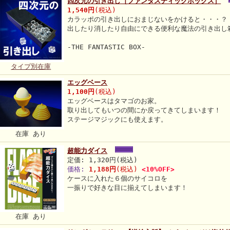
四次元の引き出し［ファンタスティックボックス］
1,540円
(税込)
カラッポの引き出しにおまじないをかけると・・・？
出したり消したり自由にできる便利な魔法の引き出し
-THE FANTASTIC BOX-
タイプ別在庫
エッグベース
1,100円
(税込)
エッグベースはタマゴのお家。
取り出してもいつの間にか戻ってきてしまいます！
ステージマジックにも使えます。
在庫 あり
超能力ダイス
定価: 1,320円(税込)
価格:
1,188円
(税込)
<10%OFF>
ケースに入れた６個のサイコロを
一振りで好きな目に揃えてしまいます！
在庫 あり