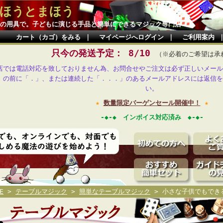
ほうとまほう
の用具で。子どもに演じる手品と簡単にできるマジック専門店
カート（カゴ）をみる
｜
マイページへログイン
｜
ご利用案内
只今の発送予定： 8/10
（※必着のご希望は承
店では電話対応を致しておりません為、お問合せやご注文は必ず正しいメール
」の前に「．」、または連続した「．．．」のあるメールアドレスには返信を
い。
★
数量限定バーゲンセール開催中！
★
-◆-◆ インボイス対応済み ◆-◆-
E
>
テーブルマジック
>
簡単なテーブルマジック
> 小さな子供でもでき