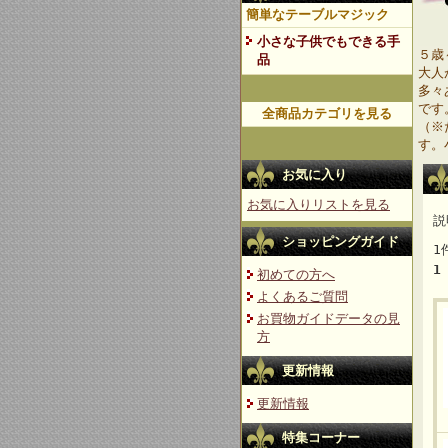
簡単なテーブルマジック
小さな子供でもできる手
５歳
品
大人
多々
です
全商品カテゴリを見る
（※
す。
お気に入り
お気に入りリストを見る
説
ショッピングガイド
1
1
初めての方へ
よくあるご質問
お買物ガイドデータの見
方
更新情報
更新情報
特集コーナー