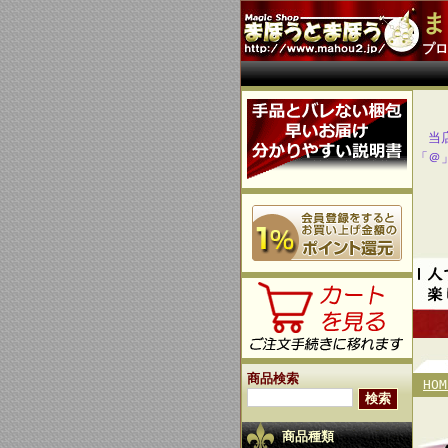
ま
プロ
当
「＠
商品検索
HOM
商品種類