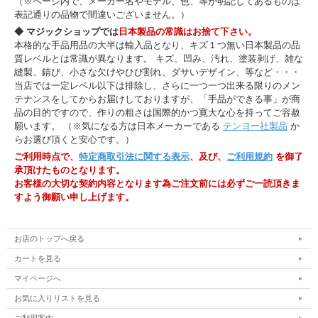
（※ページ内で、メーカー名やモデル、色、等が明記してあるものは
表記通りの品物で間違いございません。）
◆ マジックショップでは
日本製品の常識はお捨て下さい。
本格的な手品用品の大半は輸入品となり、キズ１つ無い日本製品の品
質レベルとは常識が異なります。 キズ、凹み、汚れ、塗装剥げ、雑な
縫製、錆び、小さな欠けやひび割れ、ダサいデザイン、等など・・・
当店では一定レベル以下は排除し、さらに一つ一つ出来る限りのメン
テナンスをしてからお届けしておりますが、「手品ができる事」が商
品の目的ですので、作りの粗さは国際的かつ寛大な心を持ってご容赦
願います。 （※気になる方は日本メーカーである
テンヨー社製品
か
らお選び頂くと安心です。）
ご利用時点で、
特定商取引法に関する表示
、及び、
ご利用規約
を御了
承頂けたものとなります。
お客様の大切な契約内容となります為ご注文前には必ずご一読頂きま
すよう御願い申し上げます。
お店のトップへ戻る
カートを見る
マイページへ
お気に入りリストを見る
ご利用案内