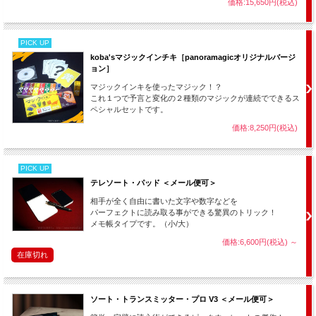
価格:15,650円(税込)
PICK UP
koba'sマジックインチキ［panoramagicオリジナルバージ
ョン］
マジックインキを使ったマジック！？
これ１つで予言と変化の２種類のマジックが連続でできるス
ペシャルセットです。
価格:8,250円(税込)
PICK UP
テレソート・パッド ＜メール便可＞
相手が全く自由に書いた文字や数字などを
パーフェクトに読み取る事ができる驚異のトリック！
メモ帳タイプです。（小/大）
価格:6,600円(税込)
～
在庫切れ
ソート・トランスミッター・プロ V3 ＜メール便可＞