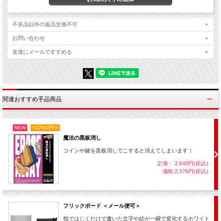
類似品として、小型ウォンドタイプの【
ギグルスティック
】、以前より人気の塩瓶
タイプ【
コメディ・ソルトシェーカー
】ともにそれぞれ異なるシーンで活用できま
すので、それぞれに合ったユニークな演出をお楽しみ下さい。
不良品以外の返品交換不可
お問い合わせ
※形状以外の特徴として、この「チョビっとマーカー」は磁石でギミックをロック
友達にメールですすめる
できるようになっており、携帯時や適切なタイミング以外で不意に音が鳴ってしま
うのを防げる機構になっています。（ロック用マグネットが付属します。）
メーカー：キートン工房
関連おすすめ手品商品
※電子機器ではありませんので電池は不要です。
NEW
<10%OFF>
魔法の黒板消し
コインや鍵を黒板消しでこすると消えてしまいます！
定価： 2,640円(税込)
価格:2,376円(税込)
フリックボード ＜メール便可＞
指ではじくだけで書いた文字や絵が一瞬で変化するホワイト