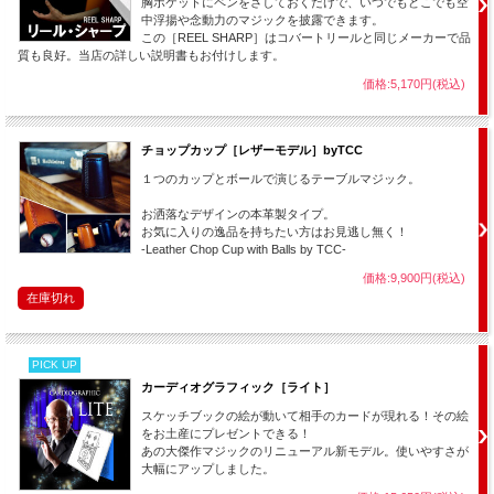
胸ポケットにペンをさしておくだけで、いつでもどこでも空
中浮揚や念動力のマジックを披露できます。
この［REEL SHARP］はコバートリールと同じメーカーで品
質も良好。当店の詳しい説明書もお付けします。
価格:5,170円(税込)
チョップカップ［レザーモデル］byTCC
１つのカップとボールで演じるテーブルマジック。
お洒落なデザインの本革製タイプ。
お気に入りの逸品を持ちたい方はお見逃し無く！
-Leather Chop Cup with Balls by TCC-
価格:9,900円(税込)
在庫切れ
PICK UP
カーディオグラフィック［ライト］
スケッチブックの絵が動いて相手のカードが現れる！その絵
をお土産にプレゼントできる！
あの大傑作マジックのリニューアル新モデル。使いやすさが
大幅にアップしました。