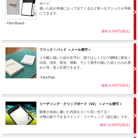
ボード。
描いた絵が本物になって出てくるなど色々なマジックが手軽
にできます。
- Flick!Board -
価格:6,500円(税込)
フリック！パッド ＜メール便可＞
メモ帳に描いた絵や文字が、指ではじくだけで瞬時に変化！
出現、消失、変化、移動、そして相手の描いた絵との入れ替
わり等、色々応用できます。
-Flick!Pad-
価格:8,000円(税込)
リーディング・クリップボード（V2） ＜メール便可＞
観客が自由に書いた内容をズバリ言い当てる！
大勢の前でできるマインド・リーディング（読心術）です。
価格:19,800円(税込)