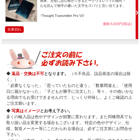
簡単、完璧に読心術ができるピークウォレットの傑作！
心を読んで相手の書いた文字をズバリと言い当てます。
-Thought Transmitter Pro V3-
価格:6,820円(税込)
在庫切れ
◆
返品・交換は不可
となります。
（※不良品、誤品発送の場合は除
く。）
「必要なくなった」「思っていたものと違う」「数量間違え」「使用
日に届かなかった」「子どもが勝手に注文した」 等々、その他いかな
る理由でもお受けできませんので、じっくり吟味し、よくご確認の上
ご注文願います。
◆
写真はイメージ
とお考え下さい。
多くの輸入品は色やデザインが頻繁に変わります。また同種用具でも
取り扱い品を変更する場合もございます。 特定の色やデザイン、仕
様、製造メーカー等にこだわられる場合は、必ずご注文前にお問合せ
下さい。