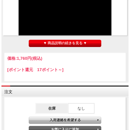
▼ 商品説明の続きを見る ▼
価格:
1,760円
(税込)
以前より販売しております最高のウケアイテム【
コメディ・ソルトシェーカー
】と
[ポイント還元 17ポイント～]
同タイプの商品です。
こちらはマジックペンタイプで、振ると同じく「チョビ！チョビ！チョビ！」と愉
快な音が出ます。（音は動画をご覧下さい。）
カードマジック等で観客にサインをしてもらう時や、その他何かを書いてもらう時
注文
にこのペンを渡しましょう。するとインクが出なくて書けません。そこで「あれ？
書けないですか？ちょっと振ってみて下さい。」と言って相手が振ると・・・変な
音が鳴り響きます！「あ。何か変ですね（笑）こっちのペンを使って下さい。」と
在庫
なし
言って普通のペンと交換します。
また【
魔法の絵本
】など絵が出るタイプのマジックで魔法のおまじない演出に使っ
たり（自分が使っても観客に使わせても笑いを起こせます。）、「種明かしし
て！」等の困った人に向けての攻撃アイテムとしてもどうぞ（笑）