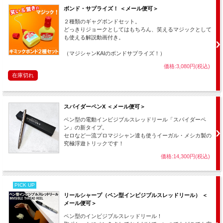
ボンド・サプライズ！ ＜メール便可＞
２種類のギャグボンドセット。
どっきりジョークとしてはもちろん、笑えるマジックとして
も使える解説動画付き。
（マジシャンKAIのボンドサプライズ！）
価格:3,080円(税込)
在庫切れ
スパイダーペンX ＜メール便可＞
ペン型の電動インビジブルスレッドリール「スパイダーペ
ン」の新タイプ。
セロなど一流プロマジシャン達も使うイーガル・メシカ製の
究極浮遊トリックです！
価格:14,300円(税込)
PICK UP
リールシャープ（ペン型インビジブルスレッドリール） ＜
メール便可＞
ペン型のインビジブルスレッドリール！