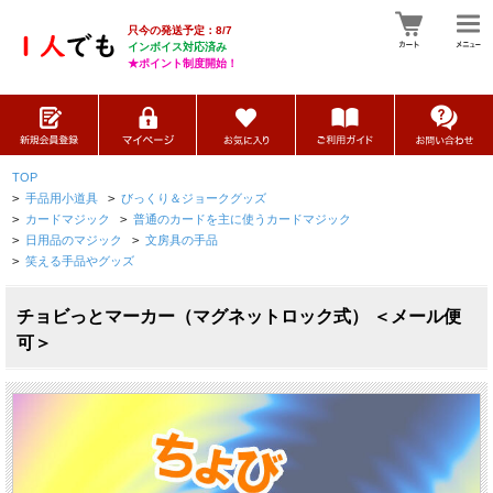
只今の発送予定：8/7
インボイス対応済み
★ポイント制度開始！
TOP
>
手品用小道具
>
びっくり＆ジョークグッズ
>
カードマジック
>
普通のカードを主に使うカードマジック
>
日用品のマジック
>
文房具の手品
>
笑える手品やグッズ
チョビっとマーカー（マグネットロック式） ＜メール便
可＞