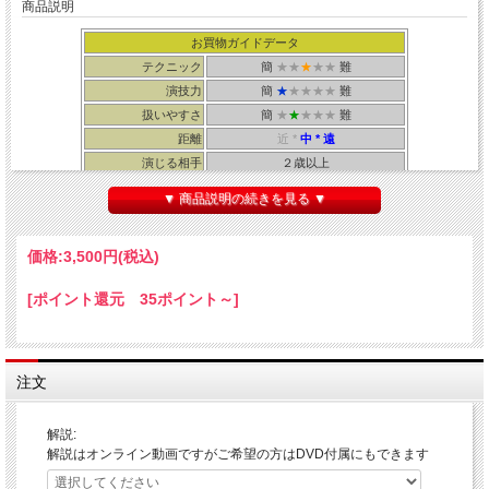
商品説明
お買物ガイドデータ
テクニック
簡
★★
★
★★
難
演技力
簡
★
★★★★
難
扱いやすさ
簡
★
★
★★★
難
距離
近 *
中 * 遠
演じる相手
２歳以上
所要時間
１０秒
▼ 商品説明の続きを見る ▼
価格:
3,500円
(税込)
花がリボンに変わり、さらにステッキに変化！
[ポイント還元 35ポイント～]
↓ 動画をご覧下さい！ ↓
注文
解説:
解説はオンライン動画ですがご希望の方はDVD付属にもできます