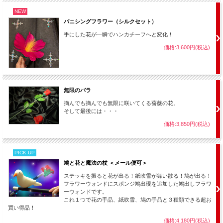
NEW
バニシングフラワー（シルクセット）
手にした花が一瞬でハンカチーフへと変化！
価格:3,600円(税込)
無限のバラ
摘んでも摘んでも無限に咲いてくる薔薇の花。
そして最後には・・・
価格:3,850円(税込)
PICK UP
鳩と花と魔法の杖 ＜メール便可＞
ステッキを振ると花が出る！紙吹雪が舞い散る！鳩が出る！
フラワーウォンドにスポンジ鳩出現を追加した鳩出しフラワ
ーウォンドです。
これ１つで花の手品、紙吹雪、鳩の手品と３種類できる超お
買い得品！
価格:4,180円(税込)