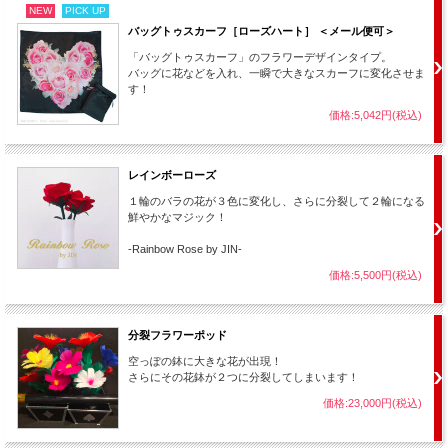
NEW
PICK UP
バッグトゥスカーフ［ローズハート］ ＜メール便可＞
「バッグトゥスカーフ」のフラワーデザインタイプ。
バッグに花などを入れ、一瞬で大きなスカーフに変化させま
す！
価格:5,042円(税込)
レインボーローズ
１輪のバラの花が３色に変化し、さらに分裂して２輪になる
鮮やかなマジック！
-Rainbow Rose by JIN-
価格:5,500円(税込)
分裂フラワーポッド
空っぽの鉢に大きな花が出現！
さらにその花鉢が２つに分裂してしまいます！
価格:23,000円(税込)