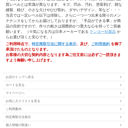
質レベルとは常識が異なります。 キズ、凹み、汚れ、塗装剥げ、雑な
縫製、錆び、小さな欠けやひび割れ、ダサいデザイン、等など・・・
当店では一定レベル以下は排除し、さらに一つ一つ出来る限りのメン
テナンスをしてからお届けしておりますが、「手品ができる事」が商
品の目的ですので、作りの粗さは国際的かつ寛大な心を持ってご容赦
願います。 （※気になる方は日本メーカーである
テンヨー社製品
か
らお選び頂くと安心です。）
ご利用時点で、
特定商取引法に関する表示
、及び、
ご利用規約
を御了
承頂けたものとなります。
お客様の大切な契約内容となります為ご注文前には必ずご一読頂きま
すよう御願い申し上げます。
お店のトップへ戻る
カートを見る
マイページへ
お気に入りリストを見る
ご利用案内
特定商取引法表示
個人情報の取扱い