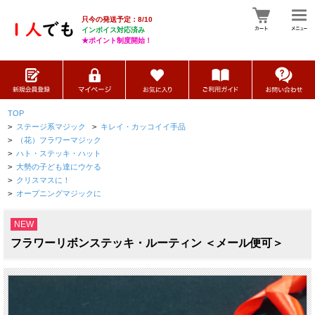
只今の発送予定：8/10
インボイス対応済み
★ポイント制度開始！
TOP
>
ステージ系マジック
>
キレイ・カッコイイ手品
>
（花）フラワーマジック
>
ハト・ステッキ・ハット
>
大勢の子ども達にウケる
>
クリスマスに！
>
オープニングマジックに
NEW
フラワーリボンステッキ・ルーティン ＜メール便可＞