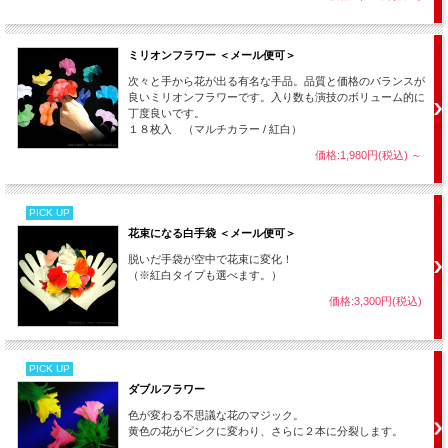
ミリオンフラワー ＜メール便可＞
次々と手から花が出る有名な手品。品質と価格のバランスが
良いミリオンフラワーです。入り数も演技のボリューム的に
丁度良いです。
１８枚入 （マルチカラー / 紅白）
価格:1,980円(税込)
～
PICK UP
花束になる白手袋 ＜メール便可＞
脱いだ手袋が空中で花束に変化！
（※紅白タイプも選べます。）
価格:3,300円(税込)
PICK UP
ダブルフラワー
色が変わる不思議な花のマジック。
黄色の花がピンクに変わり、さらに２本に分裂します。