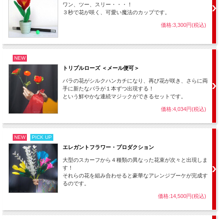
て活躍してくれることでしょう。
ワン、ツー、スリー・・・！
３秒で花が咲く、可愛い魔法のカップです。
セット内容の割に価格の安いお買い得商品です！
価格:3,300円(税込)
┃
セット内容：
NEW
・フラワー（羽根製）
トリプルローズ ＜メール便可＞
・リボン
バラの花がシルクハンカチになり、再び花が咲き、さらに両
・ステッキ（プラ製アピアリングケーン）
手に新たなバラが１本ずつ出現する！
・その他必要なギミック
という鮮やかな連続マジックができるセットです。
・メーカーオンライン解説動画（日本語）
価格:4,034円(税込)
※解説動画は基本オンラインですがオプションで同じ内容のDVDも付
属にできます。
NEW
PICK UP
エレガントフラワー・プロダクション
大型のスカーフから４種類の異なった花束が次々と出現しま
す！
それらの花を組み合わせると豪華なアレンジブーケが完成す
るのです。
価格:14,500円(税込)