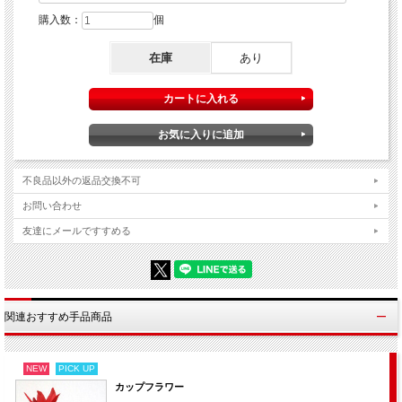
購入数：
個
在庫
あり
あなたの手にした一輪の花が瞬間的にリボンへと変化
し、次の瞬間さらにステッキへと変わってしまうので
す！
不良品以外の返品交換不可
お問い合わせ
┃
詳細説明 ＆ 店主レビュー
友達にメールですすめる
オープニングマジックとして鮮やかにきまる！花→リボン→ステッキ
と３段階の変化が楽しめるセットです。
複数回の変化マジックでは珍しく全て「瞬間変化」なのがポイント。
まるで本当の魔法のようなインパクトあるオープニングで観客の心を
関連おすすめ手品商品
つかみます。
トリックの都合上、手順の一番最初に演じる必要があるのが欠点です
が、オープニングとしてはこの上なく強力です。レパートリーとして
NEW
PICK UP
手に入れるとあなたのお気に入り「定番オープニングマジック」とし
カップフラワー