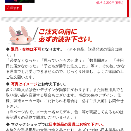
価格:2,200円(税込)
在庫切れ
◆
返品・交換は不可
となります。
（※不良品、誤品発送の場合は除
く。）
「必要なくなった」「思っていたものと違う」「数量間違え」「使用
日に届かなかった」「子どもが勝手に注文した」 等々、その他いかな
る理由でもお受けできませんので、じっくり吟味し、よくご確認の上
ご注文願います。
◆
写真はイメージ
とお考え下さい。
多くの輸入品は色やデザインが頻繁に変わります。また同種用具でも
取り扱い品を変更する場合もございます。 特定の色やデザイン、仕
様、製造メーカー等にこだわられる場合は、必ずご注文前にお問合せ
下さい。
（※ページ内で、メーカー名やモデル、色、等が明記してあるものは
表記通りの品物で間違いございません。）
◆ マジックショップでは
日本製品の常識はお捨て下さい。
本格的な手品用品の大半は輸入品となり、キズ１つ無い日本製品の品