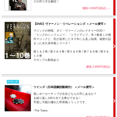
■エニー・カラー・ユー・ライク： 鉛筆１本で、観客の好きな色を書く。
スの作り方を解説！
■ナイン・ドット： 点と線を使ったパズル。
価格:4,950円(税込)
～
■ナイン・ドット・アウトダン： ナイン・ドットより難しいパズル。
■サム・コーディネーション： 親指を動かさず手を入れ替える！
■バック・ブレイカー： お札でペンを斬る！
■インビジブル・チキン・ワイヤー： 紙一面に素早く六角形の折り目をつ
【DVD】ヴァーノン・リベレーションズ ＜メール便可＞
ける！
■サンクス・フォー・ノット・スモーキング： １本のタバコを折らずに結
マジックの神様、ダイ・ヴァーノンのレクチャーDVD！
ぶ！
「リングのシンフォニー」「トライアンフ」等々数多くの傑
■バイ・ユアセルフ： あなたはもう一人で靴を脱ぐことができなくなりま
作マジックと、氏が追求した８０年にも及ぶ知識、秘密が詰
す。
まった永久保存版シリーズ！
■ゲット・ア・レッグ・アップ： 片脚がまったく上げられなくなる！？
■ショーブ・オフ： 目の前にいる相手に触れなくなる！
第１＆２巻 / 第３＆４巻 / 第５＆６巻 / 第７＆８巻 / 第９＆
■ラトル・ボックス： マッチ箱を使ったスリーシェルゲーム。
１０巻
■ダイ・イン・ザ・ミドル： 一見不可能なダイスのパズル。
※サンプル動画あり
■スポット・アップ： サイコロの面を見ずに当てる！
価格:2,860円(税込)
■トス・トゥー： サイコロをコップに入れようとしても入らない！
PICK UP
ツインズ（日本語解説動画付） ＜メール便可＞
黒いポーカーチップが左右どちらの手にあるか？
を繰り返し100％当てる事ができる！
手渡し可能の優れた即席風トリックです。
-The Twins-