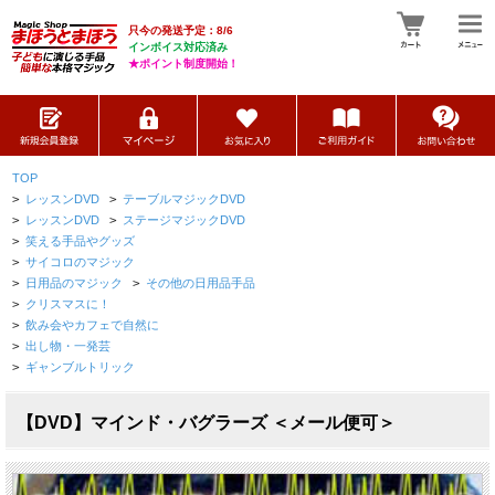
只今の発送予定：8/6
インボイス対応済み
★ポイント制度開始！
TOP
>
レッスンDVD
>
テーブルマジックDVD
>
レッスンDVD
>
ステージマジックDVD
>
笑える手品やグッズ
>
サイコロのマジック
>
日用品のマジック
>
その他の日用品手品
>
クリスマスに！
>
飲み会やカフェで自然に
>
出し物・一発芸
>
ギャンブルトリック
【DVD】マインド・バグラーズ ＜メール便可＞