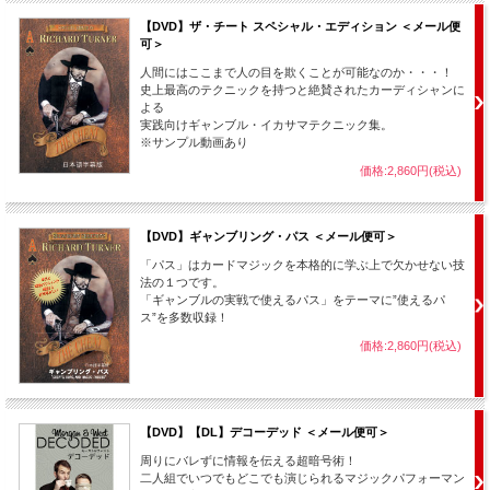
発想の転換が必要なネタが勢ぞろい！
その全てが今まで様々なパーティーで実際に行われ、多くの人たちをだまし
【DVD】ザ・チート スペシャル・エディション ＜メール便
てきたものばかりです。
可＞
そのノウハウの全てがここにつまっています！
人間にはここまで人の目を欺くことが可能なのか・・・！
例えば、１ドル札を観客の目の前で５ドルに変える方法、薄いお札の縁にコ
史上最高のテクニックを持つと絶賛されたカーディシャンに
インを乗せる方法、気づかれることなく相手の顔に落書きする方法、小さな
よる
穴に大きなコインを通す方法、コインの年号をズバリ当てる方法、鉛筆でど
実践向けギャンブル・イカサマテクニック集。
んな色でも出す方法、柔らかいお札で鉛筆を折る方法、１本のタバコを切る
※サンプル動画あり
ことなく結ぶ方法、サイコロの目を見ずに当てる方法など。
価格:2,860円(税込)
こんなこと、可能だと思いますか？ 賭けます？
【収録内容】
【DVD】ギャンブリング・パス ＜メール便可＞
■ロビン・フッド・ダラー： 手を使わずペーパークリップを繋げます。
「パス」はカードマジックを本格的に学ぶ上で欠かせない技
■ワン・トゥ・ファイブ： １ドル札を目の前で５ドルに変える。
法の１つです。
■ストロング・バック： お札で瓶を持ち上げる！
「ギャンブルの実戦で使えるパス」をテーマに”使えるパ
■ボトル・ネック： 見た目より簡単！
ス”を多数収録！
■バランシング・ボトル・ネック： 見た目通り難しいです・・・。
■バランス・バジェット： コインがお札の上でバランスをとる！？
価格:2,860円(税込)
■ベンズ・マザー： コインを使ったちょっとしたクイズ。
■クロケット・コイン： コインを使ったちょっとしたパズル。
■サーティファイブ・セント： 手の中にあるのはいくらでしょう？
■マーク・ザ・マーク： 相手に気づかれずに、顔に落書きをする！
■トゥー・ビット・プッシャー： 小さな穴に大きなコインがすり抜ける！
【DVD】【DL】デコーデッド ＜メール便可＞
■クイックドロー： 顔に触れることなく、相手の顔に落書きする！
■ポーキン・アラウンド： 小さな紙に空けた穴に、首を差し込む！
周りにバレずに情報を伝える超暗号術！
■ブラインド・デート： 目隠しをした状態でコインの年号を当てる！
二人組でいつでもどこでも演じられるマジックパフォーマン