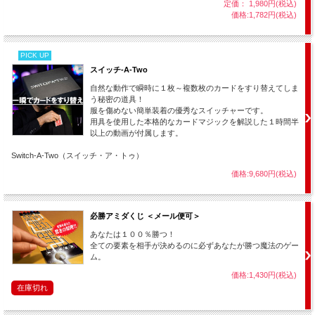
定価： 1,980円(税込)
価格:1,782円(税込)
PICK UP
スイッチ-A-Two
自然な動作で瞬時に１枚～複数枚のカードをすり替えてしま
う秘密の道具！
↑サンプル動画がご覧頂けます。↑
服を傷めない簡単装着の優秀なスイッチャーです。
用具を使用した本格的なカードマジックを解説した１時間半
以上の動画が付属します。
マインド・バグラーズ 第２巻：パーティー・パズル
（ダン・ハーラン） 収録時間：８８分
Switch-A-Two（スイッチ・ア・トゥ）
難易度（メーカー基準）：★★☆☆☆
価格:9,680円(税込)
※以下メーカーカタログより許可をいただき転載
一見不利なように見えても演者が必ず勝ってしまう賭け、正解を知らなけれ
必勝アミダくじ ＜メール便可＞
ば解けないパズル、ズル賢いとしか言いようがない詐術など、昔からバーで
行われてきた“ひっかけネタ”を総称してバーベットと言います。
あなたは１００％勝つ！
全ての要素を相手が決めるのに必ずあなたが勝つ魔法のゲー
でもバーとか行かないし、使う機会がないよ・・・と思った方、第２巻では
ム。
パーティなど複数の人たちを相手に見せることができる選りすぐりのパズル
やベットを紹介します！
価格:1,430円(税込)
友人同士が集まるような場なら、どんなシチュエーションでも使えるものば
在庫切れ
かり。
一見簡単に勝てるゲームに見えますが、正解を知らないと解けないものや、