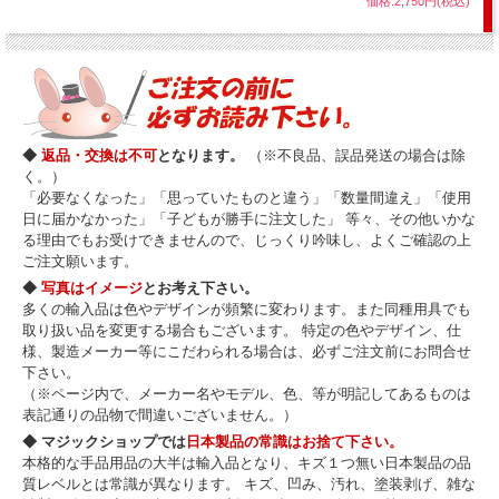
価格:2,750円(税込)
↑サンプル動画がご覧頂けます。↑
◆
返品・交換は不可
となります。
（※不良品、誤品発送の場合は除
く。）
マインド・バグラーズ 第３巻：パーティー・ゲーム
「必要なくなった」「思っていたものと違う」「数量間違え」「使用
（ダン・ハーラン） 収録時間：１００分
日に届かなかった」「子どもが勝手に注文した」 等々、その他いかな
難易度（メーカー基準）：★☆☆☆☆
る理由でもお受けできませんので、じっくり吟味し、よくご確認の上
ご注文願います。
※以下メーカーカタログより許可をいただき転載
◆
写真はイメージ
とお考え下さい。
世界中から選りすぐった「引っ掛けネタ」を、マジシャンでありベリーダン
多くの輸入品は色やデザインが頻繁に変わります。また同種用具でも
サーでもあり、ギャンブラー、敏腕セールスマン、レーサー、脳外科医、義
取り扱い品を変更する場合もございます。 特定の色やデザイン、仕
歯装着者でもあるダン・ハーランが大解説！
様、製造メーカー等にこだわられる場合は、必ずご注文前にお問合せ
彼がその人生をかけて収集、創作してきた詐術のすべてを大公開します！
下さい。
例えば、ポーカーで相手に混ぜさせて配ってもらっても勝つ方法、表向きで
（※ページ内で、メーカー名やモデル、色、等が明記してあるものは
も裏向きでも関係なくポーカーで勝つ方法、指一本で座っている相手を立て
表記通りの品物で間違いございません。）
なくする方法、女性の着けているブラジャーを30秒以内に外す方法、小さな
◆ マジックショップでは
日本製品の常識はお捨て下さい。
針の穴に何本もの糸を通す方法など。
本格的な手品用品の大半は輸入品となり、キズ１つ無い日本製品の品
そんなこと不可能だと思いますか？賭ける？
質レベルとは常識が異なります。 キズ、凹み、汚れ、塗装剥げ、雑な