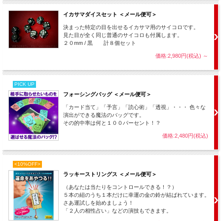
■プールホール・シェル： 王冠を使ったシェルゲーム
■ファインド・ザ・レディ： これだけで立派な一手順！３カード・モンテ
イカサマダイスセット ＜メール便可＞
■クリップ・ザ・クイーン： 簡単に行えるトランプ詐欺
■ローラー・コースター： 意外性が美しいトリック・ショット
決まった特定の目を出せるイカサマ用のサイコロです。
■マウス・アップ： グラスを並べ替えるパズル
見た目が全く同じ普通のサイコロも付属します。
■オッド・ディストリビューション： コインとグラスのパズル
２０mm / 黒 計８個セット
■オン・エッジ： コインをエッジで立たせる落とし方
価格:2,980円(税込)
～
■チープ・クォーター： 小金をかすめとる詐欺
■マネー・トゥ・バーン： マジックを使って小金をかすめとる
■サーキュラー・ロジック： グラスの高さは円周より長い！？
■キャップ・アウト： ビンに入れたキャップを触れずに出す！？
PICK UP
■マネー・ワイズ： 公明正大に５ドル札を10ドルと交換
フォーシングバッグ ＜メール便可＞
■キャッシュ・オークション： 10ドル札を14ドルで売る！？
■リッピング・グッド・タイム： 紙を２つに破ったはずが・・・
「カード当て」「予言」「読心術」「透視」・・・ 色々な
■リワード： その一言ですべてを巻き上げる
演出ができる魔法のバッグです。
■トランスポーター： オリーブを、手では触れずに移動させる
その的中率は何と１００パーセント！？
■マウス・トゥ・マウス： 重ねたグラスの上だけをカラにする
価格:2,480円(税込)
■イン・プア・テイスト： 最後はこれを使って逃げろ！
<10%OFF>
ラッキーストリングス ＜メール便可＞
（あなたは当たりをコントロールできる！？）
５本の紐のうち１本だけに幸運の金の鈴が結ばれています。
さあ運試しを始めましょう！
「２人の相性占い」などの演技もできます。