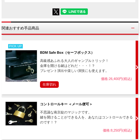
でもありその他にもフロア・ギャンブラー、敏腕セールスマン、レーサー、
脳外科医、義歯装着者でもあるダン・ハーランが大解説！
彼がその人生をかけて収集、創作してきた詐術のすべてを大公開します！
【収録内容】
関連おすすめ手品商品
■チェンジ・レイジング： 釣り銭を利用して10ドル儲ける方法
■スクイズ・ショット： グラスに触れずに中身を飲む方法
■ガッチャ・カバード： 上のベットに続けて行うと効果的な“ひっかけ”
PICK UP
■セイム・アズ・ユー： 相手のポケットの小銭を当てる
■トラップト・ショット： ショットよりも速くジョッキを飲み干す
BDM Safe Box（セーフボックス）
■ボトムズ・アップ： 中身をこぼさずグラスを振り回す
高級感あふれる大人のギャンブルトリック！
■インポシブル・ベット： 人の座った椅子を片手で持ち上げる！？
金庫を開ける鍵はどれだ・・・！？
■ザ・ミキサー： クラシックなショット・グラス・パズル
プレゼント演出や楽しい演技にも使えます。
■ゼイ・ドント・ミックス： 物理を利用してグラスの中身を入れ替える
■スワロワー： 簡単な動作なのに絶対にマネできない！
価格:26,400円(税込)
■バランシング・テンション： グラスのフチにコインを４枚重ねるパズル
在庫切れ
■リフト・オフ： どんなに慎重に持ち上げても中身をこぼしてしまう！？
■コンボ・コン： １打で全てのボールに順番に当ててから８番をポケッ
ト！
■リトル・スクラッチ： ビリヤードのプロも騙してしまうショット
コントロールキー ＜メール便可＞
■タバコ・トリオ： タバコを使ったビリヤード・スタント
■スポット・ワン： ハイテクニックに見えるビリヤード・ショット
不思議な南京錠のマジックです。
■プッシュオーバー： どんなタフガイにも勝てる、キューを使った力比べ
鍵を開けることができる人を、あなたはコントロールできる
■ポップ・ショット： 普通なら不可能な位置のボールを１打でポケット
のです！？
■ビトウィーン・ザ・ボールズ： 当たりっこない位置のボールに当てる！
価格:8,250円(税込)
■プレイング・クォーター： ボールでコインを弾きグラスに入れる！
■グラス・プール： グラスを使ったビリヤード・ショット