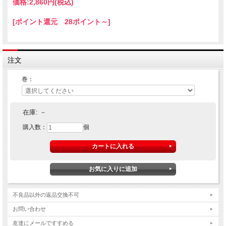
価格:
2,860円
(税込)
[ポイント還元 28ポイント～]
↑サンプル動画がご覧頂けます。↑
注文
マインド・バグラーズ 第１巻：バーベット
（ダン・ハーラン） 収録時間：１１２分
巻：
※以下メーカーカタログより許可をいただき転載
バーベットという言葉を知っていますか？
在庫:
－
一見不利なように見えても演者が必ず勝ってしまう賭け、正解を知らなけれ
ば解けないパズル、ズル賢いとしか言いようがない詐術など、昔からバーで
購入数：
個
行われてきた“ひっかけネタ”を総称してバーベットと言います。
ここでは選りすぐった30種類以上のバーベットを紹介。
その全てが実際に行われてきて、多くの人たちをだましてきたものばかり。
そのノウハウの全てがここにつまっています！
例えば、グラスに触れず中身を飲む方法、他人のポケットの中の小銭を当て
る方法、中身を一滴もこぼさずにグラスを振り回す方法、ビリヤードで行う
不良品以外の返品交換不可
トリックショット、レジのお金を一切触れずにかすめ取る方法、コインを必
ずエッジで立たせる落とし方、10ドル札を14ドルで売る方法など。
お問い合わせ
そんなこと不可能だと思いますか？ 賭ける？
友達にメールですすめる
世界中から選りすぐった“引っかけネタ”を、マジシャンでありベリーダンサー