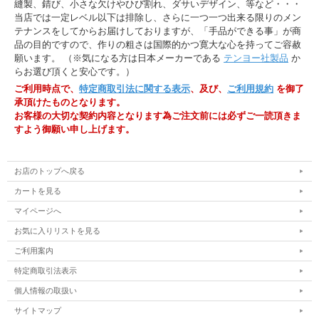
縫製、錆び、小さな欠けやひび割れ、ダサいデザイン、等など・・・
【収録内容】
当店では一定レベル以下は排除し、さらに一つ一つ出来る限りのメン
■ オープン・ポーカー： 絶対に負けないポーカー！
テナンスをしてからお届けしておりますが、「手品ができる事」が商
■ エイティーン・カード・ポーカー： 混ぜて、カットして、配ってもらい
品の目的ですので、作りの粗さは国際的かつ寛大な心を持ってご容赦
ますが勝ちます。
願います。 （※気になる方は日本メーカーである
テンヨー社製品
か
■ テン・カード・ポーカー： 自由にカードを選んでもらっても必ず勝ちま
らお選び頂くと安心です。）
す。
■ ホール・カード： 借りたデックでも、伏せてあるホール・カードが何か
ご利用時点で、
特定商取引法に関する表示
、及び、
ご利用規約
を御了
わかります。
承頂けたものとなります。
■ カラー・メイト： 一見フェアに見えるゲームですが、必ず勝ちます。
お客様の大切な契約内容となります為ご注文前には必ずご一読頂きま
■ ジェントルマン・ゲーム： ちょっとしたジョークを交えたトリック。
■ サーカス・カード・トリック： 絶対に無理だと思える状態でカードを当
すよう御願い申し上げます。
てます！
■ クッキング・サーカス： サーカス・カード・トリックを教えますが、絶
対に当てさせません！
お店のトップへ戻る
■ クッキング・クック： クッキング・サーカスを教えますが、絶対に当て
ます！
カートを見る
■ ワン・フィンガー： 指一本で座っている人を立てなくしてしまいます。
■ ストリンギング・アロング： 裁縫の糸を使ったちょっとしたゲーム。
マイページへ
■ アイ・キャン： 小さな針の穴に10本以上も糸を通します！
■ プロム・デート： 女性の着けているブラジャーを、シャツを脱がすこと
お気に入りリストを見る
なく30秒以内に取ります！
ご利用案内
■ ショート・バス： 一見答えられない超難問クイズ！よく聞いて下さい。
■ ゼアズ・ア・キャッチ： 古くからあるゲームをネックレスでやります。
特定商取引法表示
■ ピッチング・ログ： サイコロを振って出た目を競いますが、絶対に勝て
ます！
個人情報の取扱い
■ ニュートン・ナプキン： 真ん中を破ろうとしますが、何度試してもでき
ません。
サイトマップ