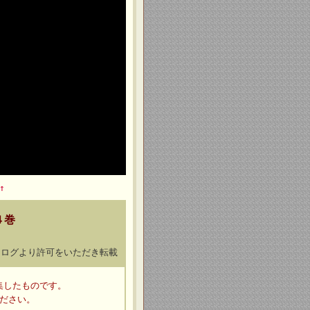
↑
４巻
タログより許可をいただき転載
集したものです。
ださい。