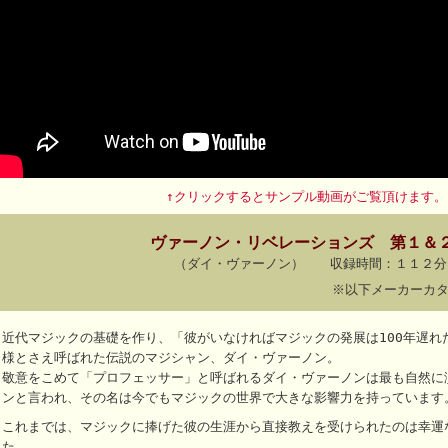
↑クリックするとサンプル動画がご覧頂けます。
ヴァーノン・リベレーションズ 第１＆
（ダイ・ヴァーノン） 収録時間：１１２分
※以下メーカーカ
近代マジックの基礎を作り、「彼がいなければマジックの発展は100年遅れ
様とさえ呼ばれた伝説のマジシャン、ダイ・ヴァーノン。
敬意をこめて「プロフェッサー」と呼ばれるダイ・ヴァーノンは最も自然に
ンと言われ、その名は今でもマジックの世界で大きな影響力を持っています
これまでは、マジックに捧げた彼の生涯から直接教えを受けられたのは幸運
た。