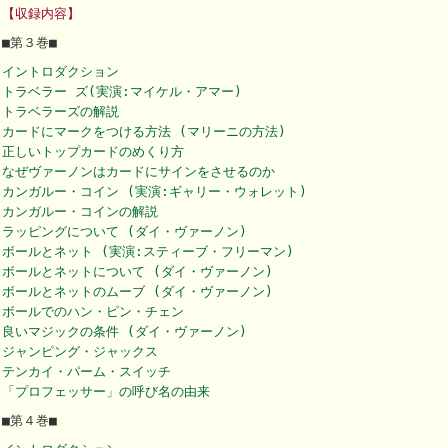
【収録内容】
■第３巻■
イントロダクション
トラベラー ズ(実演:マイケル・アマー)
トラベラーズの解説
カードにマークをつける方法 (マリーニの方法)
正しいトップカードのめくり方
なぜヴァーノンはカードにサインをさせるのか
カンガルー・コイン (実演:ギャリー・ウォレット)
カンガルー・コインの解説
ラッピングについて (ダイ・ヴァーノン)
ボールとネット (実演:スティーブ・フリーマン)
ボールとネットについて (ダイ・ヴァーノン)
ボールとネットのムーブ (ダイ・ヴァーノン)
ボールでのハン・ピン・チェン
良いマジックの条件 (ダイ・ヴァーノン)
ジャンピング・ジャックス
テンカイ・パーム・スイッチ
「プロフェッサー」の呼び名の由来
■第４巻■