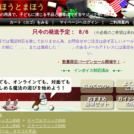
ほうとまほう
の用具で。子どもに演じる手品と簡単にできるマジック専門店
カート（カゴ）をみる
｜
マイページへログイン
｜
ご利用案内
只今の発送予定： 8/6
（※必着のご希望は承
店では電話対応を致しておりません為、お問合せやご注文は必ず正しいメール
」の前に「．」、または連続した「．．．」のあるメールアドレスには返信を
い。
★
数量限定バーゲンセール開催中！
★
-◆-◆ インボイス対応済み ◆-◆-
E
レッスンDVD
>
テーブルマジックDVD
レッスンDVD
>
ステージマジックDVD
ボール・タマゴの手品