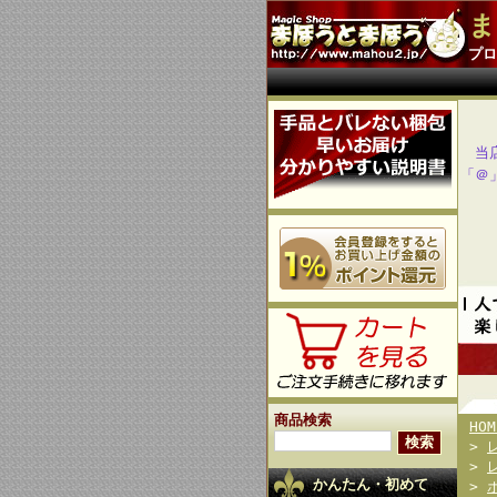
ま
プロ
当
「＠
商品検索
HOM
>
>
かんたん・初めて
>