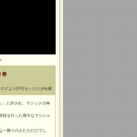
↑
２巻
タログより許可をいただき転載
た」と評され、マジックの神
演技を行った偉大なマジシャ
。
な一握りの人たちだけでし