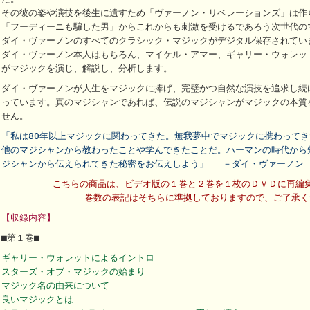
その彼の姿や演技を後生に遺すため「ヴァーノン・リベレーションズ」は作
「フーディーニも騙した男」からこれからも刺激を受けるであろう次世代の
ダイ・ヴァーノンのすべてのクラシック・マジックがデジタル保存されてい
ダイ・ヴァーノン本人はもちろん、マイケル・アマー、ギャリー・ウォレッ
がマジックを演じ、解説し、分析します。
ダイ・ヴァーノンが人生をマジックに捧げ、完璧かつ自然な演技を追求し続
っています。真のマジシャンであれば、伝説のマジシャンがマジックの本質
せん。
「私は80年以上マジックに関わってきた。無我夢中でマジックに携わって
他のマジシャンから教わったことや学んできたことだ。ハーマンの時代から
ジシャンから伝えられてきた秘密をお伝えしよう」 －ダイ・ヴァーノン
こちらの商品は、ビデオ版の１巻と２巻を１枚のＤＶＤに再編
巻数の表記はそちらに準拠しておりますので、ご了承く
【収録内容】
■第１巻■
ギャリー・ウォレットによるイントロ
スターズ・オブ・マジックの始まり
マジック名の由来について
良いマジックとは