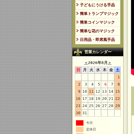
子どもにうける手品
簡単トランプマジック
簡単コインマジック
簡単な花のマジック
日用品・即席風手品
営業カレンダー
＜
2026年8月
＞
日
月
火
水
木
金
土
1
2
3
4
5
6
7
8
9
10
11
12
13
14
15
16
17
18
19
20
21
22
23
24
25
26
27
28
29
30
31
今日
定休日