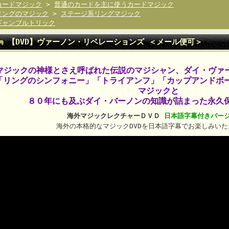
カードマジック
>
普通のカードを主に使うカードマジック
リングのマジック
>
ステージ系リングマジック
ギャンブルトリック
【DVD】ヴァーノン・リベレーションズ ＜メール便可＞
マジックの神様とさえ呼ばれた伝説のマジシャン、ダイ・ヴァー
「リングのシンフォニー」「トライアンフ」「カップアンドボ
マジックと
８０年にも及ぶダイ・バーノンの知識が詰まった永久
海外マジックレクチャーＤＶＤ
日本語字幕付きバー
海外の本格的なマジックDVDを日本語字幕でお楽しみいた