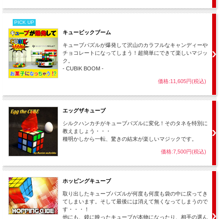
PICK UP
キュービックブーム
キューブパズルが爆発して沢山のカラフルなキャンディーや
チョコレートになってしまう！超簡単にできて楽しいマジッ
ク。
- CUBIK BOOM -
価格:11,605円(税込)
エッグザキューブ
シルクハンカチがキューブパズルに変化！そのタネを特別に
教えましょう・・・
種明かしから一転、驚きの結末が楽しいマジックです。
価格:7,500円(税込)
ホッピングキューブ
取り出したキューブパズルが何度も何度も袋の中に戻ってき
てしまいます。そして最後には消えて無くなってしまうので
す・・・！
他にも、鏡に映ったキューブが本物になったり、相手の選ん