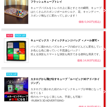
フラッシュキューブトレイ
【収録内容】
キューブパズルをトレイの上に落とすとその瞬間、キューブ
◆基本知識
はたくさんのスポンジボールやシルク、花、キャンディー、
スポンジ鳩などに変わってしまいます！
・基本技法
レギュラーだけで演技を可能とさせる、本DVDの中核をなすテクニックを解
価格:5,042円(税込)
説します。
非常に応用範囲の広いテクニックで、変化、消失、移動、交換、予言、貫通
など様々な現象を行うことができます。
NEW
PICK UP
・フォールスシャッフル
キュービックス・クイックチェンジバッグ ＜メール便可＞
基本技法を応用した、本当に混ぜたように見えるアイデアを解説
バッグに描かれたパズルキューブの絵がどんどん変化してい
・使用するキューブについて
き色んな色に揃っていく不思議なバッグ！
市販品のカスタマイズ方法のアドバイス
笑える演技もスマートな演技も両方できる便利な用具です。
・練習方法
価格:14,663円(税込)
片手だけで練習する方法と、さらに新たに発見した数理的な原理を解説
◆バニッシュ
PICK UP
お客さんに、6面がそろっている状態と混ざった状態のルービック・キューブ
カタログから飛び出すキューブ「ルービック3Dアドバタイ
どちらかを選んでもらいます。
ジング」
おまじないをかけると片方が消えて、別のところから出現します。フリーチ
カタログに描かれた絵のルービックキューブが本物になって
ョイスで行えます。
出てくる！
◆チェンジ
何のカバーもなく演じられ、手渡しも可能！
-RUBIK'S 3D ADVERTISING-
6面そろっているルービック・キューブを紙袋の中に入れてお客さんに持って
価格:9,350円(税込)