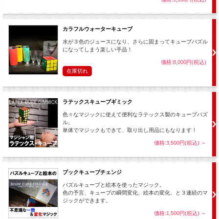
もらいます。
演者は混ざったルービック・キューブを手に持って紙袋に押し付けると、紙
袋の中のキューブと入れ替わります。
カラフルウォーターキューブ
◆プリディクション
水が３色のジュースになり、さらに固まってキューブパズル
お客さんに2個のルービック・キューブを好きなだけ混ぜてもらい、1つ選び
になってしまう楽しい手品！
ます。
演者はあらかじめ用意しておいた紙袋の中から「6面の配置を予言していた」
価格:8,000円(税込)
といって1つルービック・キューブを出してみると、お客さんが自由に混ぜて
在庫切れ
選んだルービック・キューブと色の配置が6面すべて一致しています。
万が一のケースがおきた場合どうするかも解説しています。
ラテックスキューブギミック
◆ミラー
色々なマジックに使えて便利なラテックス製のキューブパズ
鏡の前にそろっているルービック・キューブ、鏡の後ろに混ざったルービッ
ル。
ク・キューブを持ちます。
単体でマジックもできて、取り出し用品にもなります！
鏡を通してみると両手ともそろっているように見えますが、そのまま両手を
引き上げると本当に6面がそろっています。
価格:3,500円(税込)
～
ブックキューブチェンジ
パズルキューブと絵本を使ったマジック。
色の予言、キューブの瞬間変化、絵本の変化、と３連続のマ
ジックができます。
価格:1,500円(税込)
～