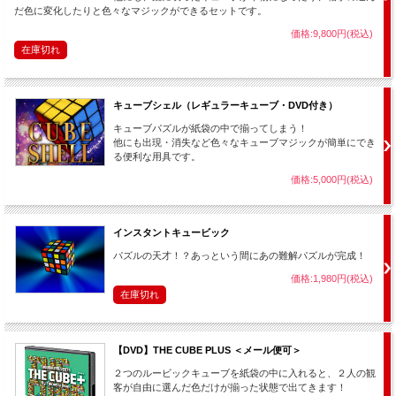
だ色に変化したりと色々なマジックができるセットです。
価格:9,800円(税込)
在庫切れ
キューブシェル（レギュラーキューブ・DVD付き）
キューブパズルが紙袋の中で揃ってしまう！
他にも出現・消失など色々なキューブマジックが簡単にでき
る便利な用具です。
価格:5,000円(税込)
インスタントキュービック
パズルの天才！？あっという間にあの難解パズルが完成！
価格:1,980円(税込)
在庫切れ
【DVD】THE CUBE PLUS ＜メール便可＞
２つのルービックキューブを紙袋の中に入れると、２人の観
客が自由に選んだ色だけが揃った状態で出てきます！