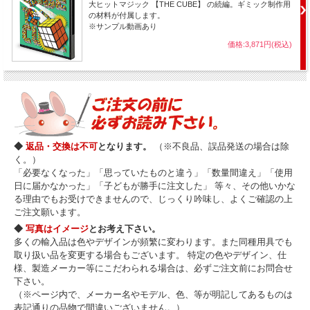
大ヒットマジック 【THE CUBE】 の続編。ギミック制作用
の材料が付属します。
※サンプル動画あり
価格:3,871円(税込)
◆
返品・交換は不可
となります。
（※不良品、誤品発送の場合は除
く。）
「必要なくなった」「思っていたものと違う」「数量間違え」「使用
日に届かなかった」「子どもが勝手に注文した」 等々、その他いかな
る理由でもお受けできませんので、じっくり吟味し、よくご確認の上
ご注文願います。
◆
写真はイメージ
とお考え下さい。
多くの輸入品は色やデザインが頻繁に変わります。また同種用具でも
取り扱い品を変更する場合もございます。 特定の色やデザイン、仕
様、製造メーカー等にこだわられる場合は、必ずご注文前にお問合せ
下さい。
（※ページ内で、メーカー名やモデル、色、等が明記してあるものは
表記通りの品物で間違いございません。）