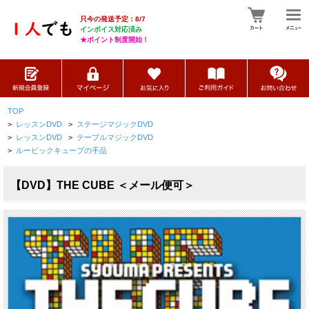
只今の発送予定：8/7
インボイス対応済み
★ポイント制度開始！
TOP
>
レッスンDVD
>
ステージマジックDVD
>
レッスンDVD
>
テーブルマジックDVD
>
ルービックキューブの手品
【DVD】THE CUBE ＜メール便可＞