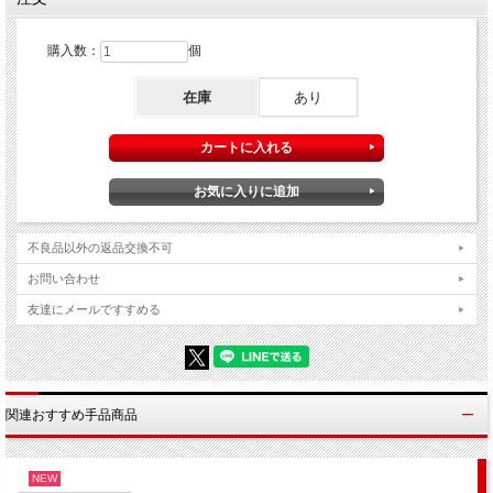
THE CUBE
（碓氷貴光）
購入数：
個
難易度（メーカー基準）：★★★☆☆
※以下メーカーカタログより許可をいただき転載
在庫
あり
名古屋のアマチュア・マジシャン、碓氷貴光氏からすばらしいDVDがリリー
スされました！
ルービック・キューブを使ったマジックは以前からたくさんありましたが、
今回のDVDではレギュラーのルービック・キューブだけを使ったアイデアを
収録しています。
本当にレギュラーしか使わないので、観客に手渡しして調べてもらうことも
不良品以外の返品交換不可
可能です。
お問い合わせ
解説されている4つの手順では、今までになかった新たなアイデアを存分に使
ったものになっています。
友達にメールですすめる
現象も消失、移動、交換、予言、貫通と多彩！
もちろんDVDでは基本的な技法から、フォールス・シャッフルへの応用、使
うキューブからメンテナンス方法まで、しっかりとカバーしています。
一般の方にも馴染みのあるルービック・キューブの強みは、手品くささを感
じさせない普通の道具であることです。 「レギュラー」の「普通の道具」
関連おすすめ手品商品
を使った現象は強力の一言です。
特にバーで演じるマジシャンの方には話題づくりにもなって最強の武器にな
るのではないでしょうか？
オススメです！
NEW