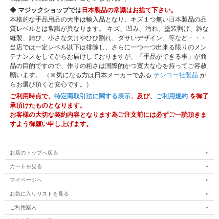
◆ マジックショップでは
日本製品の常識はお捨て下さい。
本格的な手品用品の大半は輸入品となり、キズ１つ無い日本製品の品
質レベルとは常識が異なります。 キズ、凹み、汚れ、塗装剥げ、雑な
縫製、錆び、小さな欠けやひび割れ、ダサいデザイン、等など・・・
当店では一定レベル以下は排除し、さらに一つ一つ出来る限りのメン
テナンスをしてからお届けしておりますが、「手品ができる事」が商
品の目的ですので、作りの粗さは国際的かつ寛大な心を持ってご容赦
願います。 （※気になる方は日本メーカーである
テンヨー社製品
か
らお選び頂くと安心です。）
ご利用時点で、
特定商取引法に関する表示
、及び、
ご利用規約
を御了
承頂けたものとなります。
お客様の大切な契約内容となります為ご注文前には必ずご一読頂きま
すよう御願い申し上げます。
お店のトップへ戻る
カートを見る
マイページへ
お気に入りリストを見る
ご利用案内