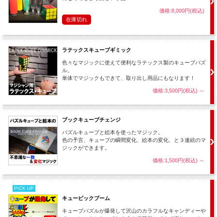
価格:8,000円(税込)
在庫切れ
ラテックスキューブギミック
色々なマジックに使えて便利なラテックス製のキューブパズ
ル。
単体でマジックもできて、取り出し用品にもなります！
価格:3,500円(税込)
～
ブックキューブチェンジ
そのままキューブもカタログも手渡して
調べさせることができます！
パズルキューブと絵本を使ったマジック。
色の予言、キューブの瞬間変化、絵本の変化、と３連続のマ
ジックができます。
価格:1,500円(税込)
～
このマジック用品のおすすめポイント
PICK UP
キュービックブーム
インパクト抜群なのに簡単！
キューブマジックのオープニングに最高！
キューブパズルが爆発して沢山のカラフルなキャンディーや
キューブもカタログもそのまま手渡し可能！