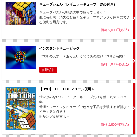
・【
カーディオグラフィック
】、【
魔法のキャンディー
】、【
カードトゥーン
】な
キューブシェル（レギュラーキューブ・DVD付き）
ど「紙に描かれた絵」をテーマにしてショーを構築することもできます。
キューブパズルが紙袋の中で揃ってしまう！
他にも出現・消失など色々なキューブマジックが簡単にでき
る便利な用具です。
価格:5,000円(税込)
商品内容：
・キューブ、カタログ、その他ギミック一式（完成品） ・オンライン解説動画
（※オプションでDVD付属にもできます。） ・日本語補足説明書
インスタントキュービック
※この商品にテレビ等での放映権は付属していません。映像などで使いたい場合は
Mysteries and Henry Evans Presentsまでお問い合わせください。
パズルの天才！？あっという間にあの難解パズルが完成！
価格:1,980円(税込)
在庫切れ
【DVD】THE CUBE ＜メール便可＞
仕掛けのないルービック・キューブだけを使ったマジック
集。
普通のルービックキューブで色々な手品を実現する斬新なア
イディアは必見！
※サンプル動画あり
価格:2,800円(税込)