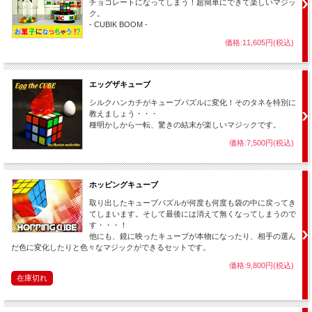
チョコレートになってしまう！超簡単にできて楽しいマジッ
ク。
- CUBIK BOOM -
詳細説明 ＆ 店主レビュー
価格:11,605円(税込)
これはすごいですね。平面のカタログから
何のカバーもなく
絵が立体物になって出
てくる現象はインパクト抜群！
エッグザキューブ
しかもそのまま
すり替えなしでカタログもキューブも手渡してしまえる
のは驚きで
す。
シルクハンカチがキューブパズルに変化！そのタネを特別に
教えましょう・・・
さらにこのプロフェッショナルなマジックが意外なほど
簡単にできてしまう
とい
種明かしから一転、驚きの結末が楽しいマジックです。
う・・・本当によく考えられた素晴らしいギミックです。
価格:7,500円(税込)
出現後のキューブは普通に使え、
レギュラーキューブで行うマジックにつなげる事
もできます為、手順のオープニングに使うと最高です。またリセットも簡単で５秒
程度で終わります。
ホッピングキューブ
お値段もそれほど高くなく、効果も実用性も文句なしの超優秀マジックを是非どう
取り出したキューブパズルが何度も何度も袋の中に戻ってき
ぞ！
てしまいます。そして最後には消えて無くなってしまうので
す・・・！
他にも、鏡に映ったキューブが本物になったり、相手の選ん
他のマジックとの組み合わせは
だ色に変化したりと色々なマジックができるセットです。
価格:9,800円(税込)
・各種
＞キューブパズルを使うマジック
と組み合わせてキューブの連続マジック
在庫切れ
ショーができます。特にこのマジックは出現後レギュラーキューブ同様に扱えます
ので様々な用具、キューブマジックと組み合わせがしやすいです。