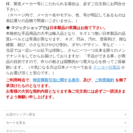
様、製造メーカー等にこだわられる場合は、必ずご注文前にお問合せ
下さい。
（※ページ内で、メーカー名やモデル、色、等が明記してあるものは
表記通りの品物で間違いございません。）
◆ マジックショップでは
日本製品の常識はお捨て下さい。
本格的な手品用品の大半は輸入品となり、キズ１つ無い日本製品の品
質レベルとは常識が異なります。 キズ、凹み、汚れ、塗装剥げ、雑な
縫製、錆び、小さな欠けやひび割れ、ダサいデザイン、等など・・・
当店では一定レベル以下は排除し、さらに一つ一つ出来る限りのメン
テナンスをしてからお届けしておりますが、「手品ができる事」が商
品の目的ですので、作りの粗さは国際的かつ寛大な心を持ってご容赦
願います。 （※気になる方は日本メーカーである
テンヨー社製品
か
らお選び頂くと安心です。）
ご利用時点で、
特定商取引法に関する表示
、及び、
ご利用規約
を御了
承頂けたものとなります。
お客様の大切な契約内容となります為ご注文前には必ずご一読頂きま
すよう御願い申し上げます。
お店のトップへ戻る
カートを見る
マイページへ