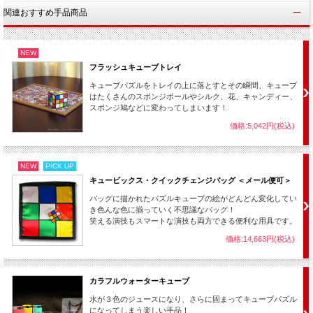
関連おすすめ手品商品
NEW
何のカバーもなく一瞬で本物になって出てきます！
フラッシュキューブトレイ
キューブパズルをトレイの上に落とすとその瞬間、キューブ
はたくさんのスポンジボールやシルク、花、キャンディー、
スポンジ鳩などに変わってしまいます！
価格:5,042円(税込)
NEW
PICK UP
キュービックス・クイックチェンジバッグ ＜メール便可＞
バッグに描かれたパズルキューブの絵がどんどん変化してい
き色んな色に揃っていく不思議なバッグ！
笑える演技もスマートな演技も両方できる便利な用具です。
価格:14,663円(税込)
（カタログにあった元のイラストは消えています。）
カラフルウォーターキューブ
水が３色のジュースになり、さらに固まってキューブパズル
になってしまう楽しい手品！