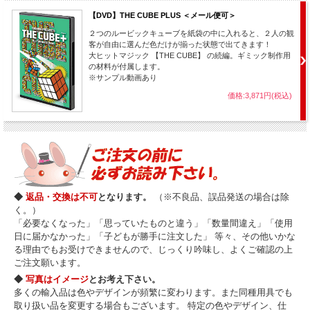
【DVD】THE CUBE PLUS ＜メール便可＞
２つのルービックキューブを紙袋の中に入れると、２人の観
客が自由に選んだ色だけが揃った状態で出てきます！
大ヒットマジック 【THE CUBE】 の続編。ギミック制作用
の材料が付属します。
※サンプル動画あり
価格:3,871円(税込)
◆
返品・交換は不可
となります。
（※不良品、誤品発送の場合は除
く。）
「必要なくなった」「思っていたものと違う」「数量間違え」「使用
日に届かなかった」「子どもが勝手に注文した」 等々、その他いかな
る理由でもお受けできませんので、じっくり吟味し、よくご確認の上
ご注文願います。
◆
写真はイメージ
とお考え下さい。
多くの輸入品は色やデザインが頻繁に変わります。また同種用具でも
取り扱い品を変更する場合もございます。 特定の色やデザイン、仕