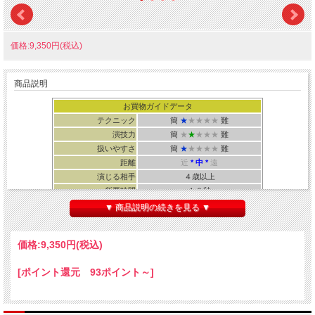
価格:9,350円(税込)
商品説明
お買物ガイドデータ
テクニック
簡
★
★★★★
難
演技力
簡
★
★
★★★
難
扱いやすさ
簡
★
★★★★
難
距離
近
* 中 *
遠
演じる相手
４歳以上
所要時間
１０秒
▼ 商品説明の続きを見る ▼
価格:
9,350円
(税込)
絵のルービックキューブが本物に！
[ポイント還元 93ポイント～]
↓ 動画をご覧下さい！ ↓