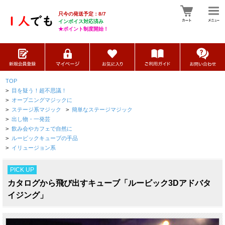
只今の発送予定：8/7
インボイス対応済み
★ポイント制度開始！
TOP
>
目を疑う！超不思議！
>
オープニングマジックに
>
ステージ系マジック
>
簡単なステージマジック
>
出し物・一発芸
>
飲み会やカフェで自然に
>
ルービックキューブの手品
>
イリュージョン系
PICK UP
カタログから飛び出すキューブ「ルービック3Dアドバタ
イジング」