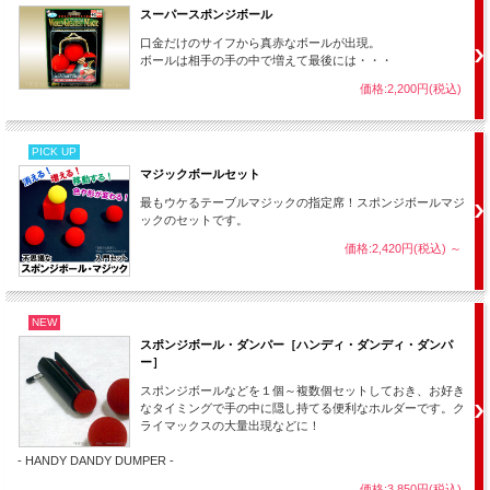
スーパースポンジボール
口金だけのサイフから真赤なボールが出現。
ボールは相手の手の中で増えて最後には・・・
◆ 60mm サイズ
価格:2,200円(税込)
PICK UP
マジックボールセット
最もウケるテーブルマジックの指定席！スポンジボールマジ
ックのセットです。
価格:2,420円(税込)
～
NEW
スポンジボール・ダンパー［ハンディ・ダンディ・ダンパ
ー］
スポンジボールなどを１個～複数個セットしておき、お好き
なタイミングで手の中に隠し持てる便利なホルダーです。ク
ライマックスの大量出現などに！
- HANDY DANDY DUMPER -
価格:3,850円(税込)