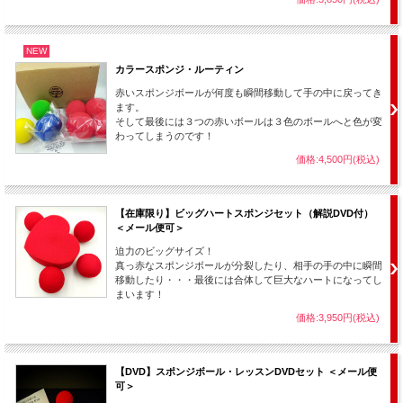
NEW
カラースポンジ・ルーティン
赤いスポンジボールが何度も瞬間移動して手の中に戻ってき
ます。
そして最後には３つの赤いボールは３色のボールへと色が変
わってしまうのです！
価格:4,500円(税込)
◆ 45mm サイズ
【在庫限り】ビッグハートスポンジセット（解説DVD付）
＜メール便可＞
迫力のビッグサイズ！
真っ赤なスポンジボールが分裂したり、相手の手の中に瞬間
移動したり・・・最後には合体して巨大なハートになってし
まいます！
価格:3,950円(税込)
【DVD】スポンジボール・レッスンDVDセット ＜メール便
可＞