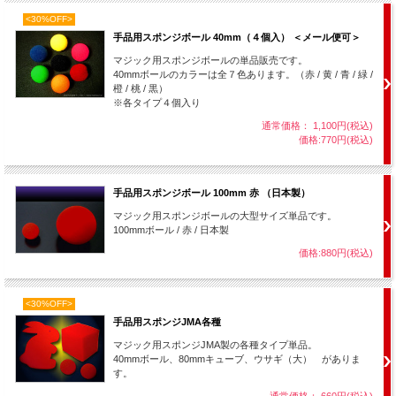
スポンジボールマジックの基本的なテクニック、使い方をご存知な
<30%OFF>
い方は、まずは説明書付きのセット商品やレクチャーDVDと一緒にお
手品用スポンジボール 40mm（４個入） ＜メール便可＞
求め下さい。
マジック用スポンジボールの単品販売です。
※サイズによってはカラーバリエーションが無いものもあります。
40mmボールのカラーは全７色あります。（赤 / 黄 / 青 / 緑 /
橙 / 桃 / 黒）
※製造工程上、まれに小さな汚れがありますがご了承ください。（特
※各タイプ４個入り
に黄色は赤い小さなシミのようなものがついている場合があります。
通常価格： 1,100円(税込)
演技上は目立たない程度です。）
価格:770円(税込)
手品用スポンジボール 100mm 赤 （日本製）
マジック用スポンジボールの大型サイズ単品です。
100mmボール / 赤 / 日本製
価格:880円(税込)
<30%OFF>
手品用スポンジJMA各種
マジック用スポンジJMA製の各種タイプ単品。
40mmボール、80mmキューブ、ウサギ（大） がありま
す。
通常価格： 660円(税込)