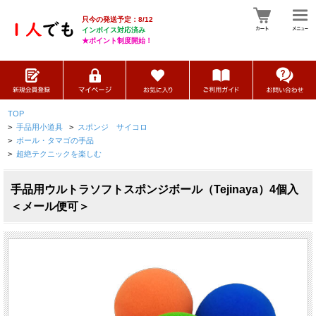
只今の発送予定：8/12
インボイス対応済み
★ポイント制度開始！
TOP
>
手品用小道具
>
スポンジ サイコロ
>
ボール・タマゴの手品
>
超絶テクニックを楽しむ
手品用ウルトラソフトスポンジボール（Tejinaya）4個入
＜メール便可＞