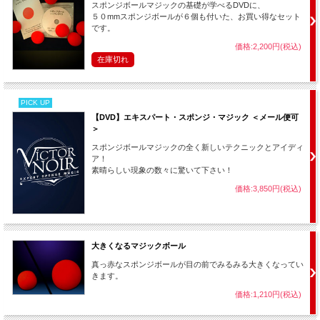
スポンジボールマジックの基礎が学べるDVDに、
５０mmスポンジボールが６個も付いた、お買い得なセット
です。
価格:2,200円(税込)
在庫切れ
PICK UP
【DVD】エキスパート・スポンジ・マジック ＜メール便可
＞
スポンジボールマジックの全く新しいテクニックとアイディ
ア！
素晴らしい現象の数々に驚いて下さい！
価格:3,850円(税込)
大きくなるマジックボール
真っ赤なスポンジボールが目の前でみるみる大きくなってい
セット内容：
きます。
・同色のスポンジボール ４個入り
価格:1,210円(税込)
※素材販売ですので説明書はありません。