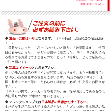
価格:459円(税込)
～
◆
返品・交換は不可
となります。
（※不良品、誤品発送の場合は除
く。）
「必要なくなった」「思っていたものと違う」「数量間違え」「使用
日に届かなかった」「子どもが勝手に注文した」 等々、その他いかな
る理由でもお受けできませんので、じっくり吟味し、よくご確認の上
ご注文願います。
◆
写真はイメージ
とお考え下さい。
多くの輸入品は色やデザインが頻繁に変わります。また同種用具でも
取り扱い品を変更する場合もございます。 特定の色やデザイン、仕
様、製造メーカー等にこだわられる場合は、必ずご注文前にお問合せ
下さい。
（※ページ内で、メーカー名やモデル、色、等が明記してあるものは
表記通りの品物で間違いございません。）
◆ マジックショップでは
日本製品の常識はお捨て下さい。
本格的な手品用品の大半は輸入品となり、キズ１つ無い日本製品の品