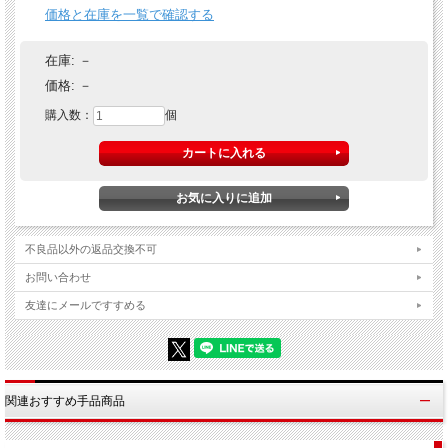
価格と在庫を一覧で確認する
在庫:
－
価格:
－
購入数：
個
※上記動画は60mmサイズを使用しています。
スポンジボールマジックで使用する手品用スポンジボールの単品で
す。
不良品以外の返品交換不可
こちらは日本メーカー製の高品質タイプ。色移りしにくい仕様で非常
お問い合わせ
にやわらかく使いやすいです。
友達にメールですすめる
やわらかいので今まで使っていたサイズより大きなボールで迫力ある
演技をしたり、同じサイズなら海外製ボールよりも沢山のボールをパ
ームできたりと演技がグレードアップします。
さらに嬉しいカラーバリエーションもあり！
関連おすすめ手品商品
出現、消失、瞬間移動、分裂、カラーチェンジと、ワンランク上の用
具でさらに素晴らしい効果をお楽しみください。