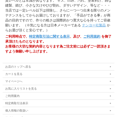
質レベルとは常識が異なります。 キズ、凹み、汚れ、塗装剥げ、雑な
縫製、錆び、小さな欠けやひび割れ、ダサいデザイン、等など・・・
当店では一定レベル以下は排除し、さらに一つ一つ出来る限りのメン
テナンスをしてからお届けしておりますが、「手品ができる事」が商
品の目的ですので、作りの粗さは国際的かつ寛大な心を持ってご容赦
願います。 （※気になる方は日本メーカーである
テンヨー社製品
か
らお選び頂くと安心です。）
ご利用時点で、
特定商取引法に関する表示
、及び、
ご利用規約
を御了
承頂けたものとなります。
お客様の大切な契約内容となります為ご注文前には必ずご一読頂きま
すよう御願い申し上げます。
お店のトップへ戻る
カートを見る
マイページへ
お気に入りリストを見る
ご利用案内
特定商取引法表示
個人情報の取扱い