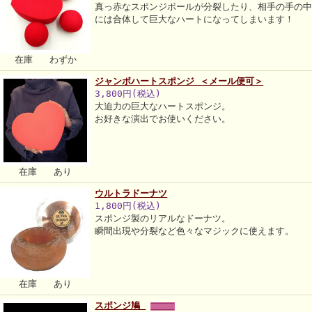
真っ赤なスポンジボールが分裂したり、相手の手の
には合体して巨大なハートになってしまいます！
在庫 わずか
ジャンボハートスポンジ ＜メール便可＞
3,800円(税込)
大迫力の巨大なハートスポンジ。
お好きな演出でお使いください。
在庫 あり
ウルトラドーナツ
1,800円(税込)
スポンジ製のリアルなドーナツ。
瞬間出現や分裂など色々なマジックに使えます。
在庫 あり
スポンジ鳩