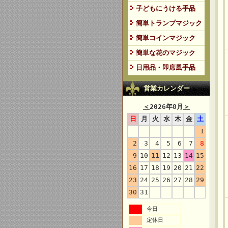
子どもにうける手品
簡単トランプマジック
簡単コインマジック
簡単な花のマジック
日用品・即席風手品
営業カレンダー
＜
2026年8月
＞
日
月
火
水
木
金
土
1
2
3
4
5
6
7
8
9
10
11
12
13
14
15
16
17
18
19
20
21
22
23
24
25
26
27
28
29
30
31
今日
定休日