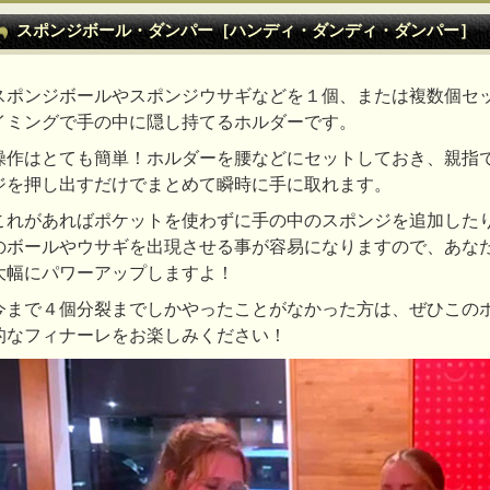
スポンジボール・ダンパー［ハンディ・ダンディ・ダンパー］
スポンジボールやスポンジウサギなどを１個、または複数個セ
イミングで手の中に隠し持てるホルダーです。
操作はとても簡単！ホルダーを腰などにセットしておき、親指
ジを押し出すだけでまとめて瞬時に手に取れます。
これがあればポケットを使わずに手の中のスポンジを追加した
のボールやウサギを出現させる事が容易になりますので、あな
大幅にパワーアップしますよ！
今まで４個分裂までしかやったことがなかった方は、ぜひこの
的なフィナーレをお楽しみください！