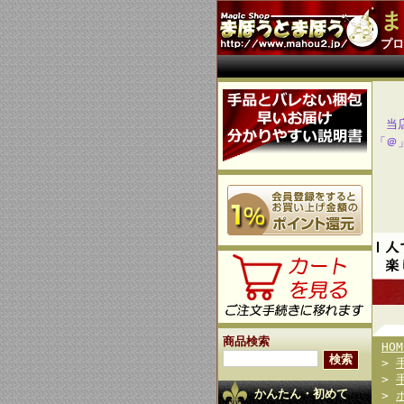
ま
プロ
当
「＠
商品検索
HOM
>
>
かんたん・初めて
>