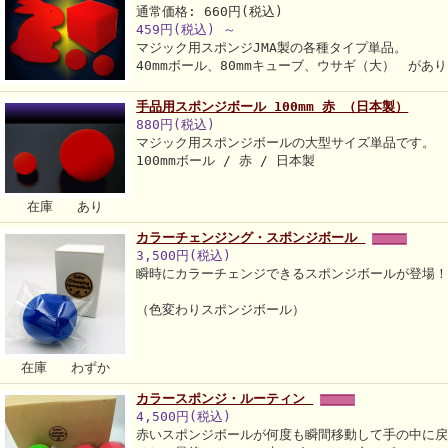
通常価格: 660円(税込)
459円(税込)
～
マジック用スポンジJMA製の各種タイプ単品。
40mmボール、80mmキューブ、ウサギ（大） があ
手品用スポンジボール 100mm 赤 （日本製）
880円(税込)
マジック用スポンジボールの大型サイズ単品です。
100mmボール / 赤 / 日本製
在庫 あり
カラーチェンジング・スポンジボール
3,500円(税込)
瞬時にカラーチェンジできるスポンジボールが登場
（色変わりスポンジボール）
在庫 わずか
カラースポンジ・ルーティン
4,500円(税込)
赤いスポンジボールが何度も瞬間移動して手の中に