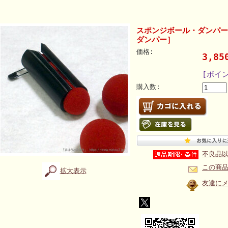
スポンジボール・ダンパー
ダンパー］
価格:
3,8
[ポイ
購入数:
不良品
この商
拡大表示
友達に