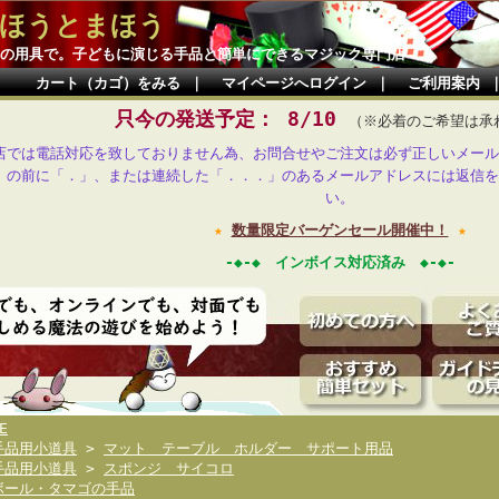
ほうとまほう
の用具で。子どもに演じる手品と簡単にできるマジック専門店
カート（カゴ）をみる
｜
マイページへログイン
｜
ご利用案内
只今の発送予定： 8/10
（※必着のご希望は承
店では電話対応を致しておりません為、お問合せやご注文は必ず正しいメール
」の前に「．」、または連続した「．．．」のあるメールアドレスには返信を
い。
★
数量限定バーゲンセール開催中！
★
-◆-◆ インボイス対応済み ◆-◆-
E
手品用小道具
>
マット テーブル ホルダー サポート用品
手品用小道具
>
スポンジ サイコロ
ボール・タマゴの手品