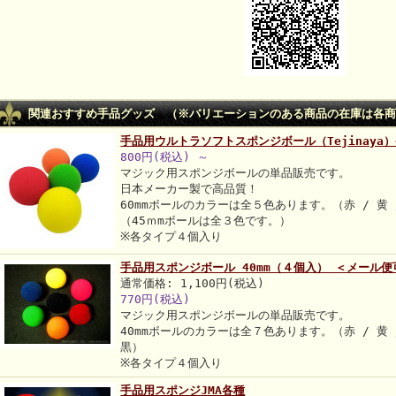
関連おすすめ手品グッズ （※バリエーションのある商品の在庫は各商
手品用ウルトラソフトスポンジボール（Tejinaya
800円(税込)
～
マジック用スポンジボールの単品販売です。
日本メーカー製で高品質！
60mmボールのカラーは全５色あります。（赤 / 黄 /
（45ｍmボールは全３色です。）
※各タイプ４個入り
手品用スポンジボール 40mm（４個入） ＜メール便
通常価格: 1,100円(税込)
770円(税込)
マジック用スポンジボールの単品販売です。
40mmボールのカラーは全７色あります。（赤 / 黄 / 
黒）
※各タイプ４個入り
手品用スポンジJMA各種