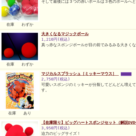
そして最後には３つの赤いボールは３色のボールへ
在庫 わずか
大きくなるマジックボール
1,210円(税込)
真っ赤なスポンジボールが目の前でみるみる大きく
在庫 わずか
マジカルスプラッシュ［ミッキーマウス］
2,750円(税込)
可愛いスポンジのミッキーが分裂してどんどん増え
す。
在庫 あり
【在庫限り】ビッグハートスポンジセット（解説DVD
3,950円(税込)
迫力のビッグサイズ！