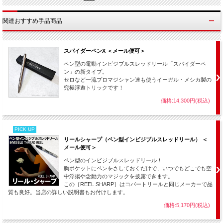
関連おすすめ手品商品
スパイダーペンX ＜メール便可＞
ペン型の電動インビジブルスレッドリール「スパイダーペ
ン」の新タイプ。
セロなど一流プロマジシャン達も使うイーガル・メシカ製の
究極浮遊トリックです！
価格:14,300円(税込)
PICK UP
リールシャープ（ペン型インビジブルスレッドリール） ＜
メール便可＞
ペン型のインビジブルスレッドリール！
胸ポケットにペンをさしておくだけで、いつでもどこでも空
中浮揚や念動力のマジックを披露できます。
この［REEL SHARP］はコバートリールと同じメーカーで品
質も良好。当店の詳しい説明書もお付けします。
価格:5,170円(税込)