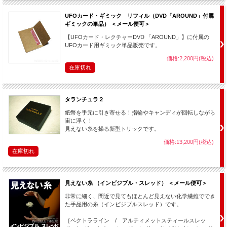
UFOカード・ギミック リフィル（DVD「AROUND」付属
ギミックの単品） ＜メール便可＞
【UFOカード・レクチャーDVD 「AROUND」】に付属の
UFOカード用ギミック単品販売です。
価格:2,200円(税込)
在庫切れ
タランチュラ２
紙幣を手元に引き寄せる！指輪やキャンディが回転しながら
宙に浮く！
見えない糸を操る新型トリックです。
価格:13,200円(税込)
在庫切れ
見えない糸 （インビジブル・スレッド） ＜メール便可＞
非常に細く、間近で見てもほとんど見えない化学繊維ででき
た手品用の糸（インビジブルスレッド）です。
［ベクトラライン / アルティメットスティールスレッ