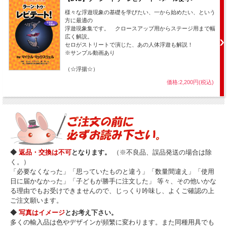
様々な浮遊現象の基礎を学びたい、一から始めたい、という
方に最適の
浮遊現象集です。 クロースアップ用からステージ用まで幅
広く解説。
セロがストリートで演じた、あの人体浮遊も解説！
※サンプル動画あり
（☆浮揚☆）
価格:2,200円(税込)
◆
返品・交換は不可
となります。
（※不良品、誤品発送の場合は除
く。）
「必要なくなった」「思っていたものと違う」「数量間違え」「使用
日に届かなかった」「子どもが勝手に注文した」 等々、その他いかな
る理由でもお受けできませんので、じっくり吟味し、よくご確認の上
ご注文願います。
◆
写真はイメージ
とお考え下さい。
多くの輸入品は色やデザインが頻繁に変わります。また同種用具でも