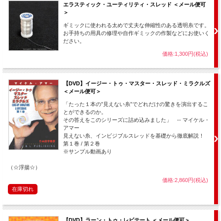
エラスティック・ユーティリティ・スレッド ＜メール便可
＞
ギミックに使われる太めで丈夫な伸縮性のある透明糸です。
お手持ちの用具の修理や自作ギミックの作製などにお使いく
ださい。
価格:1,300円(税込)
【DVD】イージー・トゥ・マスター・スレッド・ミラクルズ
＜メール便可＞
「たった１本の”見えない糸”でどれだけの驚きを演出するこ
とができるのか。
その答えをこのシリーズに詰め込みました」 -- マイケル・
アマー
見えない糸、インビジブルスレッドを基礎から徹底解説！
第１巻 / 第２巻
※サンプル動画あり
（☆浮揚☆）
価格:2,860円(税込)
在庫切れ
【DVD】ラーン・トゥ・レビテート ＜メール便可＞