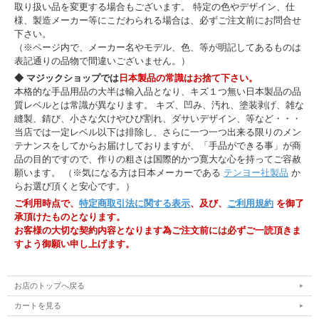
取り扱い品を変更する場合もございます。 特定の色やデザイン、仕
様、製造メーカー等にこだわられる場合は、必ずご注文前にお問合せ
下さい。
（※ページ内で、メーカー名やモデル、色、等が明記してあるものは
表記通りの品物で間違いございません。）
◆ マジックショップでは
日本製品の常識はお捨て下さい。
本格的な手品用品の大半は輸入品となり、キズ１つ無い日本製品の品
質レベルとは常識が異なります。 キズ、凹み、汚れ、塗装剥げ、雑な
縫製、錆び、小さな欠けやひび割れ、ダサいデザイン、等など・・・
当店では一定レベル以下は排除し、さらに一つ一つ出来る限りのメン
テナンスをしてからお届けしておりますが、「手品ができる事」が商
品の目的ですので、作りの粗さは国際的かつ寛大な心を持ってご容赦
願います。 （※気になる方は日本メーカーである
テンヨー社製品
か
らお選び頂くと安心です。）
ご利用時点で、
特定商取引法に関する表示
、及び、
ご利用規約
を御了
承頂けたものとなります。
お客様の大切な契約内容となります為ご注文前には必ずご一読頂きま
すよう御願い申し上げます。
お店のトップへ戻る
カートを見る