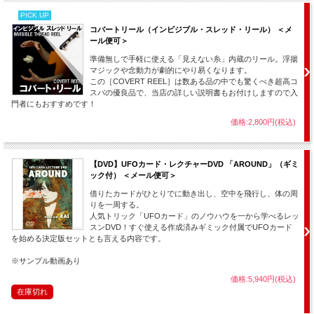
PICK UP
コバートリール（インビジブル・スレッド・リール） ＜メ
ール便可＞
準備無しで手軽に使える「見えない糸」内蔵のリール。浮揚
マジックや念動力が劇的にやり易くなります。
この［COVERT REEL］は数ある品の中でも驚くべき超高コ
スパの優良品で、当店の詳しい説明書もお付けしますので入
門者にもおすすめです！
価格:2,800円(税込)
【DVD】UFOカード・レクチャーDVD 「AROUND」（ギミ
ック付） ＜メール便可＞
借りたカードがひとりでに動き出し、空中を飛行し、体の周
りを一周する。
人気トリック「UFOカード」のノウハウを一から学べるレッ
スンDVD！すぐ使える作成済みギミック付属でUFOカード
を始める決定版セットとも言える内容です。
※サンプル動画あり
価格:5,940円(税込)
在庫切れ