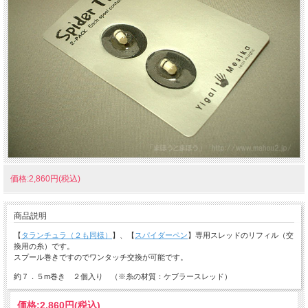
価格:2,860円(税込)
商品説明
【
タランチュラ（２も同様）
】、【
スパイダーペン
】専用スレッドのリフィル（交
換用の糸）です。
スプール巻きですのでワンタッチ交換が可能です。
約７．５m巻き ２個入り （※糸の材質：ケブラースレッド）
価格:
2,860円
(税込)