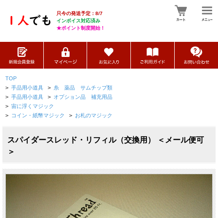
只今の発送予定：8/7
インボイス対応済み
★ポイント制度開始！
TOP
>
手品用小道具
>
糸 薬品 サムチップ類
>
手品用小道具
>
オプション品 補充用品
>
宙に浮くマジック
>
コイン・紙幣マジック
>
お札のマジック
スパイダースレッド・リフィル（交換用） ＜メール便可
＞