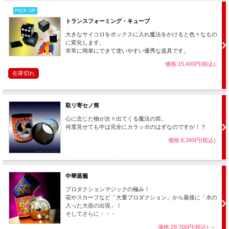
PICK UP
┃
詳細説明 ＆ 店主レビュー
トランスフォーミング・キューブ
内部が綿ではなくスプリングになっている事で小さく縮めてセットで
大きなサイコロをボックスに入れ魔法をかけると色々なもの
き、取り出した際には自動的に元の大きさに復元する便利なマジック
に変化します。
非常に簡単にできて使いやすい優秀な道具です。
取り出し用のうさぎ（ぬいぐるみ）です。
価格:15,400円(税込)
仕掛け付きのハンカチーフが付属しますので、この商品だけでも「ハ
在庫切れ
ンカチからうさぎの取り出しマジック」ができる他、応用演技として
「紙袋からうさぎの出現」や、「絵からうさぎが出てくるマジック」
など色々な使い方ができます。（これら応用演技は付属の解説動画に
取リ寄セノ筒
て市販品を加工して仕掛けを作る方法が紹介されています。）
心に念じた物が次々出てくる魔法の筒。
もちろん取り出し用品のうさぎとして【
マジックパン
】や【
チェンジ
何度見せても中は完全にカラッポのはずなのですが！？
ングバッグ
】、【
取リ寄セノ筒
】、【
中華蒸籠
】、【
トランスフォー
価格:6,340円(税込)
ミング・キューブ
】などの各種プロダクションマジック用具からうさ
ぎを出現させる事もできます。（何組か揃えて次々と何羽ものうさぎ
を取り出して見せると楽しいです。）
中華蒸籠
バネもソフトで使いやすく、サイズも手頃なので様々なマジック用具
にセットする事ができて便利！手に入れると色々な演技で重宝する事
プロダクションマジックの極み！
でしょう。
花やスカーフなど「大量プロダクション」から最後に「水の
入った大壺の出現」！
【
魔法使いの銀鳩
】と組み合わせて、「うさぎと鳩の出現マジック」
そしてさらに・・・
や「うさぎと鳩をハンドパペットにした楽しい演技」なんていうのも
価格:29,700円(税込)
～