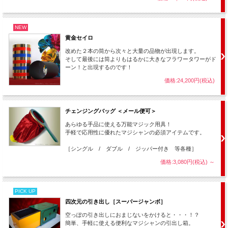
最高ですよ！
NEW
黄金セイロ
改めた２本の筒から次々と大量の品物が出現します。
そして最後には筒よりもはるかに大きなフラワータワーがド
ーン！と出現するのです！
価格:24,200円(税込)
チェンジングバッグ ＜メール便可＞
あらゆる手品に使える万能マジック用具！
手軽で応用性に優れたマジシャンの必須アイテムです。
［シングル / ダブル / ジッパー付き 等各種］
価格:3,080円(税込)
～
※うさぎは色々なデザインのものがありますが商品にはどれか１つが
PICK UP
ランダムに入っています。
四次元の引き出し［スーパージャンボ］
空っぽの引き出しにおまじないをかけると・・・！？
簡単、手軽に使える便利なマジシャンの引出し箱。
┃
セット内容：