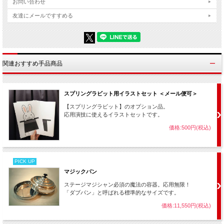
お問い合わせ
※オプション品の絵と加工した市販クリップボードを使用（加工法の解説あり）
友達にメールですすめる
関連おすすめ手品商品
スプリングラビット用イラストセット ＜メール便可＞
【スプリングラビット】のオプション品。
応用演技に使えるイラストセットです。
絵の中からうさぎ（ぬいぐるみ）が出てきます！
価格:500円(税込)
※動画で使用しているクリップボードは付属しません。（市販品の加
工方法を解説動画内で説明しています。）
PICK UP
※動画で使用しているうさぎの絵はオプション品として別売していま
マジックパン
す。（自作しても構いません。）
ステージマジシャン必須の魔法の容器。応用無限！
「ダブパン」と呼ばれる標準的なサイズです。
価格:11,550円(税込)