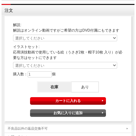
手品取り出し用のうさぎ（ぬいぐるみ）
注文
解説:
↓ 動画をご覧下さい！ ↓
解説はオンライン動画ですがご希望の方はDVD付属にもできます
イラストセット:
応用演技動画で使用している絵（うさぎ2枚・帽子10枚 入り）が必
要な方はセットにできます
購入数：
個
在庫
あり
ハンカチーフや空っぽの紙袋から可愛いうさぎのぬいぐ
るみが出現します！
※仕掛け付きのハンカチーフが付属します。紙袋は付属しません。
不良品以外の返品交換不可
↓ 応用演技の動画 ↓