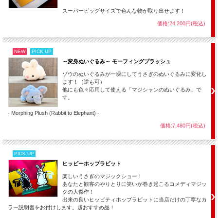
・スプリングラビット×１（うさぎのデザインはランダムとなりま
スーパービッグサイズで色んな物が取り出せます！
す。）
価格:24,200円(税込)
・仕掛け付きハンカチーフ（バンダナ）×１ ※色やデザインはラン
ダムです。
・メーカーオンライン解説動画（ジェスチャーと日本語字幕での解
説）
NEW
PICK UP
～変身ぬいぐるみ～ モーフィングプラッシュ
※解説動画は基本オンラインですがオプションで同じ内容のDVDも付
ゾウのぬいぐるみが一瞬にしてうさぎのぬいぐるみに変化し
属にできます。
ます！（逆も可）
他にも色々応用して使える「マジシャンのぬいぐるみ」で
す。
- Morphing Plush (Rabbit to Elephant) -
価格:7,480円(税込)
PICK UP
ヒッピーホップラビット
楽しいうさぎのマジックショー！
あなたと観客のやりとりに笑いが巻き起こるコメディマジッ
クの大傑作！
出来の良いヒッピティホップラビットに当店だけの丁寧なカ
ラー説明書をお付けします。超おすすめ品！