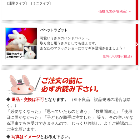
［通常タイプ］［ミニタイプ］
※応用演技動画で使用している「シルクハットとうさぎの絵」はオプ
価格:9,350円(税込)
～
ション品「イラストセット」として購入できます。（絵の紙だけで
す。クリップボードは含まれません。）
スプリングラビット本体と同時購入の場合はこのページからオプショ
パペットラビット
ンを選択してセットで購入できます。（後でイラストセットだけ購入
可愛いうさぎのハンドパペット。
する場合は
オプション品「イラストセット」のページ
からご注文くだ
取り出し用うさぎとしても使えます。
さい。）
あなたのマジックショーにウサギを登場させましょう！
価格:3,080円(税込)
◆
返品・交換は不可
となります。
（※不良品、誤品発送の場合は除
く。）
「必要なくなった」「思っていたものと違う」「数量間違え」「使用
日に届かなかった」「子どもが勝手に注文した」 等々、その他いかな
る理由でもお受けできませんので、じっくり吟味し、よくご確認の上
ご注文願います。
◆
写真はイメージ
とお考え下さい。