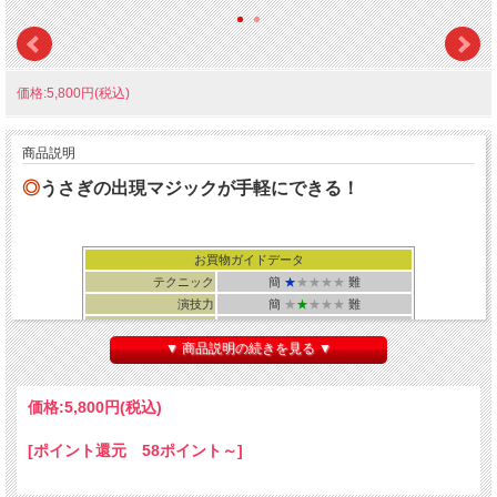
価格:5,800円(税込)
商品説明
◎
うさぎの出現マジックが手軽にできる！
お買物ガイドデータ
テクニック
簡
★
★★★★
難
演技力
簡
★
★
★★★
難
扱いやすさ
簡
★
★★★★
難
▼ 商品説明の続きを見る ▼
距離
近 *
中 * 遠
演じる相手
２歳以上
所要時間
３０秒
価格:
5,800円
(税込)
[ポイント還元 58ポイント～]