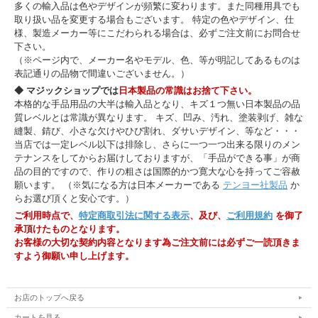
多くの輸入品は色やデザインが頻繁に変わります。また同種用具でも
取り扱い品を変更する場合もございます。 特定の色やデザイン、仕
様、製造メーカー等にこだわられる場合は、必ずご注文前にお問合せ
下さい。
（※ページ内で、メーカー名やモデル、色、等が明記してあるものは
表記通りの品物で間違いございません。）
◆ マジックショップでは
日本製品の常識はお捨て下さい。
本格的な手品用品の大半は輸入品となり、キズ１つ無い日本製品の品
質レベルとは常識が異なります。 キズ、凹み、汚れ、塗装剥げ、雑な
縫製、錆び、小さな欠けやひび割れ、ダサいデザイン、等など・・・
当店では一定レベル以下は排除し、さらに一つ一つ出来る限りのメン
テナンスをしてからお届けしておりますが、「手品ができる事」が商
品の目的ですので、作りの粗さは国際的かつ寛大な心を持ってご容赦
願います。 （※気になる方は日本メーカーである
テンヨー社製品
か
らお選び頂くと安心です。）
ご利用時点で、
特定商取引法に関する表示
、及び、
ご利用規約
を御了
承頂けたものとなります。
お客様の大切な契約内容となります為ご注文前には必ずご一読頂きま
すよう御願い申し上げます。
お店のトップへ戻る
カートを見る