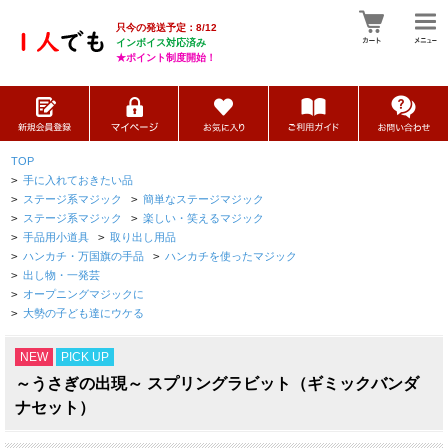
只今の発送予定：8/12
インボイス対応済み
★ポイント制度開始！
TOP
>
手に入れておきたい品
>
ステージ系マジック
>
簡単なステージマジック
>
ステージ系マジック
>
楽しい・笑えるマジック
>
手品用小道具
>
取り出し用品
>
ハンカチ・万国旗の手品
>
ハンカチを使ったマジック
>
出し物・一発芸
>
オープニングマジックに
>
大勢の子ども達にウケる
NEW
PICK UP
～うさぎの出現～ スプリングラビット（ギミックバンダ
ナセット）