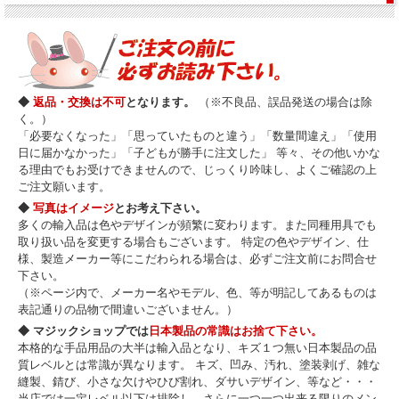
◆
返品・交換は不可
となります。
（※不良品、誤品発送の場合は除
く。）
「必要なくなった」「思っていたものと違う」「数量間違え」「使用
日に届かなかった」「子どもが勝手に注文した」 等々、その他いかな
る理由でもお受けできませんので、じっくり吟味し、よくご確認の上
ご注文願います。
◆
写真はイメージ
とお考え下さい。
多くの輸入品は色やデザインが頻繁に変わります。また同種用具でも
取り扱い品を変更する場合もございます。 特定の色やデザイン、仕
様、製造メーカー等にこだわられる場合は、必ずご注文前にお問合せ
下さい。
（※ページ内で、メーカー名やモデル、色、等が明記してあるものは
表記通りの品物で間違いございません。）
◆ マジックショップでは
日本製品の常識はお捨て下さい。
本格的な手品用品の大半は輸入品となり、キズ１つ無い日本製品の品
質レベルとは常識が異なります。 キズ、凹み、汚れ、塗装剥げ、雑な
縫製、錆び、小さな欠けやひび割れ、ダサいデザイン、等など・・・
当店では一定レベル以下は排除し、さらに一つ一つ出来る限りのメン