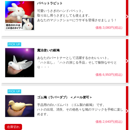
パペットラビット
度使うと手放せなくなるお気に入りのレパートリーとなってくれるはず。
可愛いうさぎのハンドパペット。
ステージを演じる全てのマジシャンにお勧めの価値ある逸品です。
取り出し用うさぎとしても使えます。
あなたのマジックショーにウサギを登場させましょう！
価格:3,080円(税込)
PICK UP
魔法使いの銀鳩
あなたのパートナーとして活躍するかわいいハト。
「ハト出し」「ハトの演じる手品」そして愉快なやりと
り・・・
価格:6,950円(税込)
PICK UP
ゴム鳩（ラバーダブ） ＜メール便可＞
手品用の白いゴムバト （ゴム製の銀鳩） です。
ハトの出現、消失、その他色々な鳩のマジックを手軽に楽し
めます。
価格:2,640円(税込)
在庫切れ