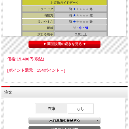
お買物ガイドデータ
テクニック
簡
★
★★★★
難
演技力
簡
★
★★★★
難
扱いやすさ
簡
★
★★★★
難
距離
近 *
中
* 遠
演じる相手
２歳以上
所要時間
３０秒
▼ 商品説明の続きを見る ▼
・輸入品（JOKER MAGIC） ・解説書：まほうとまほう
サイズ：
価格:
15,400円
(税込)
・ボックス 約13．5cm角 ・サイコロ 約12．5cm角
※ボックスとサイコロ以外のもの（ぬいぐるみや
シルク
、キャンディー等）は別途
ご用意下さい。
[ポイント還元 154ポイント～]
注文
↓ 動画をご覧下さい！ ↓
在庫
なし