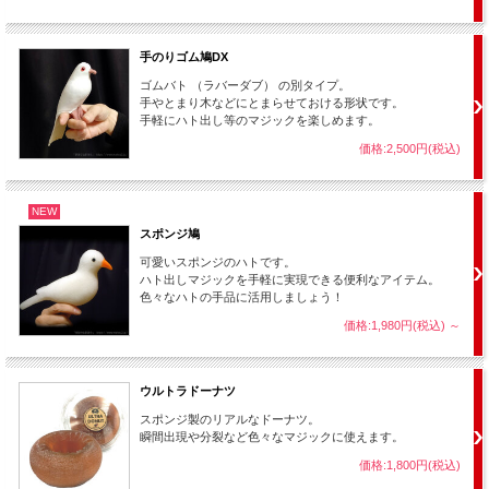
手のりゴム鳩DX
ゴムバト （ラバーダブ） の別タイプ。
手やとまり木などにとまらせておける形状です。
手軽にハト出し等のマジックを楽しめます。
価格:2,500円(税込)
NEW
スポンジ鳩
可愛いスポンジのハトです。
ハト出しマジックを手軽に実現できる便利なアイテム。
色々なハトの手品に活用しましょう！
価格:1,980円(税込)
～
ウルトラドーナツ
スポンジ製のリアルなドーナツ。
瞬間出現や分裂など色々なマジックに使えます。
価格:1,800円(税込)