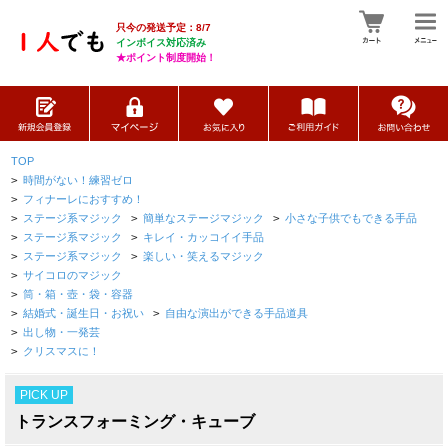
只今の発送予定：8/7
インボイス対応済み
★ポイント制度開始！
TOP
>
時間がない！練習ゼロ
>
フィナーレにおすすめ！
>
ステージ系マジック
>
簡単なステージマジック
>
小さな子供でもできる手品
>
ステージ系マジック
>
キレイ・カッコイイ手品
>
ステージ系マジック
>
楽しい・笑えるマジック
>
サイコロのマジック
>
筒・箱・壺・袋・容器
>
結婚式・誕生日・お祝い
>
自由な演出ができる手品道具
>
出し物・一発芸
>
クリスマスに！
PICK UP
トランスフォーミング・キューブ