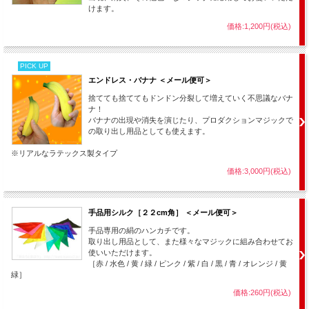
けます。
価格:1,200円(税込)
PICK UP
エンドレス・バナナ ＜メール便可＞
捨てても捨ててもドンドン分裂して増えていく不思議なバナ
ナ！
バナナの出現や消失を演じたり、プロダクションマジックで
の取り出し用品としても使えます。
※リアルなラテックス製タイプ
価格:3,000円(税込)
手品用シルク［２２cm角］ ＜メール便可＞
手品専用の絹のハンカチです。
取り出し用品として、また様々なマジックに組み合わせてお
使いいただけます。
［赤 / 水色 / 黄 / 緑 / ピンク / 紫 / 白 / 黒 / 青 / オレンジ / 黄
緑］
価格:260円(税込)