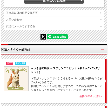
不良品以外の返品交換不可
お問い合わせ
友達にメールですすめる
当店付属の「まほうとまほう特製解説書」内には、他にも様々なマジックのアイデ
ィアをご紹介してあります。
関連おすすめ手品商品
手品初心者の方にも、多くのステージをこなす方にも、お勧めしたい
NEW
PICK UP
非常に使いやすいマジック用具です。
～うさぎの出現～ スプリングラビット（ギミックバンダナ
セット）
あなたのする事はサイコロをボックスに入れてフタをするだけ。あとは自動
的に変化してくれます。
内部がスプリングで小さく縮まるマジック用の特殊なうさぎ
のぬいぐるみです。
大きなサイコロがぬいぐるみになったり、カラフルなハンカチーフになった
仕掛けのハンカチが付属しますので、この商品単体でも「ハ
り、たくさんのキャンディーになったり・・・
ンカチからうさぎの出現マジック」が演じられます。
中に入るものなら何にでも変化させることができますので応用性も抜群！
価格:5,800円(税込)
ただの決まった変化現象でなく、イベントや演技の流れに合った素敵な演出
を毎回構築することができます。
少しお値段はしますが用具の出来も素晴らしく、この便利さ、手軽さは、一