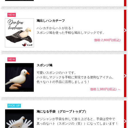
NEW
鳩出しハンカチーフ
ハンカチからハトが出る！
スポンジ鳩を使った手軽な鳩出しマジックです。
価格:2,800円(税込)
NEW
スポンジ鳩
可愛いスポンジのハトです。
ハト出しマジックを手軽に実現できる便利なアイテム。
色々なハトの手品に活用しましょう！
価格:1,980円(税込)
～
PICK UP
鳩になる手袋 （グローブトゥダブ）
マジシャンが手袋を外して放り上げると、手袋は空中で
真っ白なハト（スポンジの（笑））になってしまいます！