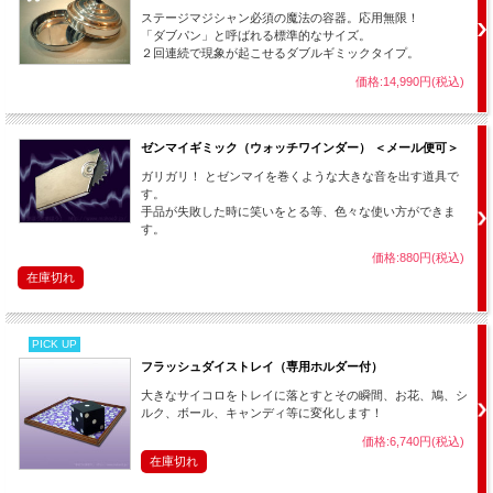
ステージマジシャン必須の魔法の容器。応用無限！
「ダブパン」と呼ばれる標準的なサイズ。
２回連続で現象が起こせるダブルギミックタイプ。
価格:14,990円(税込)
ゼンマイギミック（ウォッチワインダー） ＜メール便可＞
ガリガリ！ とゼンマイを巻くような大きな音を出す道具で
す。
手品が失敗した時に笑いをとる等、色々な使い方ができま
す。
価格:880円(税込)
在庫切れ
PICK UP
フラッシュダイストレイ（専用ホルダー付）
大きなサイコロをトレイに落とすとその瞬間、お花、鳩、シ
ルク、ボール、キャンディ等に変化します！
価格:6,740円(税込)
在庫切れ