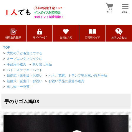
只今の発送予定：8/7
インボイス対応済み
★ポイント制度開始！
TOP
>
大勢の子ども達にウケる
>
オープニングマジックに
>
手品用小道具
>
取り出し用品
>
ハト・ステッキ・ハット
>
結婚式・誕生日・お祝い
>
ハト、花束、トランプ等お祝い向き手品
>
結婚式・誕生日・お祝い
>
お祝い手品に最適小道具
>
出し物・一発芸
手のりゴム鳩DX