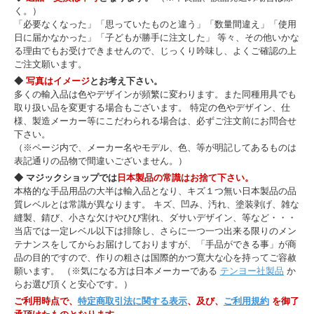
く。）
「必要なくなった」「思っていたものと違う」「数量間違え」「使用
日に届かなかった」「子どもが勝手に注文した」 等々、その他いかな
る理由でもお受けできませんので、じっくり吟味し、よくご確認の上
ご注文願います。
◆
写真はイメージ
とお考え下さい。
多くの輸入品は色やデザインが頻繁に変わります。また同種用具でも
取り扱い品を変更する場合もございます。 特定の色やデザイン、仕
様、製造メーカー等にこだわられる場合は、必ずご注文前にお問合せ
下さい。
（※ページ内で、メーカー名やモデル、色、等が明記してあるものは
表記通りの品物で間違いございません。）
◆ マジックショップでは
日本製品の常識はお捨て下さい。
本格的な手品用品の大半は輸入品となり、キズ１つ無い日本製品の品
質レベルとは常識が異なります。 キズ、凹み、汚れ、塗装剥げ、雑な
縫製、錆び、小さな欠けやひび割れ、ダサいデザイン、等など・・・
当店では一定レベル以下は排除し、さらに一つ一つ出来る限りのメン
テナンスをしてからお届けしておりますが、「手品ができる事」が商
品の目的ですので、作りの粗さは国際的かつ寛大な心を持ってご容赦
願います。 （※気になる方は日本メーカーである
テンヨー社製品
か
らお選び頂くと安心です。）
ご利用時点で、
特定商取引法に関する表示
、及び、
ご利用規約
を御了