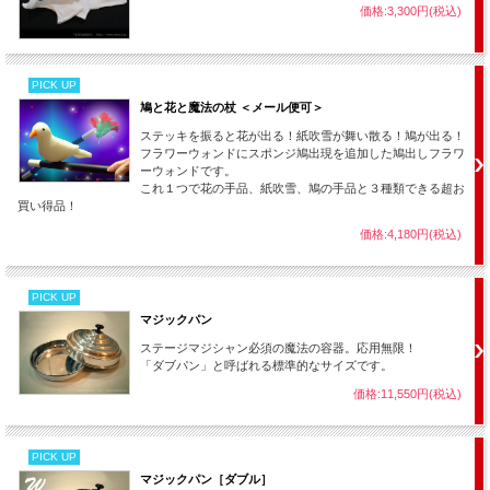
価格:3,300円(税込)
PICK UP
鳩と花と魔法の杖 ＜メール便可＞
ステッキを振ると花が出る！紙吹雪が舞い散る！鳩が出る！
フラワーウォンドにスポンジ鳩出現を追加した鳩出しフラワ
ーウォンドです。
これ１つで花の手品、紙吹雪、鳩の手品と３種類できる超お
買い得品！
価格:4,180円(税込)
PICK UP
マジックパン
ステージマジシャン必須の魔法の容器。応用無限！
「ダブパン」と呼ばれる標準的なサイズです。
価格:11,550円(税込)
PICK UP
マジックパン［ダブル］