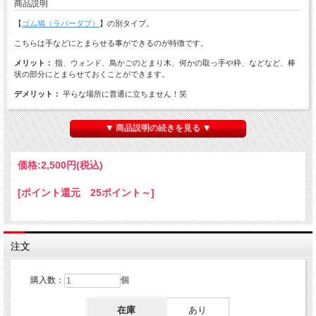
商品説明
【
ゴム鳩（ラバーダブ）
】の別タイプ。
こちらは手などにとまらせる事ができるのが特徴です。
メリット：
指、ウォンド、鳥かごのとまり木、何かの取っ手や枠、などなど、棒
状の部分にとまらせておくことができます。
デメリット：
平らな場所に普通に立ちません！笑
形状以外の基本機能は普通のゴム鳩と同じです。内部が空洞で小さく折り畳んで隠
し持つことができ、一瞬で復元しますのでハンカチなどから出現させたり取り出し
▼ 商品説明の続きを見る ▼
用のハトとして使えます。
出現後、良い場所があればとてもリアルにとまらせておけますので、普通のタイプ
価格:
2,500円
(税込)
とともに上手く使い分けてお楽しみください。
[ポイント還元 25ポイント～]
サイズ： 約18cm
※取り出し方の説明書付き
注文
購入数：
個
在庫
あり