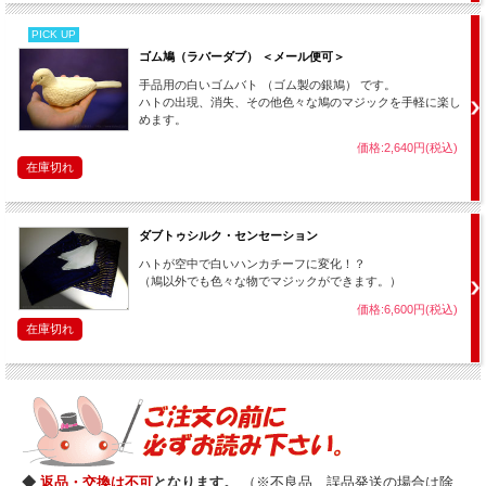
PICK UP
ゴム鳩（ラバーダブ） ＜メール便可＞
手品用の白いゴムバト （ゴム製の銀鳩） です。
ハトの出現、消失、その他色々な鳩のマジックを手軽に楽し
めます。
価格:2,640円(税込)
在庫切れ
ダブトゥシルク・センセーション
ハトが空中で白いハンカチーフに変化！？
（鳩以外でも色々な物でマジックができます。）
価格:6,600円(税込)
在庫切れ
◆
返品・交換は不可
となります。
（※不良品、誤品発送の場合は除