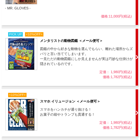
トランプやお菓子の箱など好きなものを一瞬で出現させることができるバッグで
す。
- MR. GLOVES -
凝った現象ではないですが、様々なマジックに組み合わせて使えるのでマジシャン
価格:11,000円(税込)
にとっては大変便利です。
例えば、まず空っぽのバッグからトランプを出現させてカードマジックを演じた
り、最初にこのバッグからロープやハンカチなどを普通に出してマジックを行い、
PICK UP
<10%OFF>
「もう１つの道具を家に忘れたので魔法で取り寄せる」という演出で最後の道具を
メンタリストの動物図鑑 ＜メール便可＞
出現させても面白いです。
図鑑の中から好きな動物を選んでもらい、離れた場所からズ
もちろんシンプルにお菓子を出現させたりするだけの手軽な単発マジックもできま
バリと言い当ててしまいます。
す。
一見ただの動物図鑑にしか見えませんが実は巧妙な仕掛けが
隠されているのです。
普通のメッシュバッグとしても使えますのでマジック道具の携帯用や、普段は文房
具などを入れておいて機会があれば手軽にマジックをすることもできます。
定価： 1,980円(税込)
価格:1,782円(税込)
「あれば便利系」の道具は意外と活躍の機会が多いのですよ！
<10%OFF>
他のマジックとの組み合わせは
スマホ イリュージョン ＜メール便可＞
スマホをハンカチが通り抜ける！
・動画のように【
ジャンボインビジブルデック
】と組み合わせると面白い手順にな
お菓子の箱やトランプも貫通する！
ります。
定価： 1,980円(税込)
・
＞大勢の前で演じられるカードマジック
を演じる時に「トランプが無いので取
価格:1,782円(税込)
り寄せる」という演出でこのバッグを使えます。
・【
ジャンボコイン
】の出現にも使えますので、【
マイザーズドリームカップ
】や