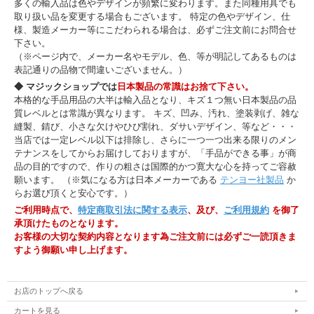
多くの輸入品は色やデザインが頻繁に変わります。また同種用具でも
取り扱い品を変更する場合もございます。 特定の色やデザイン、仕
様、製造メーカー等にこだわられる場合は、必ずご注文前にお問合せ
下さい。
（※ページ内で、メーカー名やモデル、色、等が明記してあるものは
表記通りの品物で間違いございません。）
◆ マジックショップでは
日本製品の常識はお捨て下さい。
本格的な手品用品の大半は輸入品となり、キズ１つ無い日本製品の品
質レベルとは常識が異なります。 キズ、凹み、汚れ、塗装剥げ、雑な
縫製、錆び、小さな欠けやひび割れ、ダサいデザイン、等など・・・
当店では一定レベル以下は排除し、さらに一つ一つ出来る限りのメン
テナンスをしてからお届けしておりますが、「手品ができる事」が商
品の目的ですので、作りの粗さは国際的かつ寛大な心を持ってご容赦
願います。 （※気になる方は日本メーカーである
テンヨー社製品
か
らお選び頂くと安心です。）
ご利用時点で、
特定商取引法に関する表示
、及び、
ご利用規約
を御了
承頂けたものとなります。
お客様の大切な契約内容となります為ご注文前には必ずご一読頂きま
すよう御願い申し上げます。
お店のトップへ戻る
カートを見る