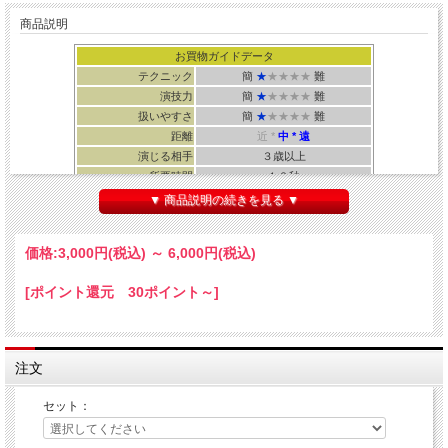
商品説明
お買物ガイドデータ
テクニック
簡
★
★★★★
難
演技力
簡
★
★★★★
難
扱いやすさ
簡
★
★★★★
難
距離
近 *
中 * 遠
演じる相手
３歳以上
所要時間
１０秒
・Tejinaya ・解説：メーカー解説動画
▼ 商品説明の続きを見る ▼
価格:
3,000円
(税込)
～
6,000円
(税込)
[ポイント還元 30ポイント～]
色々出せる
便利なマジシャンのバッグ
↓ 動画をご覧下さい！ ↓
注文
セット：