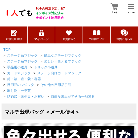
只今の発送予定：8/7
インボイス対応済み
★ポイント制度開始！
TOP
>
ステージ系マジック
>
簡単なステージマジック
>
ステージ系マジック
>
楽しい・笑えるマジック
>
手品用小道具
>
トリック小道具
>
カードマジック
>
ステージ向けカードマジック
>
筒・箱・壺・袋・容器
>
日用品のマジック
>
その他の日用品手品
>
出し物・一発芸
>
結婚式・誕生日・お祝い
>
自由な演出ができる手品道具
マルチ出現バッグ ＜メール便可＞