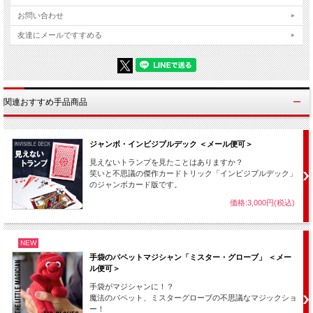
お問い合わせ
友達にメールですすめる
関連おすすめ手品商品
※動画のカードマジック【
ジャンボインビジブルデック
】は別売です。
ジャンボ・インビジブルデック ＜メール便可＞
見えないトランプを見たことはありますか？
笑いと不思議の傑作カードトリック「インビジブルデック」
のジャンボカード版です。
価格:3,000円(税込)
このマジック用品のおすすめポイント
条件を満たすものは何でも出せる！
NEW
色々応用して面白い演技ができる！
普通のメッシュバッグとしても使える！
手袋のパペットマジシャン「ミスター・グローブ」 ＜メー
ル便可＞
手袋がマジシャンに！？
詳細説明 ＆ 店主レビュー
魔法のパペット、ミスターグローブの不思議なマジックショ
ー！