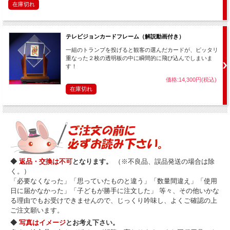
在庫切れ
テレビジョンカードフレーム（解説動画付き）
一組のトランプを投げると観客の選んだカードが、ピッタリ
重なった２枚の透明板の中に瞬間的に飛び込んでしまいま
す！
価格:14,300円(税込)
在庫切れ
◆
返品・交換は不可
となります。
（※不良品、誤品発送の場合は除
く。）
「必要なくなった」「思っていたものと違う」「数量間違え」「使用
日に届かなかった」「子どもが勝手に注文した」 等々、その他いかな
る理由でもお受けできませんので、じっくり吟味し、よくご確認の上
ご注文願います。
◆
写真はイメージ
とお考え下さい。