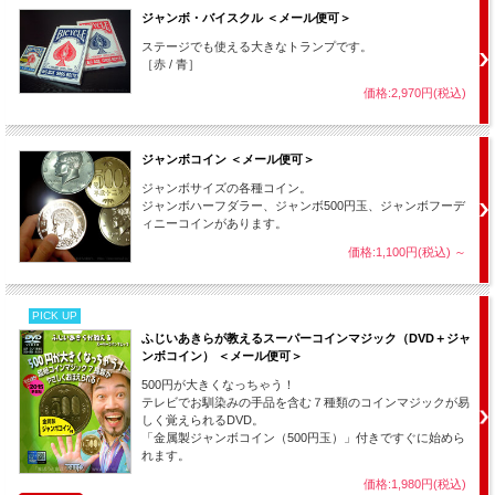
ジャンボ・バイスクル ＜メール便可＞
ステージでも使える大きなトランプです。
［赤 / 青］
価格:2,970円(税込)
ジャンボコイン ＜メール便可＞
ジャンボサイズの各種コイン。
ジャンボハーフダラー、ジャンボ500円玉、ジャンボフーデ
ィニーコインがあります。
価格:1,100円(税込)
～
PICK UP
ふじいあきらが教えるスーパーコインマジック（DVD＋ジャ
ンボコイン） ＜メール便可＞
500円が大きくなっちゃう！
テレビでお馴染みの手品を含む７種類のコインマジックが易
しく覚えられるDVD。
「金属製ジャンボコイン（500円玉）」付きですぐに始めら
れます。
価格:1,980円(税込)