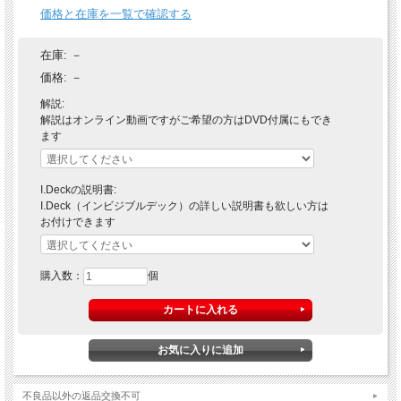
価格と在庫を一覧で確認する
在庫:
－
価格:
－
解説:
解説はオンライン動画ですがご希望の方はDVD付属にもでき
ます
I.Deckの説明書:
I.Deck（インビジブルデック）の詳しい説明書も欲しい方は
お付けできます
購入数：
個
中が透けて見えるメッシュのバッグ
に瞬時に品物が出現！
↓【
ジャンボインビジブルデック
】との組み合わせ↓
不良品以外の返品交換不可