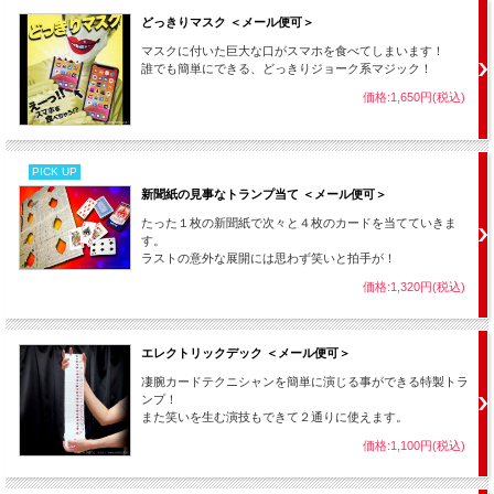
【
マジカルセンス
】のラストにジャンボコインをドバッと出現させたり、【
コイン
どっきりマスク ＜メール便可＞
バニシングスタンド
】を使って「コインを４枚手に握りバッグに入れるとジャンボ
コインに変化する！」というような演技もできます。
マスクに付いた巨大な口がスマホを食べてしまいます！
誰でも簡単にできる、どっきりジョーク系マジック！
・他にも条件を満たすものであれば何でも出現可能なので、マジック道具そのもの
価格:1,650円(税込)
を出現させてショーを始めたり、他のマジックで消えた品物が空のバッグから出て
きたり、と色々応用して使えます。
PICK UP
新聞紙の見事なトランプ当て ＜メール便可＞
セット内容：
たった１枚の新聞紙で次々と４枚のカードを当てていきま
・マルチ出現バッグ
す。
・メーカーのオンライン解説動画（オプションでDVD付にもできます）
ラストの意外な展開には思わず笑いと拍手が！
※組み合わせ演技動画の【
ジャンボインビジブルデック
】をセットにもできます。
価格:1,320円(税込)
※メーカー解説動画は「マルチ出現バッグ」と「ジャンボインビジブルデック」の
両方の解説が入った共通解説動画となっています。ただ「インビジブルデック」が
初めての方はこの動画だけでは少し分かりにくいですので、当店で普通サイズの
エレクトリックデック ＜メール便可＞
【
インビジブルデック
】にお付けしている説明書を、ご希望の場合オプションでお
付けすることもできます。
凄腕カードテクニシャンを簡単に演じる事ができる特製トラ
ンプ！
また笑いを生む演技もできて２通りに使えます。
価格:1,100円(税込)