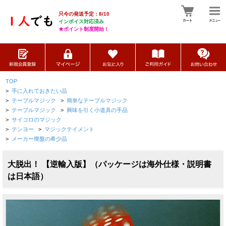
只今の発送予定：8/10
インボイス対応済み
★ポイント制度開始！
TOP
>
手に入れておきたい品
>
テーブルマジック
>
簡単なテーブルマジック
>
テーブルマジック
>
興味を引く小道具の手品
>
サイコロのマジック
>
テンヨー
>
マジックテイメント
>
メーカー廃盤の希少品
大脱出！ 【逆輸入版】（パッケージは海外仕様・説明書
は日本語）