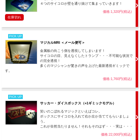
４つのサイコロが壁を通り抜けて集まっていきます！
価格:1,320円(税込)
在庫切れ
PICK UP
マジカルMRI ＜メール便可＞
金属板の向こう側を透視してしまいます！
サイコロの目、見えなくしたトランプ・・・不可能な状況で
の完全透視！
多くのマジシャンが驚きの声を上げた最新透視ギミックで
す。
価格:1,760円(税込)
PICK UP
サッカー・ダイスボックス（+1ギミックモデル）
笑いのこぼれるマジックといえばコレ。
ボックスにサイコロを入れて右か左か当ててもらいましょ
う。
SF映画のように金属板がぐにゃりと溶け、ダイスが沈み込んでいく・・・そ
これが全然当たりません！それもそのはず・・・実は・・・
んなイメージのマジックです。
価格:22,000円(税込)
貫通マジックには一瞬で貫通するものと、徐々に通り抜けるものとあります