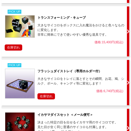
が、これは後者のタイプ。布で覆ったサイコロがゆっくりと金属板を通り抜
けていきます。
PICK UP
その様子が布から透けて見えるのがポイント。上手に演じると絶妙な溶け具
合（？）を演出できます。
トランスフォーミング・キューブ
大きなサイコロをボックスに入れ魔法をかけると色々なもの
相手が目を見開き凝視する中で、サイコロがにゅうーーーーーっと金属板に
に変化します。
めり込んでいき・・・最後にカラーン！とグラスに落ちた時の音がとても印
非常に簡単にできて使いやすい優秀な道具です。
象的。グラスは付属しませんので是非ともガラス製のものをお使い下さい。
そういった細かい演出部分によってマジックの効果はかなり変わってくるの
価格:15,400円(税込)
です。（グラス以外のものは付属します。）
在庫切れ
PICK UP
フラッシュダイストレイ（専用ホルダー付）
大きなサイコロをトレイに落とすとその瞬間、お花、鳩、シ
ルク、ボール、キャンディ等に変化します！
価格:6,740円(税込)
在庫切れ
イカサマダイスセット ＜メール便可＞
決まった特定の目を出せるイカサマ用のサイコロです。
見た目が全く同じ普通のサイコロも付属します。