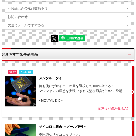
不良品以外の返品交換不可
お問い合わせ
友達にメールですすめる
関連おすすめ手品商品
NEW
PICK UP
メンタル・ダイ
何も使わずサイコロの目を透視して100％当てる！
マジシャンの理想を実現できる完璧な用具がついに登場！
- MENTAL DIE -
価格:27,500円(税込)
サイコロ大集合 ＜メール便可＞
不思議なサイコロマジック。