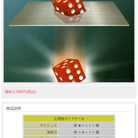
価格:5,390円(税込)
商品説明
お買物ガイドデータ
テクニック
簡
★
★★★★
難
演技力
簡
★
★
★★★
難