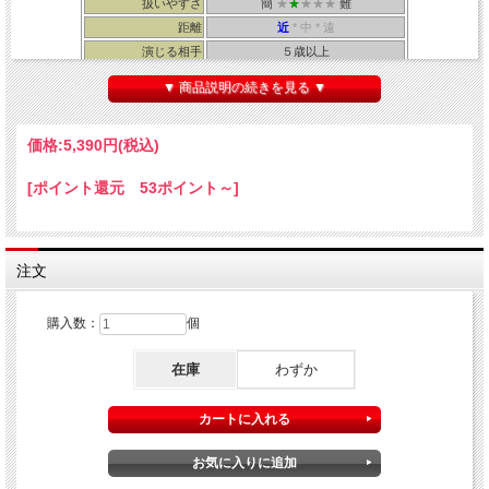
扱いやすさ
簡
★
★
★★★
難
距離
近
* 中 * 遠
演じる相手
５歳以上
所要時間
１分
▼ 商品説明の続きを見る ▼
・メーカー：Tenyo ・解説書：Tenyo
価格:
5,390円
(税込)
[ポイント還元 53ポイント～]
金属をすり抜けるサイコロ！
注文
金属板に乗せたダイスが目の前でゆっくりと通り抜けていきます！
購入数：
個
在庫
わずか