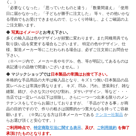
く。）
「必要なくなった」「思っていたものと違う」「数量間違え」「使用
日に届かなかった」「子どもが勝手に注文した」 等々、その他いかな
る理由でもお受けできませんので、じっくり吟味し、よくご確認の上
ご注文願います。
◆
写真はイメージ
とお考え下さい。
多くの輸入品は色やデザインが頻繁に変わります。また同種用具でも
取り扱い品を変更する場合もございます。 特定の色やデザイン、仕
様、製造メーカー等にこだわられる場合は、必ずご注文前にお問合せ
下さい。
（※ページ内で、メーカー名やモデル、色、等が明記してあるものは
表記通りの品物で間違いございません。）
◆ マジックショップでは
日本製品の常識はお捨て下さい。
本格的な手品用品の大半は輸入品となり、キズ１つ無い日本製品の品
質レベルとは常識が異なります。 キズ、凹み、汚れ、塗装剥げ、雑な
縫製、錆び、小さな欠けやひび割れ、ダサいデザイン、等など・・・
当店では一定レベル以下は排除し、さらに一つ一つ出来る限りのメン
テナンスをしてからお届けしておりますが、「手品ができる事」が商
品の目的ですので、作りの粗さは国際的かつ寛大な心を持ってご容赦
願います。 （※気になる方は日本メーカーである
テンヨー社製品
か
らお選び頂くと安心です。）
ご利用時点で、
特定商取引法に関する表示
、及び、
ご利用規約
を御了
承頂けたものとなります。