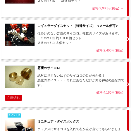
２０mm / 黒 計８個セット
価格:2,980円(税込)
～
レギュラーダイスセット［特殊サイズ］ ＜メール便可＞
仕掛けのない普通のサイコロ。複数のサイズがあります。
５mm / 白 約１００個セット
２５mm / 白 ８個セット
価格:2,400円(税込)
悪魔のサイコロ
絶対に見えないはずのサイコロの目が分かる！
悪魔のダイス・・・それはあなただけが知る神秘の品なので
す。
価格:4,180円(税込)
在庫切れ
PICK UP
ミニチュア・ダイスボックス
ボックスにサイコロを入れて右か左か当ててもらいましょ