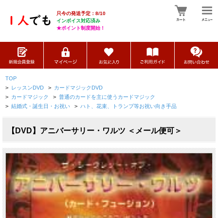
只今の発送予定：8/10
インボイス対応済み
★ポイント制度開始！
TOP
>
レッスンDVD
>
カードマジックDVD
>
カードマジック
>
普通のカードを主に使うカードマジック
>
結婚式・誕生日・お祝い
>
ハト、花束、トランプ等お祝い向き手品
【DVD】アニバーサリー・ワルツ ＜メール便可＞