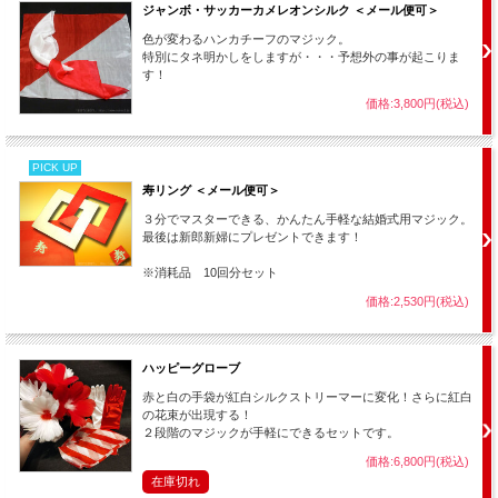
観客が選び、サインした２枚のカードが１枚にくっつくのです。
ジャンボ・サッカーカメレオンシルク ＜メール便可＞
のりで貼られているわけではなく、本当に１枚のカードになってしまうので
色が変わるハンカチーフのマジック。
す！
特別にタネ明かしをしますが・・・予想外の事が起こりま
す！
クリストファー・カーターが作り出し、ドク・イーソンが現実的な手に改案
したこのマジックは、現場で活躍する世界中のマジシャンたちのレパートリ
価格:3,800円(税込)
ーになっています。
ドク・イーソンの原案の他に、４人のマジシャンのバリエーションを解説。
【収録内容】
PICK UP
寿リング ＜メール便可＞
■アニバーサリー・ワルツ
（ドク・イーソン）
３分でマスターできる、かんたん手軽な結婚式用マジック。
２人の観客に選んでもらい、サインしたカードが背中合わせにくっつき、１
最後は新郎新婦にプレゼントできます！
枚のカードになります。
世界中に多くのフォロワーを作った傑作。
※消耗品 10回分セット
■カード・フュージョン
（J・J・サンベール）
価格:2,530円(税込)
まずカードのおもて同士をくっつけて見せ、さらに再び分裂させた後で背中
合わせにくっつけます。
ハッピーグローブ
■フラ・フュージョン
（カール・アンドリュース）
赤と白の手袋が紅白シルクストリーマーに変化！さらに紅白
１枚のサインをおもて面にさせ、もう１枚のサインを裏面にさせることでレ
の花束が出現する！
ギュラーカードで演技ができるようした、テーブル・ホッピングでも演じら
２段階のマジックが手軽にできるセットです。
れる手順。
価格:6,800円(税込)
■アニバーサリー・ワルツ
（ギャレット・トーマス）
在庫切れ