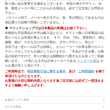
取り扱い品を変更する場合もございます。 特定の色やデザイン、仕
様、製造メーカー等にこだわられる場合は、必ずご注文前にお問合せ
下さい。
（※ページ内で、メーカー名やモデル、色、等が明記してあるものは
表記通りの品物で間違いございません。）
◆ マジックショップでは
日本製品の常識はお捨て下さい。
本格的な手品用品の大半は輸入品となり、キズ１つ無い日本製品の品
質レベルとは常識が異なります。 キズ、凹み、汚れ、塗装剥げ、雑な
縫製、錆び、小さな欠けやひび割れ、ダサいデザイン、等など・・・
当店では一定レベル以下は排除し、さらに一つ一つ出来る限りのメン
テナンスをしてからお届けしておりますが、「手品ができる事」が商
品の目的ですので、作りの粗さは国際的かつ寛大な心を持ってご容赦
願います。 （※気になる方は日本メーカーである
テンヨー社製品
か
らお選び頂くと安心です。）
ご利用時点で、
特定商取引法に関する表示
、及び、
ご利用規約
を御了
承頂けたものとなります。
お客様の大切な契約内容となります為ご注文前には必ずご一読頂きま
すよう御願い申し上げます。
お店のトップへ戻る
カートを見る