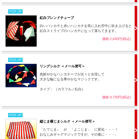
PICK UP
紅白ブレンドチューブ
白いハンカチと赤いハンカチを筒に入れ空中に吹き上げると
紅白ストライプのハンカチになって落ちてきます。
価格:2,640円(税込)
PICK UP
リングシルク ＜メール便可＞
色鮮やかなハンカチーフが次々と出現して
大きな輪になる華やかなマジックです。
タイプ： ［カラフル／紅白］
価格:4,730円(税込)
PICK UP
縦じま横じまシルク ＜メール便可＞
「たてじま」 が 「よこじま」 に変化・・・！
おなじみギャグマジックですが、その後に・・・。