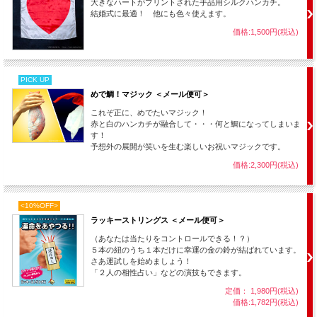
大きなハートがプリントされた手品用シルクハンカチ。
結婚式に最適！ 他にも色々使えます。
価格:1,500円(税込)
PICK UP
めで鯛！マジック ＜メール便可＞
これぞ正に、めでたいマジック！
赤と白のハンカチが融合して・・・何と鯛になってしまいま
す！
予想外の展開が笑いを生む楽しいお祝いマジックです。
価格:2,300円(税込)
<10%OFF>
ラッキーストリングス ＜メール便可＞
（あなたは当たりをコントロールできる！？）
５本の紐のうち１本だけに幸運の金の鈴が結ばれています。
さあ運試しを始めましょう！
「２人の相性占い」などの演技もできます。
定価： 1,980円(税込)
価格:1,782円(税込)