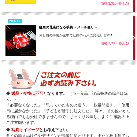
価格:2,310円(税込)
PICK UP
紅白の花束になる手袋 ＜メール便可＞
赤と白の手袋が空中で紅白の花束に変化します！
価格:3,300円(税込)
◆
返品・交換は不可
となります。
（※不良品、誤品発送の場合は除
く。）
「必要なくなった」「思っていたものと違う」「数量間違え」「使用
日に届かなかった」「子どもが勝手に注文した」 等々、その他いかな
る理由でもお受けできませんので、じっくり吟味し、よくご確認の上
ご注文願います。
◆
写真はイメージ
とお考え下さい。
多くの輸入品は色やデザインが頻繁に変わります。また同種用具でも