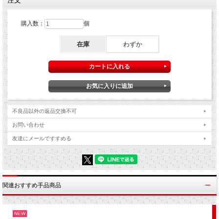
ワールド・グレイテスト・マジック・シリーズ
購入数：
個
アニバーサリー・ワルツ
（ドク・イーサン / ギャレット・トーマス他）
収録時間：６８分
在庫
わずか
※以下メーカーカタログより許可をいただき転載
最も分かりやすいマジックの解説書籍とはどういうものか？
『特定のテーマごとに、現存する最も優れた手順が集められた、すべてのマ
ジシャンが持っておくべき本』。
これがワールド・グレイテスト・マジック・シリーズにこめられたコンセプ
不良品以外の返品交換不可
トです。
お問い合わせ
シリーズの各巻が、理想の解説書籍の１つの章。
最高のマジシャンたちがそれぞれの工夫を加えて考案した、歴史に残る名作
友達にメールですすめる
をテーマごとに収録しました。
観る人のレベルに関わらず、マジックを愛する人たちに捧げられた、マジッ
クの本質を見ることができるシリーズです！
シリーズの中から今回はロマンチック・マジックの傑作、アニバーサリー・
ワルツをお届けします。
関連おすすめ手品商品
マイケル・アマーはかつて記憶に残るマジックの条件として「何かを魔法で
別のものに変え、それを観客の手元に残すこと」をあげています。
プレゼントされたものが観客の宝物になるという点で、アニバーサリー・ワ
NEW
ルツに勝るマジックは滅多にないでしょう。