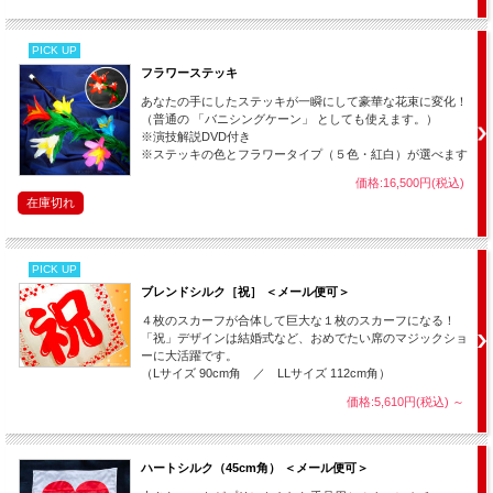
２枚のカードを重ねる直前のあらためを最大限にクリーンに示す手順を解
説。
ドク・イーソンの原案を独自のタッチで観客にとって魔法のような体験をさ
PICK UP
せるマジックに昇華させます。
フラワーステッキ
■ウェディング・テスト
（エティアン・プラディア）
あなたの手にしたステッキが一瞬にして豪華な花束に変化！
この傑作マジックに軽さと笑いを盛り込み、強烈な現象とプレゼントで締め
（普通の 「バニシングケーン」 としても使えます。）
くくります。
※演技解説DVD付き
※ステッキの色とフラワータイプ（５色・紅白）が選べます
価格:16,500円(税込)
どの手順も観客の脳裏に強烈な印象を残すものであり、現場で働くプロマジ
在庫切れ
シャンにも勧められる、実用性と強いインパクトが共存した素晴らしいマジ
ックです。
PICK UP
Anniversary Woltz by Doc Eason and more
ブレンドシルク［祝］ ＜メール便可＞
４枚のスカーフが合体して巨大な１枚のスカーフになる！
「祝」デザインは結婚式など、おめでたい席のマジックショ
ーに大活躍です。
（Lサイズ 90cm角 ／ LLサイズ 112cm角）
価格:5,610円(税込)
～
ハートシルク（45cm角） ＜メール便可＞