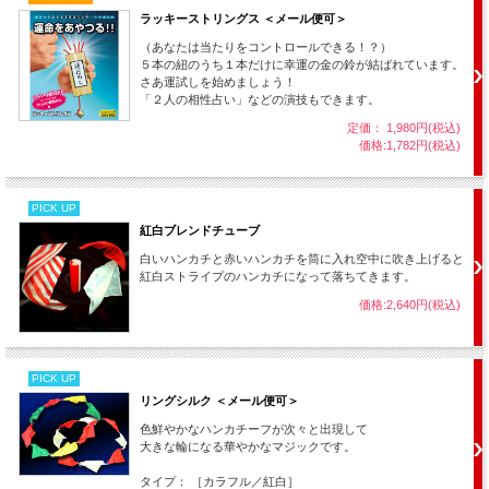
ラッキーストリングス ＜メール便可＞
（あなたは当たりをコントロールできる！？）
５本の紐のうち１本だけに幸運の金の鈴が結ばれています。
さあ運試しを始めましょう！
「２人の相性占い」などの演技もできます。
定価： 1,980円(税込)
価格:1,782円(税込)
PICK UP
紅白ブレンドチューブ
白いハンカチと赤いハンカチを筒に入れ空中に吹き上げると
紅白ストライプのハンカチになって落ちてきます。
価格:2,640円(税込)
PICK UP
リングシルク ＜メール便可＞
色鮮やかなハンカチーフが次々と出現して
大きな輪になる華やかなマジックです。
タイプ： ［カラフル／紅白］