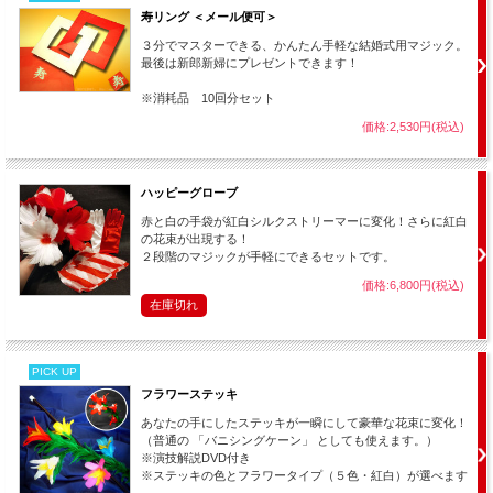
寿リング ＜メール便可＞
３分でマスターできる、かんたん手軽な結婚式用マジック。
最後は新郎新婦にプレゼントできます！
※消耗品 10回分セット
価格:2,530円(税込)
ハッピーグローブ
赤と白の手袋が紅白シルクストリーマーに変化！さらに紅白
の花束が出現する！
２段階のマジックが手軽にできるセットです。
価格:6,800円(税込)
在庫切れ
PICK UP
フラワーステッキ
あなたの手にしたステッキが一瞬にして豪華な花束に変化！
（普通の 「バニシングケーン」 としても使えます。）
※演技解説DVD付き
※ステッキの色とフラワータイプ（５色・紅白）が選べます