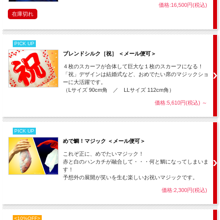
価格:16,500円(税込)
在庫切れ
PICK UP
ブレンドシルク［祝］ ＜メール便可＞
４枚のスカーフが合体して巨大な１枚のスカーフになる！
「祝」デザインは結婚式など、おめでたい席のマジックショ
ーに大活躍です。
（Lサイズ 90cm角 ／ LLサイズ 112cm角）
価格:5,610円(税込)
～
PICK UP
めで鯛！マジック ＜メール便可＞
これぞ正に、めでたいマジック！
赤と白のハンカチが融合して・・・何と鯛になってしまいま
す！
予想外の展開が笑いを生む楽しいお祝いマジックです。
価格:2,300円(税込)
<10%OFF>