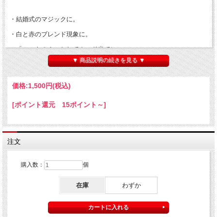
・結婚式のマジックに。
・白と赤のブレンド現象に。
・「ハートのＡ」としてカード当てに。
▼ 商品説明の続きを見る ▼
・【
フォーシングバッグ
】や【
チェンジングバッグ
】等を使って、選
んだマーク当てに。
価格:
1,500円
(税込)
・平和のメッセージ演出として。
・【
ジャンボハートスポンジ
】と組み合わせて。
[ポイント還元 15ポイント～]
・ハートシルクが次々とたくさん出現。
・「ハトを出します。」と言って出てきたのはハート。
注文
などなど、色々なアイディアでお使いください！
購入数：
個
在庫
わずか
※説明書はありません。