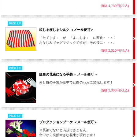
価格:4,730円(税込)
PICK UP
縦じま横じまシルク ＜メール便可＞
「たてじま」 が 「よこじま」 に変化・・・！
おなじみギャグマジックですが、その後に・・・。
価格:2,310円(税込)
PICK UP
紅白の花束になる手袋 ＜メール便可＞
赤と白の手袋が空中で紅白の花束に変化します！
価格:3,300円(税込)
PICK UP
プロダクションブーケ ＜メール便可＞
※長袖でないと演技できません。
空中から突然大きな花束が現れます！