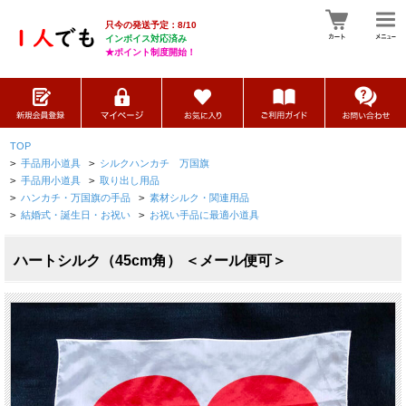
只今の発送予定：8/10
インボイス対応済み
★ポイント制度開始！
TOP
>
手品用小道具
>
シルクハンカチ 万国旗
>
手品用小道具
>
取り出し用品
>
ハンカチ・万国旗の手品
>
素材シルク・関連用品
>
結婚式・誕生日・お祝い
>
お祝い手品に最適小道具
ハートシルク（45cm角） ＜メール便可＞