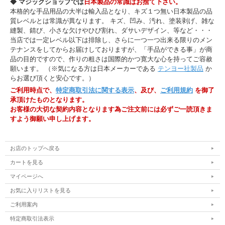
◆ マジックショップでは
日本製品の常識はお捨て下さい。
本格的な手品用品の大半は輸入品となり、キズ１つ無い日本製品の品
質レベルとは常識が異なります。 キズ、凹み、汚れ、塗装剥げ、雑な
縫製、錆び、小さな欠けやひび割れ、ダサいデザイン、等など・・・
当店では一定レベル以下は排除し、さらに一つ一つ出来る限りのメン
テナンスをしてからお届けしておりますが、「手品ができる事」が商
品の目的ですので、作りの粗さは国際的かつ寛大な心を持ってご容赦
願います。 （※気になる方は日本メーカーである
テンヨー社製品
か
らお選び頂くと安心です。）
ご利用時点で、
特定商取引法に関する表示
、及び、
ご利用規約
を御了
承頂けたものとなります。
お客様の大切な契約内容となります為ご注文前には必ずご一読頂きま
すよう御願い申し上げます。
お店のトップへ戻る
カートを見る
マイページへ
お気に入りリストを見る
ご利用案内
特定商取引法表示