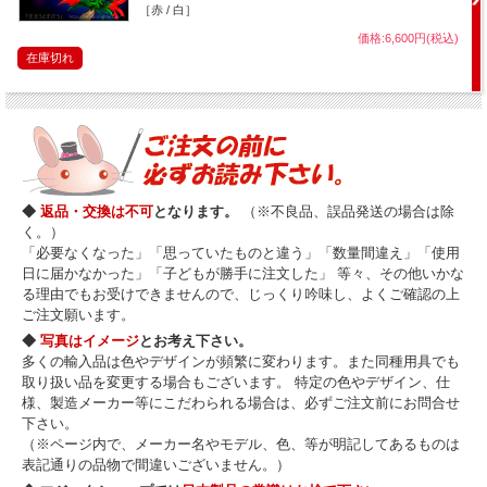
［赤 / 白］
価格:6,600円(税込)
在庫切れ
◆
返品・交換は不可
となります。
（※不良品、誤品発送の場合は除
く。）
「必要なくなった」「思っていたものと違う」「数量間違え」「使用
日に届かなかった」「子どもが勝手に注文した」 等々、その他いかな
る理由でもお受けできませんので、じっくり吟味し、よくご確認の上
ご注文願います。
◆
写真はイメージ
とお考え下さい。
多くの輸入品は色やデザインが頻繁に変わります。また同種用具でも
取り扱い品を変更する場合もございます。 特定の色やデザイン、仕
様、製造メーカー等にこだわられる場合は、必ずご注文前にお問合せ
下さい。
（※ページ内で、メーカー名やモデル、色、等が明記してあるものは
表記通りの品物で間違いございません。）