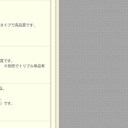
製タイプで高品質です。
品質です。
） ※別売でトリプル単品有
用）
う、
品）です。