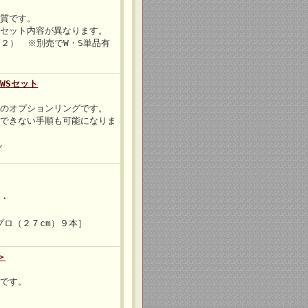
品質です。
とセット内容が異なります。
S２） ※別売でW・S単品有
WSセット
」のオプションリングです。
はできない手順も可能になりま
ル
・・
プロ（２７cm）９本］
＞
グです。