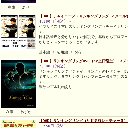
在庫 あり
【DVD】チャイニーズ・リンキングリング ＜メール
4,180円(税込)
～
小型サイズ４本組のリンキングリング（チャイナリン
す。
日本語音声と分かりやすい解説で、基礎からプロフ
かりとマスターすることができます。
基本編 / 応用編 / 外伝
【DVD】リンキングリングDVD（by上口龍生） ＜
2,500円(税込)
リンキングリング（チャイナリング）のレクチャーD
３本リングと６本リング（シンフォニータイプ）の
す。
※サンプル動画あり
在庫 わずか
【DVD】リンキングリング（油井史好レクチャー３）
1,650円(税込)