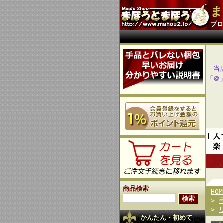
ま
プロ
当
「＠
商品検索
HOM
>
>
かんたん・初めて