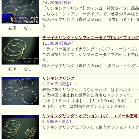
24,200円(税込)
【リンキング・リング】のテンヨー社製タイプ。高
こちらは「シンフォニータイプ」で、通常の６本組
特大パイプリング（直径２６cm） ６本組（K・T・
り
在庫 なし
チャイナリング・シンフォニータイプ用パイプリング
11,000円(税込)
「テンヨー製チャイナリング・シンフォニータイプ
この追加リングで、シンフォニータイプのセットで
す。
特大パイプリング（直径２６cm） ダブル・シング
在庫 なし
リンキングリング
2,530円(税込)
～
銀色に輝くリングが、つながったり、はずれたり・
古代中国で生まれた世界的に有名なマジックです。
［小（１０cm）４本］ ［大（２０cm）６本］ ［
※［小］［大］は別売でオプションリング有り
リンキングリング・オプション［小］ ＜メール便可
2,980円(税込)
リンキングリングにプラスして使うオプションリン