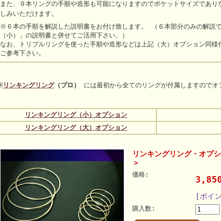
また、９本リングの手順や造形も可能になりますのでポケットサイズであり
しみいただけます。
※６本の手順を解説した説明書をお付け致します。 （６本部分のみの解説
（小）」の説明書と併せてご活用下さい。）
なお、トリプルリングを使った手順や造形などは上記（大）オプション同様付
ご参考下さい。
※
リンキングリング
（プロ）
には最初から全てのリングが付属しますのでオ
リンキングリング（小）オプション
リンキングリング（大）オプション
リンキングリング・オプシ
＞
価格:
3,8
[ポイ
購入数: