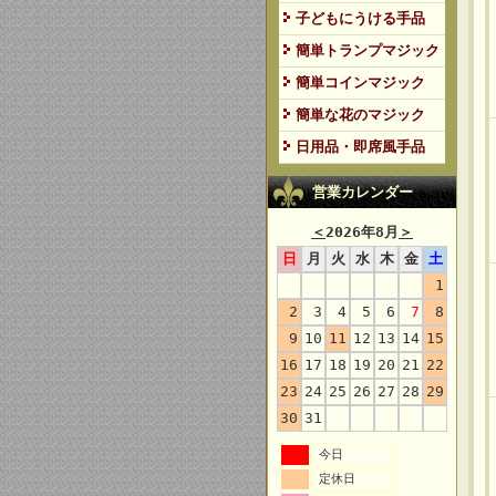
子どもにうける手品
簡単トランプマジック
簡単コインマジック
簡単な花のマジック
日用品・即席風手品
営業カレンダー
＜
2026年8月
＞
日
月
火
水
木
金
土
1
2
3
4
5
6
7
8
9
10
11
12
13
14
15
16
17
18
19
20
21
22
23
24
25
26
27
28
29
30
31
今日
定休日