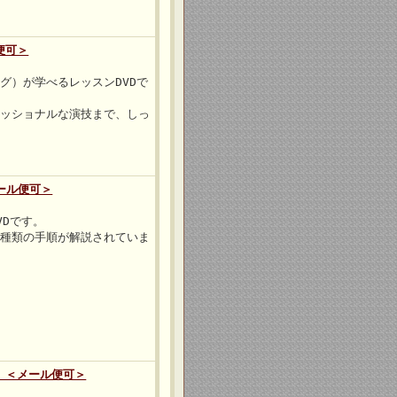
便可＞
グ）が学べるレッスンDVDで
ェッショナルな演技まで、しっ
メール便可＞
VDです。
２種類の手順が解説されていま
 ＜メール便可＞