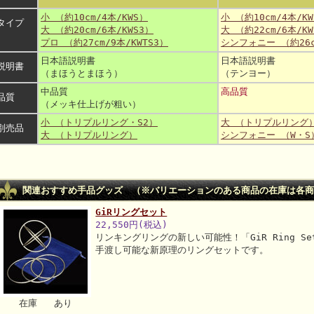
小 （約10cm/4本/KWS）
小 （約10cm/4本/K
タイプ
大 （約20cm/6本/KWS3）
大 （約22cm/6本/KW
プロ （約27cm/9本/KWTS3）
シンフォニー （約26c
日本語説明書
日本語説明書
説明書
（まほうとまほう）
（テンヨー）
中品質
高品質
品質
（メッキ仕上げが粗い）
小 （トリプルリング・S2）
大 （トリプルリング
別売品
大 （トリプルリング）
シンフォニー （W・S
関連おすすめ手品グッズ （※バリエーションのある商品の在庫は各商
GiRリングセット
22,550円(税込)
リンキングリングの新しい可能性！「GiR Ring Se
手渡し可能な新原理のリングセットです。
在庫 あり