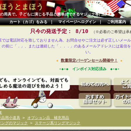
ほうとまほう
の用具で。子どもに演じる手品と簡単にできるマジック専門店
カート（カゴ）をみる
｜
マイページへログイン
｜
ご利用案内
只今の発送予定： 8/10
（※必着のご希望は承
店では電話対応を致しておりません為、お問合せやご注文は必ず正しいメール
」の前に「．」、または連続した「．．．」のあるメールアドレスには返信を
い。
★
数量限定バーゲンセール開催中！
★
-◆-◆ インボイス対応済み ◆-◆-
E
手品用小道具
>
オプション品 補充用品
リングのマジック
>
ステージ系リングマジック