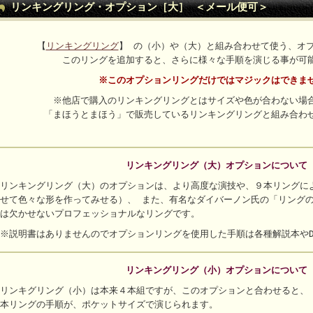
リンキングリング・オプション［大］ ＜メール便可＞
【
リンキングリング
】 の（小）や（大）と組み合わせて使う、オ
このリングを追加すると、さらに様々な手順を演じる事が可
※このオプションリングだけではマジックはできま
※他店で購入のリンキングリングとはサイズや色が合わない場
「まほうとまほう」で販売しているリンキングリングと組み合わ
リンキングリング（大）オプションについて
リンキングリング（大）のオプションは、より高度な演技や、９本リングに
せて色々な形を作ってみせる）、 また、有名なダイバーノン氏の「リング
は欠かせないプロフェッショナルなリングです。
※説明書はありませんのでオプションリングを使用した手順は各種解説本やD
リンキングリング（小）オプションについて
リンキグリング（小）は本来４本組ですが、このオプションと合わせると、
本リングの手順が、ポケットサイズで演じられます。