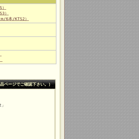
WS）
S3）
m/6本/KTS2）
）
）
品ページでご確認下さい。）
t」