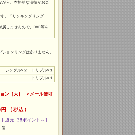
ながら、本格的な演技がお楽
です。「リンキングリング
属しませんので、DVD等を
プションリングはありません。
シングル×２ トリプル×１
トリプル×１
ョン［大］ ＜メール便可
50円
(税込)
ント還元 38ポイント～]
個