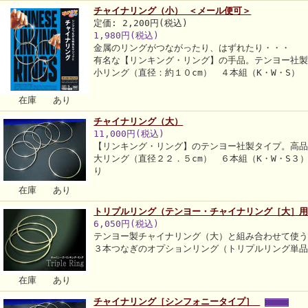
チャイナリング（小） ＜メール便可＞
定価: 2,200円(税込)
1,980円(税込)
金属のリングがつながったり、はずれたり・・・
有名な【リンキング・リング】の手品。テンヨー社
小リング（直径：約１０cm） ４本組（K・W・S）
在庫 あり
チャイナリング（大）
11,000円(税込)
【リンキング・リング】のテンヨー社製タイプ。高
大リング（直径２２．５cm） ６本組（K・W・S３
り
在庫 あり
トリプルリング（テンヨー・チャイナリング［大］
6,050円(税込)
テンヨー製チャイナリング（大）と組み合わせて使
３本つなぎのオプションリング（トリプルリング単
在庫 あり
チャイナリング［シンフォニータイプ］