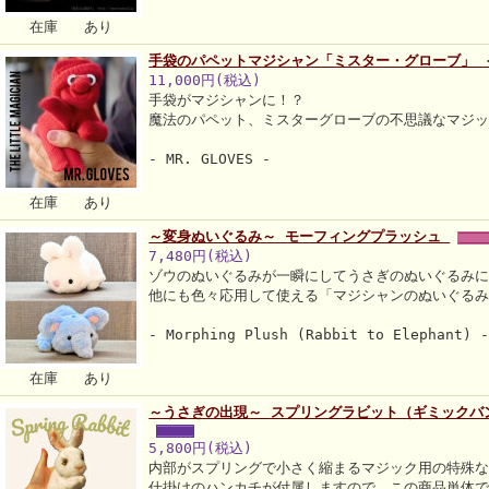
在庫 あり
手袋のパペットマジシャン「ミスター・グローブ」
11,000円(税込)
手袋がマジシャンに！？
魔法のパペット、ミスターグローブの不思議なマジ
- MR. GLOVES -
在庫 あり
～変身ぬいぐるみ～ モーフィングプラッシュ
7,480円(税込)
ゾウのぬいぐるみが一瞬にしてうさぎのぬいぐるみ
他にも色々応用して使える「マジシャンのぬいぐる
- Morphing Plush (Rabbit to Elephant) 
在庫 あり
～うさぎの出現～ スプリングラビット（ギミック
5,800円(税込)
内部がスプリングで小さく縮まるマジック用の特殊
仕掛けのハンカチが付属しますので、この商品単体