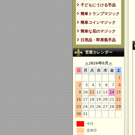
子どもにうける手品
簡単トランプマジック
簡単コインマジック
簡単な花のマジック
日用品・即席風手品
営業カレンダー
＜
2026年8月
＞
日
月
火
水
木
金
土
1
2
3
4
5
6
7
8
9
10
11
12
13
14
15
16
17
18
19
20
21
22
23
24
25
26
27
28
29
30
31
今日
定休日