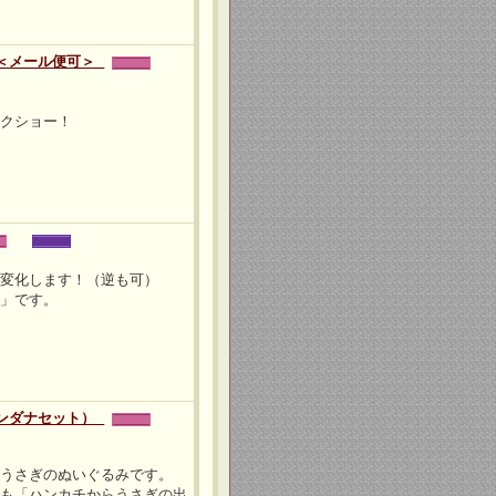
 ＜メール便可＞
ックショー！
に変化します！（逆も可）
み」です。
-
バンダナセット）
なうさぎのぬいぐるみです。
でも「ハンカチからうさぎの出