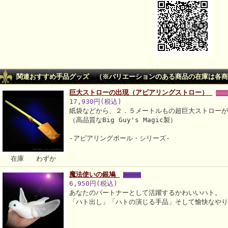
関連おすすめ手品グッズ （※バリエーションのある商品の在庫は各商
巨大ストローの出現（アピアリングストロー）
17,930円(税込)
紙袋などから、２．５メートルもの超巨大ストロー
（高品質なBig Guy's Magic製）
-アピアリングポール・シリーズ-
在庫 わずか
魔法使いの銀鳩
6,950円(税込)
あなたのパートナーとして活躍するかわいいハト。
「ハト出し」「ハトの演じる手品」そして愉快なや