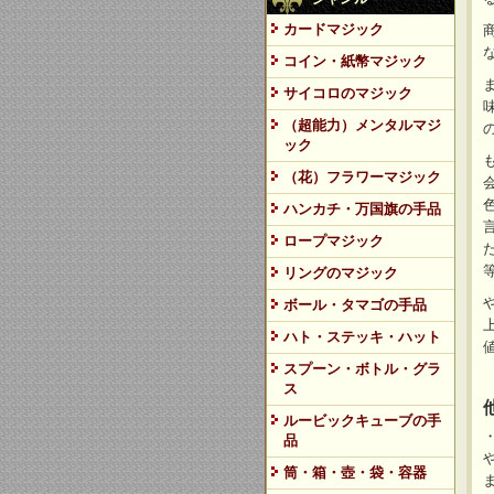
カードマジック
コイン・紙幣マジック
サイコロのマジック
（超能力）メンタルマジ
ック
（花）フラワーマジック
ハンカチ・万国旗の手品
ロープマジック
リングのマジック
ボール・タマゴの手品
ハト・ステッキ・ハット
スプーン・ボトル・グラ
ス
ルービックキューブの手
品
筒・箱・壺・袋・容器