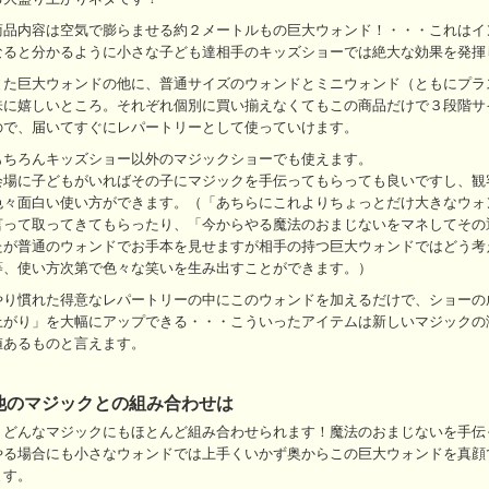
商品内容は空気で膨らませる約２メートルもの巨大ウォンド！・・・これはイ
なると分かるように小さな子ども達相手のキッズショーでは絶大な効果を発揮
また巨大ウォンドの他に、普通サイズのウォンドとミニウォンド（ともにプラ
味に嬉しいところ。それぞれ個別に買い揃えなくてもこの商品だけで３段階サ
ので、届いてすぐにレパートリーとして使っていけます。
もちろんキッズショー以外のマジックショーでも使えます。
会場に子どもがいればその子にマジックを手伝ってもらっても良いですし、観
色々面白い使い方ができます。（「あちらにこれよりちょっとだけ大きなウォ
言って取ってきてもらったり、「今からやる魔法のおまじないをマネしてその
たが普通のウォンドでお手本を見せますが相手の持つ巨大ウォンドではどう考
等、使い方次第で色々な笑いを生み出すことができます。）
やり慣れた得意なレパートリーの中にこのウォンドを加えるだけで、ショーの
上がり」を大幅にアップできる・・・こういったアイテムは新しいマジックの
値あるものと言えます。
他のマジックとの組み合わせは
・どんなマジックにもほとんど組み合わせられます！魔法のおまじないを手伝
やる場合にも小さなウォンドでは上手くいかず奥からこの巨大ウォンドを真顔
ます。