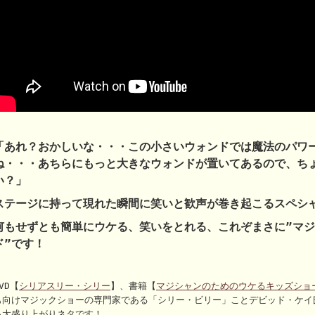
「あれ？おかしいな・・・この小さいウォンドでは魔法のパワ
ね・・・あちらにもっと大きなウォンドが置いてあるので、ち
い？」
ステージに持って現れた瞬間に笑いと歓声が巻き起こるスペシ
何もせずとも簡単にウケる、笑いをとれる、これぞまさに”マ
ド”です！
VD【
シリアスリー・シリー
】、書籍【
マジシャンのためのウケるキッズショ
も向けマジックショーの専門家である「シリー・ビリー」ことデビッド・ケイ
る大盛り上がりネタです！