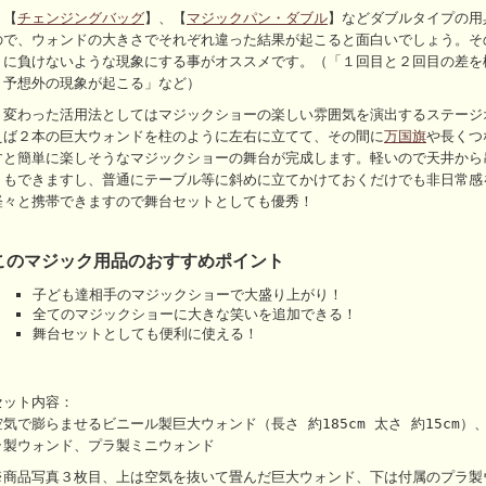
・【
チェンジングバッグ
】、【
マジックパン・ダブル
】などダブルタイプの用
ので、ウォンドの大きさでそれぞれ違った結果が起こると面白いでしょう。そ
トに負けないような現象にする事がオススメです。（「１回目と２回目の差を
く予想外の現象が起こる」など）
・変わった活用法としてはマジックショーの楽しい雰囲気を演出するステージ
えば２本の巨大ウォンドを柱のように左右に立てて、その間に
万国旗
や長くつ
すと簡単に楽しそうなマジックショーの舞台が完成します。軽いので天井から
りもできますし、普通にテーブル等に斜めに立てかけておくだけでも非日常感
軽々と携帯できますので舞台セットとしても優秀！
このマジック用品のおすすめポイント
子ども達相手のマジックショーで大盛り上がり！
全てのマジックショーに大きな笑いを追加できる！
舞台セットとしても便利に使える！
セット内容：
空気で膨らませるビニール製巨大ウォンド（長さ 約185cm 太さ 約15cm
ラ製ウォンド、プラ製ミニウォンド
※商品写真３枚目、上は空気を抜いて畳んだ巨大ウォンド、下は付属のプラ製