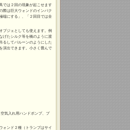
具では２回の現象が起こせます
の際は巨大ウォンドのインパク
極端にする」、「２回目では全
オブジェとしても使えます。例
なげたシルク等を橋のように渡
吊るしてバルーンのようにした
を演出できます。小さく畳んで
）、空気入れ用ハンドポンプ、プ
ウォンド２種（トランプはサイ