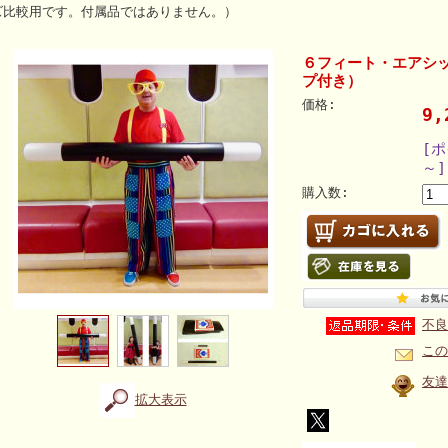
ズ比較用です。付属品ではありません。）
６フィート・エアシ
プ付き）
価格:
9
[
～]
購入数:
不良
この
友達
拡大表示