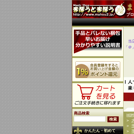
ま
プロ
当
「＠
商品検索
HOM
>
>
かんたん・初めて
>