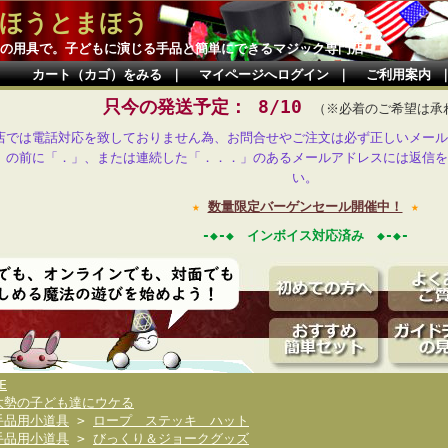
ほうとまほう
の用具で。子どもに演じる手品と簡単にできるマジック専門店
カート（カゴ）をみる
｜
マイページへログイン
｜
ご利用案内
只今の発送予定： 8/10
（※必着のご希望は承
店では電話対応を致しておりません為、お問合せやご注文は必ず正しいメール
」の前に「．」、または連続した「．．．」のあるメールアドレスには返信を
い。
★
数量限定バーゲンセール開催中！
★
-◆-◆ インボイス対応済み ◆-◆-
E
大勢の子ども達にウケる
手品用小道具
>
ロープ ステッキ ハット
手品用小道具
>
びっくり＆ジョークグッズ