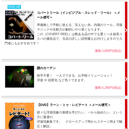
ですので小学校の教室など、最前列との距離が近い場合は、１０～１５秒く
PICK UP
らいの軽い演技（しかも不意打ちが良い。）にして、タネがばれないように
コバートリール（インビジブル・スレッド・リール） ＜メ
してお使い下さい。
ール便可＞
そうすると、何度も使えます。（＾＾）
準備無しで手軽に使える「見えない糸」内蔵のリール。浮揚
また、幼稚園、保育所などでは、じゃんじゃん使う事ができます。
マジックや念動力が劇的にやり易くなります。
オーバーアクションでピエロのように演じたり、あなたのキャラクター性を
この［COVERT REEL］は数ある品の中でも驚くべき超高コ
生かした面白いハンカチパフォーマンスで、子ども達を大いに楽しませてあ
スパの優良品で、当店の詳しい説明書もお付けしますので入
げてください！（＾o＾）
門者にもおすすめです！
最後に、ポイントを１つ。
価格:2,800円(税込)
手軽なアドリブ演技も良いですが、きちんとしたショーでは演技の手順（パ
ターン）を自分なりに作るようにして下さい。
謎のカーテン
例えば
助手不要！ 一人でできる、お手軽イリュージョン！
【１】手の平のハンカチが突然、鐘の音（もちろんＢＧＭ）とともに動き出
浮遊 や 顔変化 など色々できます。
す。
価格:5,280円(税込)
【２】ハンカチは空中へ逃げようとし、それをあなたは捕まえて降ろす。
【３】ハンカチは暴れ出し、あなたの手から逃げようとする。
【４】空中を飛び回るハンカチ。それを捕まえようとするあなた。
【５】再び鐘の音がして、ハンカチはゆっくりと動きを止めて静かにな
【DVD】ラーン・トゥ・レビテート ＜メール便可＞
る・・・
様々な浮遊現象の基礎を学びたい、一から始めたい、という
といった感じです。
方に最適の
浮遊現象集です。 クロースアップ用からステージ用まで幅
「なぜ鐘の音でハンカチに魂が宿ったのか？」などストーリーをつける事も
広く解説。
できます。（こうなってくると本格的なマジックの演技となってきます