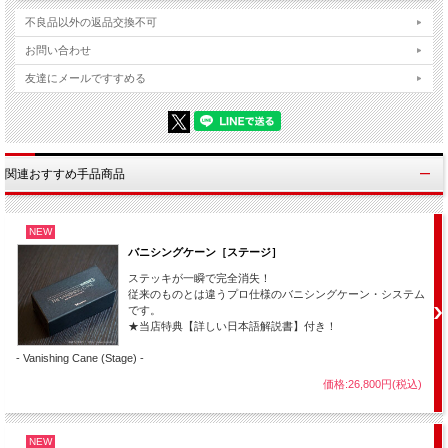
不良品以外の返品交換不可
お問い合わせ
ハンカチは突然、奇妙に動き出します！
友達にメールですすめる
・・・まるで魂が宿ったかのよう！
関連おすすめ手品商品
NEW
バニシングケーン［ステージ］
ステッキが一瞬で完全消失！
従来のものとは違うプロ仕様のバニシングケーン・システム
です。
★当店特典【詳しい日本語解説書】付き！
- Vanishing Cane (Stage) -
価格:26,800円(税込)
空中へふわふわ逃げて行こうとします・・・！
しっかりと捕まえておかないと・・・！
NEW