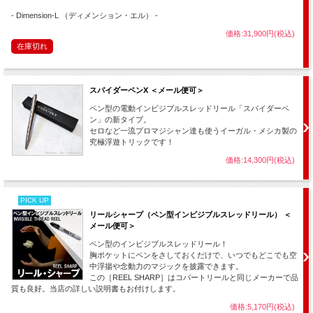
- Dimension-L （ディメンション・エル） -
価格:31,900円(税込)
在庫切れ
スパイダーペンX ＜メール便可＞
ペン型の電動インビジブルスレッドリール「スパイダーペ
ン」の新タイプ。
セロなど一流プロマジシャン達も使うイーガル・メシカ製の
究極浮遊トリックです！
このマジックの面白さは画像や文章では全然伝えきれず、そこが残念でなり
ません。
価格:14,300円(税込)
（たとえ動画でもその真の魅力は伝わらないのではないかと思います。）
このハンカチの動きを実際に目の前で見ると、「不思議」だと感じる前に誰
もがまず
PICK UP
リールシャープ（ペン型インビジブルスレッドリール） ＜
「わっ！？・・・面白！！」
メール便可＞
・・と、感じる事でしょう。（＾＾）
ペン型のインビジブルスレッドリール！
面白いのです。 とにかく動きが奇妙で面白い！
胸ポケットにペンをさしておくだけで、いつでもどこでも空
中浮揚や念動力のマジックを披露できます。
このマジックの演技はその面白さが「命」です。
この［REEL SHARP］はコバートリールと同じメーカーで品
質も良好。当店の詳しい説明書もお付けします。
ハンカチのアクロバティックショーとでも言いましょうか、この演技のトリ
ックはタネだけを推測しようとすれば、もちろんいくつかは思いつくかもし
価格:5,170円(税込)