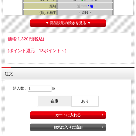
距離
近 * 中
* 遠
演じる相手
１歳以上
所要時間
２０秒～１分
▼ 商品説明の続きを見る ▼
・メーカー/Tenyo ・解説書/Tenyo
価格:
1,320円
(税込)
[ポイント還元 13ポイント～]
真赤なハンカチーフがあなたの手の上で
踊り出す・・・！
注文
購入数：
個
在庫
あり