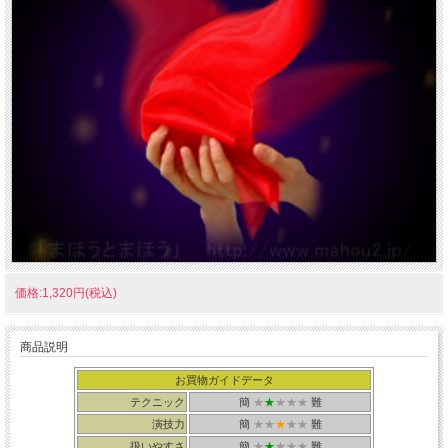
価格:1,320円(税込)
商品説明
お買物ガイドデータ
テクニック
簡
★
★
★★★
難
演技力
簡
★★
★
★★
難
扱いやすさ
簡
★
★
★★★
難