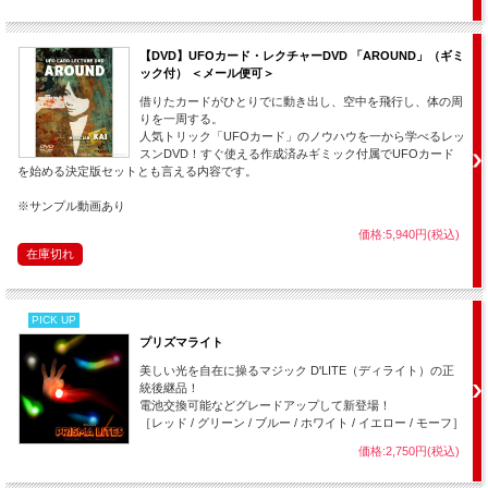
れません。
それは当たっているかもしれないし、違うかもしれない・・・ですが、そん
な事はこの際どうでも良いのです。
【DVD】UFOカード・レクチャーDVD 「AROUND」（ギミ
見ている人のほとんどが、「タネがあれか、これか」・・・等とは考えませ
ック付） ＜メール便可＞
ん。
借りたカードがひとりでに動き出し、空中を飛行し、体の周
少なくとも演技中は、そんな事よりもハンカチの動きを目で追う事に夢中に
りを一周する。
なります。
人気トリック「UFOカード」のノウハウを一から学べるレッ
それほど、このマジックの演技は人の目を引き付けます。
スンDVD！すぐ使える作成済みギミック付属でUFOカード
を始める決定版セットとも言える内容です。
もし、あなたがマジックショーをするならば・・・オープニング前の軽いパ
フォーマンスに、これほど適したものも少ないでしょう。
※サンプル動画あり
慣れると本当に手軽にでき、何も言わずとも、あっという間に会場全ての人
価格:5,940円(税込)
の注目を一瞬にして集める事ができます。
在庫切れ
そしてそれは同時に、あなたのマジックショーの開始を意味し、すでに観客
はあなたの世界の中に居るのです。
さて、ここで「まほうとまほう」らしく、これを子どもの施設におきかえて
PICK UP
考えてみましょう。
プリズマライト
もうお解かりですね。（＾＾）
美しい光を自在に操るマジック D'LITE（ディライト）の正
そう。あっという間に子ども達の注目を集める事ができる・・・！
統後継品！
これこそ、まさに ”魔法”！（いや本当に、「そんな魔法が欲しい！」という
電池交換可能などグレードアップして新登場！
声が聞こえてきそうです。（＾＾；））
［レッド / グリーン / ブルー / ホワイト / イエロー / モーフ］
一応、このマジックはパーティーマジックとステージマジックの間くらいの
価格:2,750円(税込)
位置づけなので、マジックとして完璧に演じるには、少し距離があった方が
良いです。