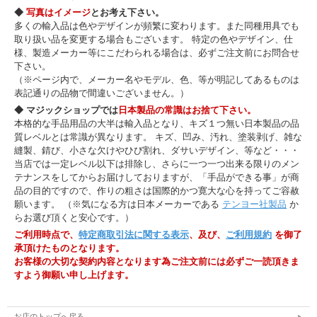
◆
写真はイメージ
とお考え下さい。
多くの輸入品は色やデザインが頻繁に変わります。また同種用具でも
取り扱い品を変更する場合もございます。 特定の色やデザイン、仕
様、製造メーカー等にこだわられる場合は、必ずご注文前にお問合せ
下さい。
（※ページ内で、メーカー名やモデル、色、等が明記してあるものは
表記通りの品物で間違いございません。）
◆ マジックショップでは
日本製品の常識はお捨て下さい。
本格的な手品用品の大半は輸入品となり、キズ１つ無い日本製品の品
質レベルとは常識が異なります。 キズ、凹み、汚れ、塗装剥げ、雑な
縫製、錆び、小さな欠けやひび割れ、ダサいデザイン、等など・・・
当店では一定レベル以下は排除し、さらに一つ一つ出来る限りのメン
テナンスをしてからお届けしておりますが、「手品ができる事」が商
品の目的ですので、作りの粗さは国際的かつ寛大な心を持ってご容赦
願います。 （※気になる方は日本メーカーである
テンヨー社製品
か
らお選び頂くと安心です。）
ご利用時点で、
特定商取引法に関する表示
、及び、
ご利用規約
を御了
承頂けたものとなります。
お客様の大切な契約内容となります為ご注文前には必ずご一読頂きま
すよう御願い申し上げます。
お店のトップへ戻る