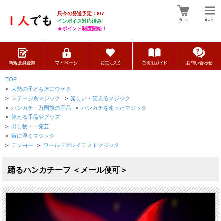
只今の発送予定：8/7
インボイス対応済み
★ポイント制度開始！
TOP
>
大勢の子ども達にウケる
>
ステージ系マジック
>
楽しい・笑えるマジック
>
ハンカチ・万国旗の手品
>
ハンカチを使ったマジック
>
笑える手品やグッズ
>
出し物・一発芸
>
宙に浮くマジック
>
テンヨー
>
ワールドグレイテストマジック
踊るハンカチーフ ＜メール便可＞