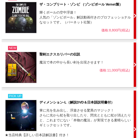
ザ・コンプリート・ゾンビ （ゾンビボール Vernet製）
輝くボールの空中浮遊！
人気の「ゾンビボール」解説動画付きのプロフェッショナル
なセットです。（バーネット社製）
価格:8,800円(税込)
NEW
聖剣エクスカリバーの伝説
魔法で本の中から長い剣を出現させます！
価格:11,000円(税込)
ついには、
あなたの手を離れて
空中を飛び回ります・・・！
PICK UP
ディメンション-L（解説DVD＆日本語説明書付）
掌に光を生み出し、浮遊させる驚異のマジック！
さらに光から杖を取り出したり、閃光とともに杖が消えたり
と、これまでにない「本物の魔法」が実現できる素晴らしい
ギミックセットです。
★当店特典【詳しい日本語解説書】付き！