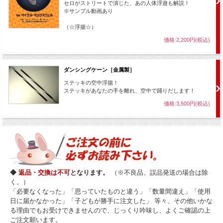
セロがストリートで演じた、あの人体浮遊も解説！
ね。）
※サンプル動画あり
さあ、あなたもまずは鏡で自分の演技を見ながら
「何て面白いんだ。」・・・と遊んでみるところから始めましょう！（＾o
（☆浮揚☆）
＾）
価格:2,200円(税込)
ダンシングケーン［金属製］
Q
演技前の準備に、どれくらい時間がかかりますか？
ステッキの空中浮揚！
ステッキがあなたの手を離れ、空中で踊りだします！
実は全くと言ってよいほど準備は不要です。
事前にセット済みのハンカチを取り出せば即、演技可能です。
価格:3,500円(税込)
（事前のセットも数秒で終わります。）
A
また、会場にも何も仕掛けを施す必要はありませんので実に手軽です
よ。
◆
返品・交換は不可
となります。
（※不良品、誤品発送の場合は除
く。）
「必要なくなった」「思っていたものと違う」「数量間違え」「使用
日に届かなかった」「子どもが勝手に注文した」 等々、その他いかな
る理由でもお受けできませんので、じっくり吟味し、よくご確認の上
ご注文願います。