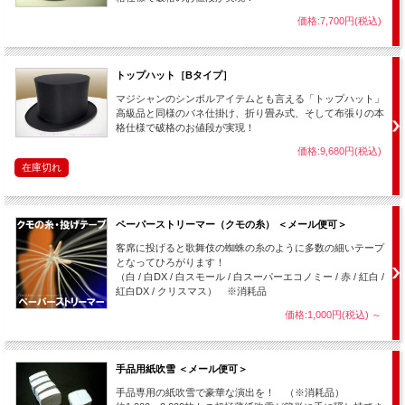
た曲になっています。最初は怖い曲調で始まります。最後、クライマックス前にキ
メの音があります。最後、盛り上がりの部分で曲調がガラッと変わり、クライマッ
価格:7,700円(税込)
クスまで行きます。
０８.
Starry night
（1：59）
１６.
（10：12）
トップハット［Bタイプ］
マジックショーの他、一緒にバルーングリーティング等をされる方も多いです。
バルーングリーティング時の音楽をと言う事で1曲作って貰いました。ロングバー
マジシャンのシンボルアイテムとも言える「トップハット」
ジョンの方は、マジックショー中のおしゃべりマジック用ＢＧＭにも使える様、曲
高級品と同様のバネ仕掛け、折り畳み式、そして布張りの本
の音量をこの曲だけ下げてあります。約10分程の長めの曲にしてあります。
格仕様で破格のお値段が実現！
価格:9,680円(税込)
在庫切れ
【商品内容】 音楽CD （収録時間：約54分）
ペーパーストリーマー（クモの糸） ＜メール便可＞
客席に投げると歌舞伎の蜘蛛の糸のように多数の細いテープ
となってひろがります！
（白 / 白DX / 白スモール / 白スーパーエコノミー / 赤 / 紅白 /
紅白DX / クリスマス） ※消耗品
価格:1,000円(税込)
～
手品用紙吹雪 ＜メール便可＞
手品専用の紙吹雪で豪華な演出を！ （※消耗品）