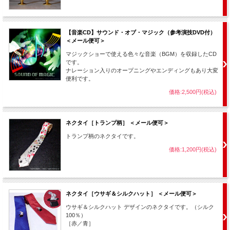
【音楽CD】サウンド・オブ・マジック（参考演技DVD付）
＜メール便可＞
マジックショーで使える色々な音楽（BGM）を収録したCD
↑ 試聴できます ↑
です。
ナレーション入りのオープニングやエンディングもあり大変
便利です。
～ 以下メーカー紹介文より ～
価格:2,500円(税込)
● 全8曲の音楽を「ショートバージョン」「ロングバージョン」の2パターン収録。
● マジックで途中途中、キメが出来る様、間を取っていたり、キメの音が入ってい
ます。
ネクタイ［トランプ柄］ ＜メール便可＞
● 全ての曲がフェードアウトではなくしっかり終わります。
● テンポの良い曲が多めのＣＤです。
トランプ柄のネクタイです。
● いろいろなジャンル、雰囲気の曲を収録しました。
● 著作権フリー音楽CDです。
価格:1,200円(税込)
---
vol.１
CD収録曲 ---
０1.
Passion of beat
（2：32）
０９.
（4：05）
ネクタイ［ウサギ＆シルクハット］ ＜メール便可＞
テンポも良く、途中途中でキメ易い音楽になっています。最近、葉加瀬太郎の
ウサギ＆シルクハット デザインのネクタイです。（シルク
「情熱大陸」を使うマジシャンが増えましたが、それに似た音楽となっておりま
100％）
す。
［赤／青］