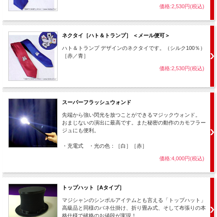
価格:2,530円(税込)
０２.
Candy Kiss
（1：45）
１０.
（3：11）
クセのある、テンポの良い耳に残る音楽です。ドリームバック等のプロダクショ
ン系を演じても良いかもしれません。
ネクタイ［ハト＆トランプ］ ＜メール便可＞
０３.
Take off
（1：33）
１１.
（2：34）
ハト＆トランプ デザインのネクタイです。（シルク100％）
ちょっと、間の小ネタ等を演じるのに良い音楽と思います。
［赤／青］
価格:2,530円(税込)
０４.
ピアノマジック幻想曲
（0：56）
１２.
（2：32）
テンポの良い曲です。ピアノを使ったリズム音楽です。途中途中に間があります
ので、間に合わせてポーズやキメを演技に入れて頂くと曲に合わせてる感が出ま
す。
スーパーフラッシュウォンド
０５.
手品
（1：55）
１３.
（3：26）
先端から強い閃光を放つことができるマジックウォンド。
おまじないの演出に最高です。また秘密の動作のカモフラー
昭和の手品をイメージした音楽です。リズムが程好いので、ショーの雰囲気を変
ジュにも便利。
えるのに適した音楽と思います。敢えて普段しない様なマジックをこのミュージッ
クで演じると、マジシャン側の気分も変わって良いと思います。
・充電式 ・光の色：［白］［赤］
０６.
和風ミュージック 弦
（3：13）
１４.
（4：46）
価格:4,000円(税込)
和風のテンポの良い曲になります。和傘や和物を演じるのに良い音楽です。最後
のクライマックス前に、クライマックスを引き立てる為の不安を煽るような音が入
っています。
トップハット［Aタイプ］
０７.
Fear Illusion music
（3：16）
１５.
（4：13）
マジシャンのシンボルアイテムとも言える「トップハット」
高級品と同様のバネ仕掛け、折り畳み式、そして布張りの本
イリュージョンを演じる様の音楽になります。刺し物系のイリュージョンに向い
格仕様で破格のお値段が実現！