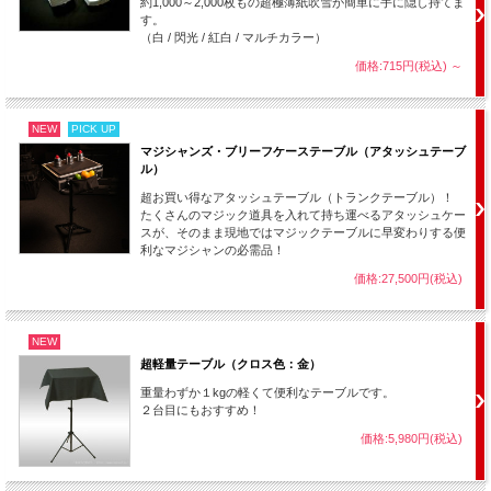
約1,000～2,000枚もの超極薄紙吹雪が簡単に手に隠し持てま
す。
（白 / 閃光 / 紅白 / マルチカラー）
価格:715円(税込)
～
vol.２
NEW
PICK UP
マジシャンズ・ブリーフケーステーブル（アタッシュテーブ
ル）
超お買い得なアタッシュテーブル（トランクテーブル）！
たくさんのマジック道具を入れて持ち運べるアタッシュケー
スが、そのまま現地ではマジックテーブルに早変わりする便
利なマジシャンの必需品！
価格:27,500円(税込)
NEW
↑ 試聴できます ↑
超軽量テーブル（クロス色：金）
重量わずか１kgの軽くて便利なテーブルです。
２台目にもおすすめ！
～ 以下メーカー紹介文より ～
価格:5,980円(税込)
大好評御礼！ マジシャン用のミュージックCD第2弾です！ 2カ月前に第1弾CDを発
売させて頂きましたが、大好評を頂きましたので早速第2弾CDを製作させて頂きま
した。