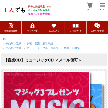
只今の発送予定：8/6
インボイス対応済み
★ポイント制度開始！
TOP
>
手品用小道具
>
衣装 音楽 演出用品
>
手品用小道具
>
マット テーブル ホルダー サポート用品
【音楽CD】ミュージックCD ＜メール便可＞