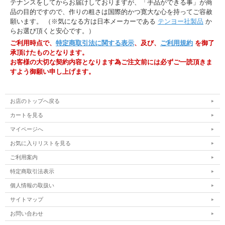
テナンスをしてからお届けしておりますが、「手品ができる事」が商
す。プロマジシャンから、コンテスタントやアマチュアマジシャンまで、幅広く使
品の目的ですので、作りの粗さは国際的かつ寛大な心を持ってご容赦
い易い曲です。
願います。 （※気になる方は日本メーカーである
テンヨー社製品
か
０2. Bird act song
（3：23）
１０.
（4：37）
らお選び頂くと安心です。）
バードアクトやプロダクションマジックを演じるのによく使われているマジシャ
ご利用時点で、
特定商取引法に関する表示
、及び、
ご利用規約
を御了
ン愛用の曲を参考に新しく作った、著作権フリー音楽です。曲も盛り上がる様に出
承頂けたものとなります。
来ていますので、パフォーマンスし易い曲です。
お客様の大切な契約内容となります為ご注文前には必ずご一読頂きま
すよう御願い申し上げます。
０3. Small magic song
（1：38）
１１.
（2：54）
この曲は、細かいマジックを次々と演じ易い様に作られた曲です。テンポ良く、
最後は盛り上がって終わります。
お店のトップへ戻る
０4. Wedding magic song
（3：06）
１２.
（4：36）
カートを見る
結婚披露宴＋ディズニーをイメージして作った曲です。結婚式でマジックを演じ
マイページへ
る場合、プロでなくても曲の申請が必要になりました。また、カメラやビデオが入
る場合は、更に別の申請（エンドロールなどでマジックの映像が使われる場合）が
お気に入りリストを見る
必要と、超面倒になりました。その点このCDは著作権フリーなので、申請の必要
もなく、新郎・新婦様にご負担をかけません。
ご利用案内
０5. ラテン系ゆったりとした情熱曲
（1：31）
１３.
（2：57）
特定商取引法表示
耳に残るリズムとメロディーの曲です。ゆったりとした情熱的な曲となっており
個人情報の取扱い
ます。ゆったりと演じるマジックや、情熱的なマジックに向いていると思います。
サイトマップ
０6. 和妻用音楽
（2：45）
１４.
（5：04）
お問い合わせ
他で無かった、ご要望の多かった曲です。胡蝶の舞や、古典的な日本の手品を演