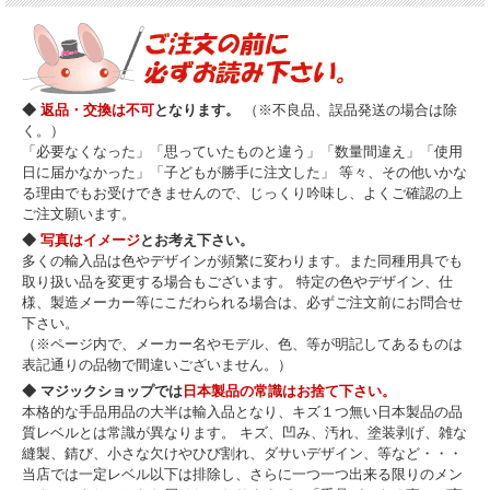
今回のCDには、
● お客様からのご要望の多い、和妻用の音楽
● 前作でも高評価だった、テンポの良い和風ミュージック
● 昨今、著作権問題で大変なウェディング用のマジック音源
● マニュピレーションや小ネタを次々に演じ易いテンポの良い音楽
◆
返品・交換は不可
となります。
（※不良品、誤品発送の場合は除
● プロマジシャンが実際によく使っている音楽を参考に作った新曲
く。）
「必要なくなった」「思っていたものと違う」「数量間違え」「使用
・・・などなど。 他に無いマジシャン用の音楽や、使い勝手の良い音楽を収録！
日に届かなかった」「子どもが勝手に注文した」 等々、その他いかな
● 全8曲の音楽を「ショートバージョン」「ロングバージョン」の2パターン収録。
る理由でもお受けできませんので、じっくり吟味し、よくご確認の上
● マジックで途中途中、キメが出来る様、間を取っていたり、キメの音が入ってい
ご注文願います。
ます。
◆
写真はイメージ
とお考え下さい。
● 全ての曲がフェードアウトではなくしっかり終わります。
● テンポの良い曲が多めのＣＤです。
多くの輸入品は色やデザインが頻繁に変わります。また同種用具でも
● 著作権フリー音楽CDです。
取り扱い品を変更する場合もございます。 特定の色やデザイン、仕
● マジックを演じる上で助けになる様、曲の途中途中に効果音が入っています。そ
様、製造メーカー等にこだわられる場合は、必ずご注文前にお問合せ
れを参考に演じて頂くと、曲の終わりや、キメまでの時間を感じながらマジックが
下さい。
演じられます。曲ピタで演じたい方は、演じ易い曲の作りになっています。
（※ページ内で、メーカー名やモデル、色、等が明記してあるものは
表記通りの品物で間違いございません。）
---
vol.２
CD収録曲 ---
◆ マジックショップでは
日本製品の常識はお捨て下さい。
本格的な手品用品の大半は輸入品となり、キズ１つ無い日本製品の品
０1. ドラマティック・マジック・ソング
（1：36）
０９.
（3：00）
質レベルとは常識が異なります。 キズ、凹み、汚れ、塗装剥げ、雑な
マジシャンが演じ易い様に作られた音源です。 プロダクションマジックから、
縫製、錆び、小さな欠けやひび割れ、ダサいデザイン、等など・・・
マニュピレーションマジックまで、幅広くお使い頂ける曲です。また、曲の裏に
当店では一定レベル以下は排除し、さらに一つ一つ出来る限りのメン
は、所々効果音が入っておりますので、曲ピタの演技を作り易い作りになっていま