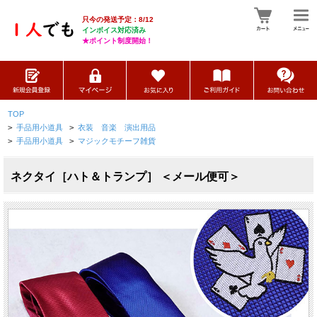
只今の発送予定：8/12
インボイス対応済み
★ポイント制度開始！
TOP
>
手品用小道具
>
衣装 音楽 演出用品
>
手品用小道具
>
マジックモチーフ雑貨
ネクタイ［ハト＆トランプ］ ＜メール便可＞