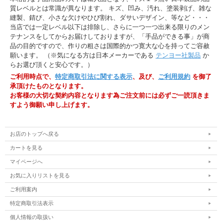
質レベルとは常識が異なります。 キズ、凹み、汚れ、塗装剥げ、雑な
縫製、錆び、小さな欠けやひび割れ、ダサいデザイン、等など・・・
当店では一定レベル以下は排除し、さらに一つ一つ出来る限りのメン
テナンスをしてからお届けしておりますが、「手品ができる事」が商
品の目的ですので、作りの粗さは国際的かつ寛大な心を持ってご容赦
願います。 （※気になる方は日本メーカーである
テンヨー社製品
か
らお選び頂くと安心です。）
ご利用時点で、
特定商取引法に関する表示
、及び、
ご利用規約
を御了
承頂けたものとなります。
お客様の大切な契約内容となります為ご注文前には必ずご一読頂きま
すよう御願い申し上げます。
お店のトップへ戻る
カートを見る
マイページへ
お気に入りリストを見る
ご利用案内
特定商取引法表示
個人情報の取扱い