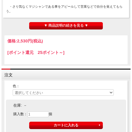
・さり気なくマジシャンである事をアピールして営業などで自分を覚えてもら
う。
・飲み会やパーティ等のネタ衣装として。
▼ 商品説明の続きを見る ▼
・お洒落？面白？ネクタイとして普段使いで。
いずれにせよ、「マジシャンなら何か見せてよ！」など周りから何らかの反応があ
価格:
2,530円
(税込)
る可能性が高いですので、ネタを披露したり、コミュニケーションのきっかけが増
えるメリットもあります。
[ポイント還元 25ポイント～]
（※これはマジック道具ではありません。仕掛けの無い普通のネクタイです。）
注文
・素材： シルク100％
・色： 赤／青
色：
在庫:
－
購入数：
個