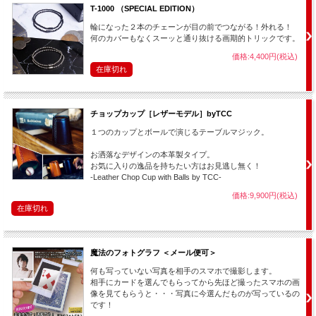
T-1000 （SPECIAL EDITION）
輪になった２本のチェーンが目の前でつながる！外れる！
何のカバーもなくスーッと通り抜ける画期的トリックです。
価格:4,400円(税込)
在庫切れ
チョップカップ［レザーモデル］byTCC
１つのカップとボールで演じるテーブルマジック。
お洒落なデザインの本革製タイプ。
お気に入りの逸品を持ちたい方はお見逃し無く！
-Leather Chop Cup with Balls by TCC-
価格:9,900円(税込)
在庫切れ
魔法のフォトグラフ ＜メール便可＞
何も写っていない写真を相手のスマホで撮影します。
相手にカードを選んでもらってから先ほど撮ったスマホの画
像を見てもらうと・・・写真に今選んだものが写っているの
です！