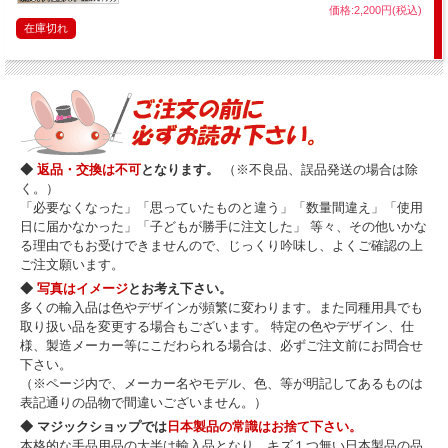
価格:2,200円(税込)
在庫切れ
◆
返品・交換は不可
となります。
（※不良品、誤品発送の場合は除
く。）
「必要なくなった」「思っていたものと違う」「数量間違え」「使用
日に届かなかった」「子どもが勝手に注文した」 等々、その他いかな
る理由でもお受けできませんので、じっくり吟味し、よくご確認の上
ご注文願います。
◆
写真はイメージ
とお考え下さい。
多くの輸入品は色やデザインが頻繁に変わります。また同種用具でも
取り扱い品を変更する場合もございます。 特定の色やデザイン、仕
様、製造メーカー等にこだわられる場合は、必ずご注文前にお問合せ
下さい。
（※ページ内で、メーカー名やモデル、色、等が明記してあるものは
表記通りの品物で間違いございません。）
◆ マジックショップでは
日本製品の常識はお捨て下さい。
本格的な手品用品の大半は輸入品となり、キズ１つ無い日本製品の品