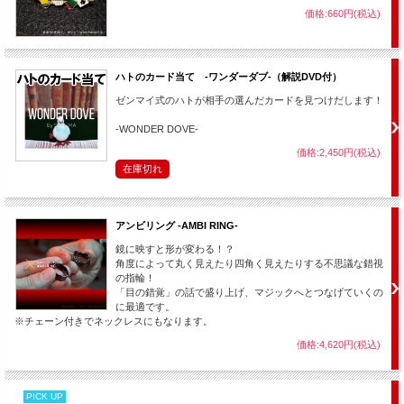
価格:660円(税込)
ハトのカード当て -ワンダーダブ-（解説DVD付）
ゼンマイ式のハトが相手の選んだカードを見つけだします！
-WONDER DOVE-
価格:2,450円(税込)
在庫切れ
アンビリング -AMBI RING-
鏡に映すと形が変わる！？
角度によって丸く見えたり四角く見えたりする不思議な錯視
の指輪！
「目の錯覚」の話で盛り上げ、マジックへとつなげていくの
に最適です。
※チェーン付きでネックレスにもなります。
価格:4,620円(税込)
PICK UP