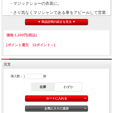
・マジックショーの衣装に。
・さり気なくマジシャンである事をアピールして営業
などで自分を覚えてもらう。
▼ 商品説明の続きを見る ▼
・飲み会やパーティ等のネタ衣装として。
価格:
1,200円
(税込)
・お洒落？面白？ネクタイとして普段使いで。
[ポイント還元 12ポイント～]
いずれにせよ、「マジシャンなら何か見せてよ！」など
周りから何らかの反応がある可能性が高いですので、ネ
タを披露したり、コミュニケーションのきっかけが増え
るメリットもあります。
注文
購入数：
個
※これはマジック道具ではありません。仕掛けの無い普
通のネクタイです。
在庫
わずか
※柄のカード配置は商品によって異なります。
※輸入品につき生地に若干の汚れがある場合もありま
す。予めご了承願います。