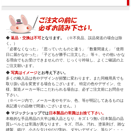
◆
返品・交換は不可
となります。
（※不良品、誤品発送の場合は除
く。）
「必要なくなった」「思っていたものと違う」「数量間違え」「使用
日に届かなかった」「子どもが勝手に注文した」 等々、その他いかな
る理由でもお受けできませんので、じっくり吟味し、よくご確認の上
ご注文願います。
◆
写真はイメージ
とお考え下さい。
多くの輸入品は色やデザインが頻繁に変わります。また同種用具でも
取り扱い品を変更する場合もございます。 特定の色やデザイン、仕
様、製造メーカー等にこだわられる場合は、必ずご注文前にお問合せ
下さい。
（※ページ内で、メーカー名やモデル、色、等が明記してあるものは
表記通りの品物で間違いございません。）
◆ マジックショップでは
日本製品の常識はお捨て下さい。
本格的な手品用品の大半は輸入品となり、キズ１つ無い日本製品の品
質レベルとは常識が異なります。 キズ、凹み、汚れ、塗装剥げ、雑な
縫製、錆び、小さな欠けやひび割れ、ダサいデザイン、等など・・・