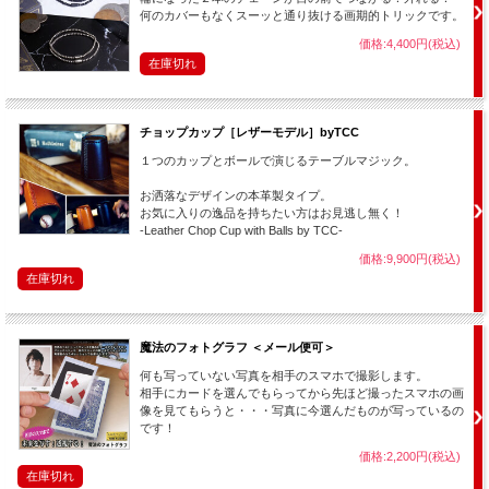
何のカバーもなくスーッと通り抜ける画期的トリックです。
価格:4,400円(税込)
在庫切れ
チョップカップ［レザーモデル］byTCC
１つのカップとボールで演じるテーブルマジック。
お洒落なデザインの本革製タイプ。
お気に入りの逸品を持ちたい方はお見逃し無く！
-Leather Chop Cup with Balls by TCC-
価格:9,900円(税込)
在庫切れ
魔法のフォトグラフ ＜メール便可＞
何も写っていない写真を相手のスマホで撮影します。
相手にカードを選んでもらってから先ほど撮ったスマホの画
像を見てもらうと・・・写真に今選んだものが写っているの
です！
価格:2,200円(税込)
在庫切れ