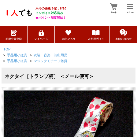
只今の発送予定：8/10
インボイス対応済み
★ポイント制度開始！
TOP
>
手品用小道具
>
衣装 音楽 演出用品
>
手品用小道具
>
マジックモチーフ雑貨
ネクタイ［トランプ柄］ ＜メール便可＞