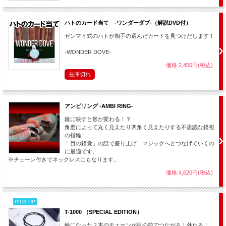
ハトのカード当て -ワンダーダブ-（解説DVD付）
ゼンマイ式のハトが相手の選んだカードを見つけだします！
-WONDER DOVE-
価格:2,450円(税込)
在庫切れ
アンビリング -AMBI RING-
鏡に映すと形が変わる！？
角度によって丸く見えたり四角く見えたりする不思議な錯視
の指輪！
「目の錯覚」の話で盛り上げ、マジックへとつなげていくの
に最適です。
※チェーン付きでネックレスにもなります。
価格:4,620円(税込)
PICK UP
T-1000 （SPECIAL EDITION）
輪になった２本のチェーンが目の前でつながる！外れる！