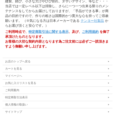
縫製、錆び、小さな欠けやひび割れ、ダサいデザイン、等など・・・
当店では一定レベル以下は排除し、さらに一つ一つ出来る限りのメン
テナンスをしてからお届けしておりますが、「手品ができる事」が商
品の目的ですので、作りの粗さは国際的かつ寛大な心を持ってご容赦
願います。 （※気になる方は日本メーカーである
テンヨー社製品
か
らお選び頂くと安心です。）
ご利用時点で、
特定商取引法に関する表示
、及び、
ご利用規約
を御了
承頂けたものとなります。
お客様の大切な契約内容となります為ご注文前には必ずご一読頂きま
すよう御願い申し上げます。
お店のトップへ戻る
カートを見る
マイページへ
お気に入りリストを見る
ご利用案内
特定商取引法表示
個人情報の取扱い
サイトマップ