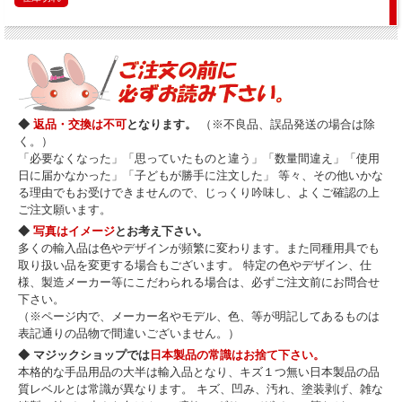
◆
返品・交換は不可
となります。
（※不良品、誤品発送の場合は除
く。）
「必要なくなった」「思っていたものと違う」「数量間違え」「使用
日に届かなかった」「子どもが勝手に注文した」 等々、その他いかな
る理由でもお受けできませんので、じっくり吟味し、よくご確認の上
ご注文願います。
◆
写真はイメージ
とお考え下さい。
多くの輸入品は色やデザインが頻繁に変わります。また同種用具でも
取り扱い品を変更する場合もございます。 特定の色やデザイン、仕
様、製造メーカー等にこだわられる場合は、必ずご注文前にお問合せ
下さい。
（※ページ内で、メーカー名やモデル、色、等が明記してあるものは
表記通りの品物で間違いございません。）
◆ マジックショップでは
日本製品の常識はお捨て下さい。
本格的な手品用品の大半は輸入品となり、キズ１つ無い日本製品の品
質レベルとは常識が異なります。 キズ、凹み、汚れ、塗装剥げ、雑な