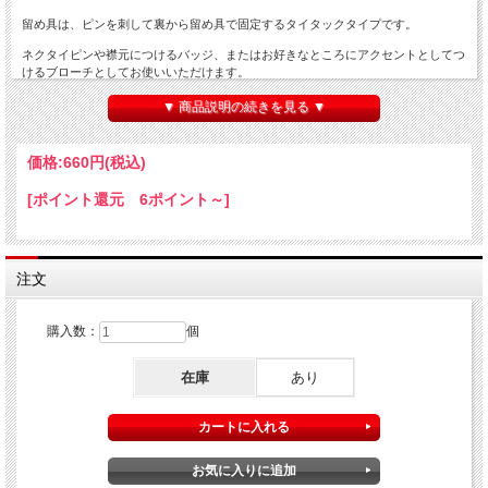
留め具は、ピンを刺して裏から留め具で固定するタイタックタイプです。
ネクタイピンや襟元につけるバッジ、またはお好きなところにアクセントとしてつ
けるブローチとしてお使いいただけます。
（※これはマジック道具ではありません。仕掛けの無い普通のアクセサリーで
▼ 商品説明の続きを見る ▼
す。）
価格:
660円
(税込)
サイズ： 縦 25mm × 横 39mm
[ポイント還元 6ポイント～]
※商品は基本的には写真の通りですが塗装の具合や一部色が違ったりと個体差があ
ります。輸入品につき若干の傷や塗装の雑さ、ピンのスムーズさなど細部の品質に
ついては日本製品のように完璧でない事を予めご了承下さい。
注文
購入数：
個
在庫
あり