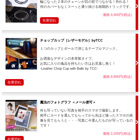
輪になった２本のチェーンが目の前でつながる！外れる！
何のカバーもなくスーッと通り抜ける画期的トリックです。
価格:4,400円(税込)
在庫切れ
チョップカップ［レザーモデル］byTCC
１つのカップとボールで演じるテーブルマジック。
お洒落なデザインの本革製タイプ。
お気に入りの逸品を持ちたい方はお見逃し無く！
-Leather Chop Cup with Balls by TCC-
価格:9,900円(税込)
在庫切れ
魔法のフォトグラフ ＜メール便可＞
何も写っていない写真を相手のスマホで撮影します。
相手にカードを選んでもらってから先ほど撮ったスマホの画
像を見てもらうと・・・写真に今選んだものが写っているの
です！
価格:2,200円(税込)
在庫切れ