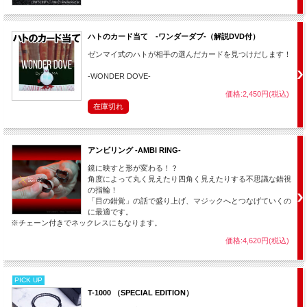
ハトのカード当て -ワンダーダブ-（解説DVD付）
ゼンマイ式のハトが相手の選んだカードを見つけだします！
-WONDER DOVE-
価格:2,450円(税込)
在庫切れ
アンビリング -AMBI RING-
鏡に映すと形が変わる！？
角度によって丸く見えたり四角く見えたりする不思議な錯視
の指輪！
「目の錯覚」の話で盛り上げ、マジックへとつなげていくの
に最適です。
※チェーン付きでネックレスにもなります。
価格:4,620円(税込)
PICK UP
T-1000 （SPECIAL EDITION）