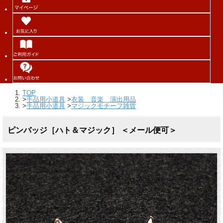
TOP
>
手品用小道具
>
衣装 音楽 演出用品
>
手品用小道具
>
マジックモチーフ雑貨
ピンバッジ［ハト＆マジック］ ＜メール便可＞