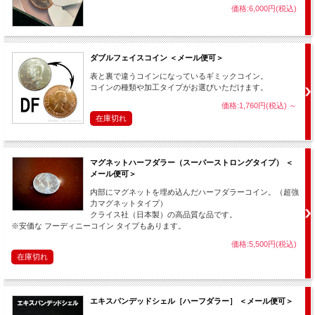
価格:6,000円(税込)
ダブルフェイスコイン ＜メール便可＞
表と裏で違うコインになっているギミックコイン。
コインの種類や加工タイプがお選びいただけます。
価格:1,760円(税込)
～
在庫切れ
マグネットハーフダラー（スーパーストロングタイプ） ＜
メール便可＞
内部にマグネットを埋め込んだハーフダラーコイン。（超強
力マグネットタイプ）
クライス社（日本製）の高品質な品です。
※安価な フーディニーコイン タイプもあります。
価格:5,500円(税込)
在庫切れ
エキスパンデッドシェル［ハーフダラー］ ＜メール便可＞