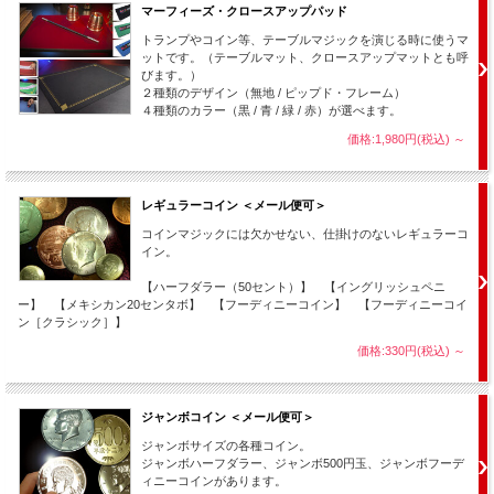
●ペンとコイン
マーフィーズ・クロースアップパッド
●手の甲を貫通するコイン
トランプやコイン等、テーブルマジックを演じる時に使うマ
●カクテルマネー
ットです。（テーブルマット、クロースアップマットとも呼
●ホーミングコイン
びます。）
●コインズアクロスその1
２種類のデザイン（無地 / ピップド・フレーム）
●コインズアクロスその2
４種類のカラー（黒 / 青 / 緑 / 赤）が選べます。
●マトリクスその1
●マトリクスその2
価格:1,980円(税込)
～
●ビジョンパースの紹介
●エンディング
レギュラーコイン ＜メール便可＞
コインマジックには欠かせない、仕掛けのないレギュラーコ
イン。
【ハーフダラー（50セント）】 【イングリッシュペニ
ー】 【メキシカン20センタボ】 【フーディニーコイン】 【フーディニーコイ
ン［クラシック］】
価格:330円(税込)
～
ジャンボコイン ＜メール便可＞
ジャンボサイズの各種コイン。
ジャンボハーフダラー、ジャンボ500円玉、ジャンボフーデ
ィニーコインがあります。