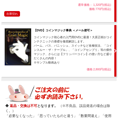
通常価格： 1,320円(税込)
価格:770円(税込)
在庫切れ
【DVD】コインマジック事典 ＜メール便可＞
コインマジック初心者の入門用DVDに最適！大原正樹がコイ
ンテクニックの基礎を徹底解説します。
パーム、パス、バニッシュ、スイッチなど各種技法、「コイ
ンスルー・ザ・テーブル」、「コインアセンブリ」等の傑作
マジック、さらには【フリッパーコイン】の使い方など盛り
だくさんの内容！
※サンプル動画あり
価格:2,800円(税込)
◆
返品・交換は不可
となります。
（※不良品、誤品発送の場合は除
く。）
「必要なくなった」「思っていたものと違う」「数量間違え」「使用