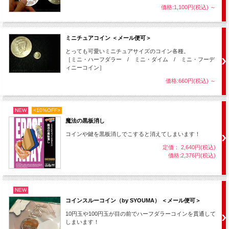
価格:1,100円(税込)
～
ミニチュアコイン ＜メール便可＞
とっても可愛いミニチュアサイズのコイン各種。
［ミニ・ハーフダラー / ミニ・ダイム / ミニ・フーデ
ィニーコイン］
価格:660円(税込)
～
NEW
<10%OFF>
魔法の黒板消し
コインや鍵を黒板消しでこすると消えてしまいます！
定価： 2,640円(税込)
価格:2,376円(税込)
NEW
コインスルーコイン（by SYOUMA） ＜メール便可＞
10円玉や100円玉が目の前でハーフダラーコインを貫通して
しまいます！