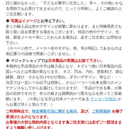
日に届かなかった」「子どもが勝手に注文した」 等々、その他いかな
る理由でもお受けできませんので、じっくり吟味し、よくご確認の上
ご注文願います。
◆
写真はイメージ
とお考え下さい。
多くの輸入品は色やデザインが頻繁に変わります。また同種用具でも
取り扱い品を変更する場合もございます。 特定の色やデザイン、仕
様、製造メーカー等にこだわられる場合は、必ずご注文前にお問合せ
下さい。
（※ページ内で、メーカー名やモデル、色、等が明記してあるものは
表記通りの品物で間違いございません。）
◆ マジックショップでは
日本製品の常識はお捨て下さい。
本格的な手品用品の大半は輸入品となり、キズ１つ無い日本製品の品
質レベルとは常識が異なります。 キズ、凹み、汚れ、塗装剥げ、雑な
縫製、錆び、小さな欠けやひび割れ、ダサいデザイン、等など・・・
当店では一定レベル以下は排除し、さらに一つ一つ出来る限りのメン
テナンスをしてからお届けしておりますが、「手品ができる事」が商
品の目的ですので、作りの粗さは国際的かつ寛大な心を持ってご容赦
願います。 （※気になる方は日本メーカーである
テンヨー社製品
か
らお選び頂くと安心です。）
ご利用時点で、
特定商取引法に関する表示
、及び、
ご利用規約
を御了
承頂けたものとなります。
お客様の大切な契約内容となります為ご注文前には必ずご一読頂きま
すよう御願い申し上げます。