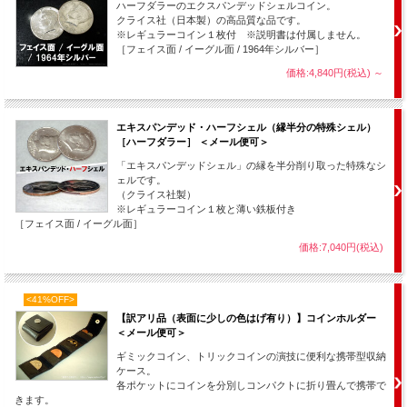
ハーフダラーのエクスパンデッドシェルコイン。
クライス社（日本製）の高品質な品です。
※レギュラーコイン１枚付 ※説明書は付属しません。
［フェイス面 / イーグル面 / 1964年シルバー］
価格:4,840円(税込)
～
エキスパンデッド・ハーフシェル（縁半分の特殊シェル）
［ハーフダラー］ ＜メール便可＞
「エキスパンデッドシェル」の縁を半分削り取った特殊なシ
ェルです。
（クライス社製）
※レギュラーコイン１枚と薄い鉄板付き
［フェイス面 / イーグル面］
価格:7,040円(税込)
<41%OFF>
【訳アリ品（表面に少しの色はげ有り）】コインホルダー
＜メール便可＞
ギミックコイン、トリックコインの演技に便利な携帯型収納
ケース。
各ポケットにコインを分別しコンパクトに折り畳んで携帯で
きます。