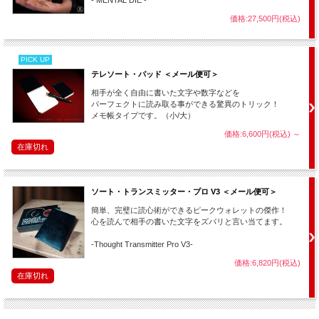
- MENTAL DIE -
価格:27,500円(税込)
PICK UP
テレソート・パッド ＜メール便可＞
相手が全く自由に書いた文字や数字などを
パーフェクトに読み取る事ができる驚異のトリック！
メモ帳タイプです。（小/大）
価格:6,600円(税込)
～
在庫切れ
ソート・トランスミッター・プロ V3 ＜メール便可＞
簡単、完璧に読心術ができるピークウォレットの傑作！
心を読んで相手の書いた文字をズバリと言い当てます。
-Thought Transmitter Pro V3-
価格:6,820円(税込)
在庫切れ