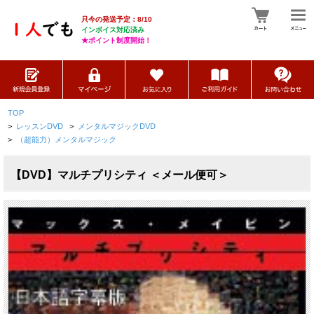
只今の発送予定：8/10
インボイス対応済み
★ポイント制度開始！
TOP
>
レッスンDVD
>
メンタルマジックDVD
>
（超能力）メンタルマジック
【DVD】マルチプリシティ ＜メール便可＞