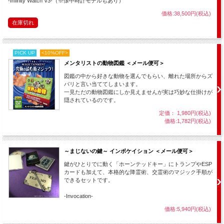
-Infinity Watch V3-（※懐中時計モデルもあり）
価格:38,500円(税込)
在庫切れ
PICK UP
<10%OFF>
メンタリストの動物図鑑 ＜メール便可＞
図鑑の中から好きな動物を選んでもらい、離れた場所からズ
バリと言い当ててしまいます。
一見ただの動物図鑑にしか見えませんが実は巧妙な仕掛けが
隠されているのです。
定価： 1,980円(税込)
価格:1,782円(税込)
～まじないの鍵～ インボケイション ＜メール便可＞
鍵がひとりでに動く「ホーンテッドキー」にトランプやESP
カードも加えて、本格的な降霊術、交霊術のマジック手順が
できるセットです。
-Invocation-
価格:5,940円(税込)