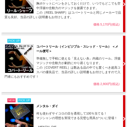
胸ポケットにペンをさしておくだけで、いつでもどこでも空
中浮揚や念動力のマジックを披露できます。
この［REEL SHARP］はコバートリールと同じメーカーで品
質も良好。当店の詳しい説明書もお付けします。
価格:5,170円(税込)
PICK UP
コバートリール（インビジブル・スレッド・リール） ＜メ
ール便可＞
準備無しで手軽に使える「見えない糸」内蔵のリール。浮揚
マジックや念動力が劇的にやり易くなります。
この［COVERT REEL］は数ある品の中でも驚くべき超高コ
スパの優良品で、当店の詳しい説明書もお付けしますので入
門者にもおすすめです！
価格:2,800円(税込)
NEW
PICK UP
メンタル・ダイ
何も使わずサイコロの目を透視して100％当てる！
マジシャンの理想を実現できる完璧な用具がついに登場！