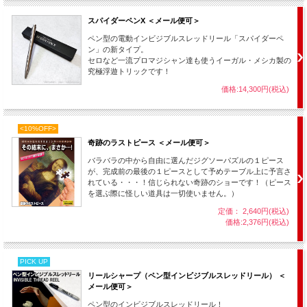
スパイダーペンX ＜メール便可＞
ペン型の電動インビジブルスレッドリール「スパイダーペ
ン」の新タイプ。
セロなど一流プロマジシャン達も使うイーガル・メシカ製の
究極浮遊トリックです！
価格:14,300円(税込)
<10%OFF>
奇跡のラストピース ＜メール便可＞
バラバラの中から自由に選んだジグソーパズルの１ピース
が、完成前の最後の１ピースとして予めテーブル上に予言さ
れている・・・！信じられない奇跡のショーです！（ピース
を選ぶ際に怪しい道具は一切使いません。）
定価： 2,640円(税込)
価格:2,376円(税込)
PICK UP
リールシャープ（ペン型インビジブルスレッドリール） ＜
メール便可＞
ペン型のインビジブルスレッドリール！