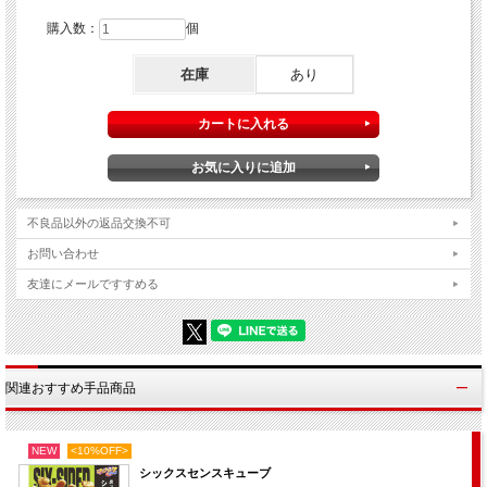
（マックス・メイビン） 収録時間：１９５分
購入数：
個
※以下メーカーカタログより許可をいただき転載
在庫
あり
自分で自由に選んだように見せかけて、実際はマジシャンの意図通りの選択
をしてしまう・・・。
そんな魔法のようなテクニックは実在していたのです。
テクニックと言っても指先のテクニックは関係ありません。
そこにあるのはセリフの中に巧妙に仕組まれた言葉のワナ、観客の行動を先
読みする知恵、そしてその先読みを可能にするための場面設定。
マジシャンにとって、この原理自体は決して目新しいものではありません。
不良品以外の返品交換不可
しかしマックス・メイビンはこの原理を極限まで突き詰めて、マジシャンで
も分からない「本当の不思議」を構築する理論とテクニックを確立しまし
お問い合わせ
た。
友達にメールですすめる
タネが分からないどころか、ヒントのつかみ所すら見当がつきません。
このＤＶＤには２０以上のマジックが収録されていますが、この原理をマス
ターすれば、あなたも自由にそんな不思議を構成することができるようにな
ります。
言語に左右されない、言葉の根本的な使い方のテクニックなので、日本語で
関連おすすめ手品商品
もまったく問題なく応用できます。
これは本気でメンタル・マジックをやろうとするマジシャン向けの内容で
す。
NEW
<10%OFF>
本物の不思議を目指すあなたのために、マジックの在り方を根底から揺さぶ
シックスセンスキューブ
る天才ならではのアプローチを、３時間以上にわたるボリュームで徹底解説