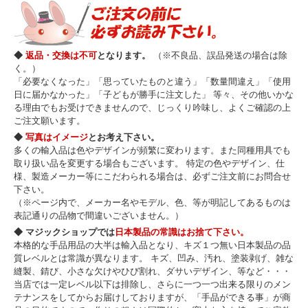
◆
返品・交換は不可
となります。
（※不良品、誤品発送の場合は除
く。）
「必要なくなった」「思っていたものと違う」「数量間違え」「使用
日に届かなかった」「子どもが勝手に注文した」 等々、その他いかな
る理由でもお受けできませんので、じっくり吟味し、よくご確認の上
ご注文願います。
◆
写真はイメージ
とお考え下さい。
多くの輸入品は色やデザインが頻繁に変わります。また同種用具でも
取り扱い品を変更する場合もございます。 特定の色やデザイン、仕
様、製造メーカー等にこだわられる場合は、必ずご注文前にお問合せ
下さい。
（※ページ内で、メーカー名やモデル、色、等が明記してあるものは
表記通りの品物で間違いございません。）
◆ マジックショップでは
日本製品の常識はお捨て下さい。
本格的な手品用品の大半は輸入品となり、キズ１つ無い日本製品の品
質レベルとは常識が異なります。 キズ、凹み、汚れ、塗装剥げ、雑な
縫製、錆び、小さな欠けやひび割れ、ダサいデザイン、等など・・・
当店では一定レベル以下は排除し、さらに一つ一つ出来る限りのメン
テナンスをしてからお届けしておりますが、「手品ができる事」が商