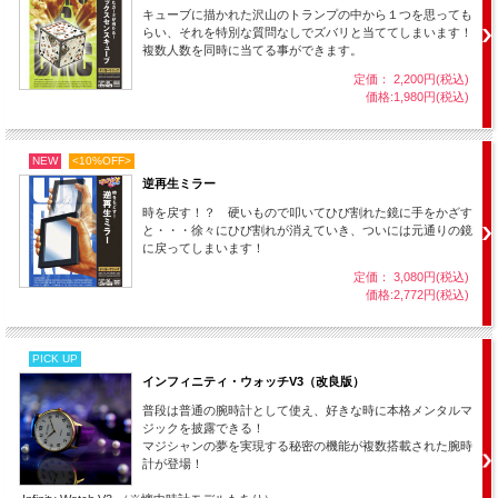
します！
キューブに描かれた沢山のトランプの中から１つを思っても
らい、それを特別な質問なしでズバリと当ててしまいます！
複数人数を同時に当てる事ができます。
定価： 2,200円(税込)
価格:1,980円(税込)
NEW
<10%OFF>
逆再生ミラー
時を戻す！？ 硬いもので叩いてひび割れた鏡に手をかざす
と・・・徐々にひび割れが消えていき、ついには元通りの鏡
に戻ってしまいます！
定価： 3,080円(税込)
価格:2,772円(税込)
PICK UP
インフィニティ・ウォッチV3（改良版）
普段は普通の腕時計として使え、好きな時に本格メンタルマ
ジックを披露できる！
マジシャンの夢を実現する秘密の機能が複数搭載された腕時
計が登場！