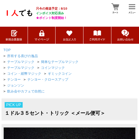
只今の発送予定：8/10
インボイス対応済み
★ポイント制度開始！
TOP
>
所有する喜びの逸品
>
テーブルマジック
>
簡単なテーブルマジック
>
テーブルマジック
>
コインマジック
>
コイン・紙幣マジック
>
ギミックコイン
>
テンヨー
>
テンヨー・クロースアップ
>
ジョンソン
>
飲み会やカフェで自然に
PICK UP
１ドル３５セント・トリック ＜メール便可＞