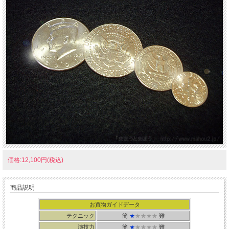
価格:12,100円(税込)
商品説明
お買物ガイドデータ
テクニック
簡
★
★★★★
難
演技力
簡
★
★★★★
難