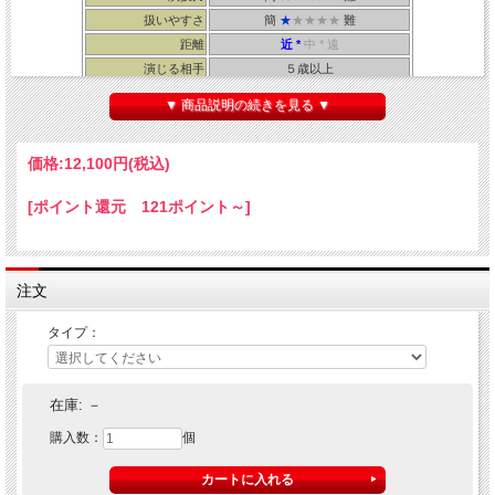
扱いやすさ
簡
★
★★★★
難
距離
近 *
中 * 遠
演じる相手
５歳以上
所要時間
３０秒
▼ 商品説明の続きを見る ▼
・メーカー：Johnson ・解説書：Tenyo
価格:
12,100円
(税込)
[ポイント還元 121ポイント～]
注文
タイプ：
在庫:
－
購入数：
個
ハーフダラーコイン（５０セント）が２枚、