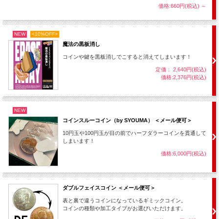
消えてしまっているのです・・・！
価格:660円(税込)
～
NEW
<10%OFF>
魔法の黒板消し
コインや鍵を黒板消しでこすると消えてしまいます！
定価： 2,640円(税込)
価格:2,376円(税込)
NEW
コインスルーコイン（by SYOUMA） ＜メール便可＞
10円玉や100円玉が目の前でハーフダラーコインを貫通して
しまいます！
「今、手の中のコインを日本円にすると、
価格:6,000円(税込)
このくらいでしょうか？」
と言い、
100円玉に変化させることもできます！
ダブルフェイスコイン ＜メール便可＞
表と裏で違うコインになっているギミックコイン。
コインの種類や加工タイプがお選びいただけます。