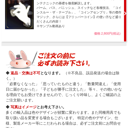
ンテクニックの基礎を徹底解説します。
パーム、パス、バニッシュ、スイッチなど各種技法、「コイ
ンスルー・ザ・テーブル」、「コインアセンブリ」等の傑作
マジック、さらには【フリッパーコイン】の使い方など盛り
だくさんの内容！
※サンプル動画あり
価格:2,800円(税込)
◆
返品・交換は不可
となります。
（※不良品、誤品発送の場合は除
く。）
「必要なくなった」「思っていたものと違う」「数量間違え」「使用
日に届かなかった」「子どもが勝手に注文した」 等々、その他いかな
る理由でもお受けできませんので、じっくり吟味し、よくご確認の上
ご注文願います。
◆
写真はイメージ
とお考え下さい。
多くの輸入品は色やデザインが頻繁に変わります。また同種用具でも
取り扱い品を変更する場合もございます。 特定の色やデザイン、仕
様、製造メーカー等にこだわられる場合は、必ずご注文前にお問合せ