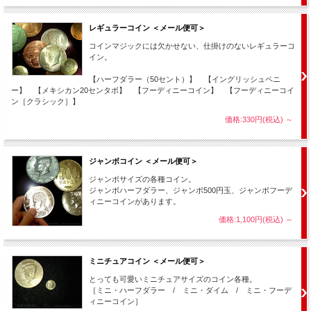
そこから１枚を取り出すと残りは何枚？」
と、１枚のコイン（５０セント）を取り出しながら相手に聞きます。
レギュラーコイン ＜メール便可＞
（金額計算の場合は 「残りはいくら？」 と聞きます。）
コインマジックには欠かせない、仕掛けのないレギュラーコ
イン。
当然３枚（８５セント）のハズですが・・・
【ハーフダラー（50セント）】 【イングリッシュペニ
ー】 【メキシカン20センタボ】 【フーディニーコイン】 【フーディニーコイ
ン［クラシック］】
価格:330円(税込)
～
ジャンボコイン ＜メール便可＞
ジャンボサイズの各種コイン。
ジャンボハーフダラー、ジャンボ500円玉、ジャンボフーデ
ィニーコインがあります。
価格:1,100円(税込)
～
ミニチュアコイン ＜メール便可＞
手を開くとコインはありません！
とっても可愛いミニチュアサイズのコイン各種。
［ミニ・ハーフダラー / ミニ・ダイム / ミニ・フーデ
ィニーコイン］
コインは３枚とも煙のように