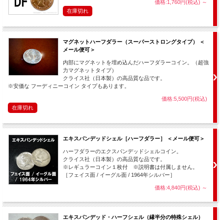
価格:1,760円(税込)
～
在庫切れ
芸術的な精密加工が施されたトリックコイン。テクニック不要で誰でも簡単
にできます。
（演技後、コインは相手に手渡して調べさせる事もできます。）
マグネットハーフダラー（スーパーストロングタイプ） ＜
子ども相手やシンプルに演じたい場合は「枚数」で。
メール便可＞
大人相手や、お洒落な演出をしたい場合は「金額計算」の演技を。
内部にマグネットを埋め込んだハーフダラーコイン。（超強
と演じ分けてお楽しみ下さい。
力マグネットタイプ）
クライス社（日本製）の高品質な品です。
もちろん半袖でも演技可能。
※安価な フーディニーコイン タイプもあります。
消えたコインはどれだけ調べても、どこにもありませんので非常に不思議で
す。
価格:5,500円(税込)
在庫切れ
エキスパンデッドシェル［ハーフダラー］ ＜メール便可＞
ハーフダラーのエクスパンデッドシェルコイン。
クライス社（日本製）の高品質な品です。
※レギュラーコイン１枚付 ※説明書は付属しません。
［フェイス面 / イーグル面 / 1964年シルバー］
価格:4,840円(税込)
～
エキスパンデッド・ハーフシェル（縁半分の特殊シェル）