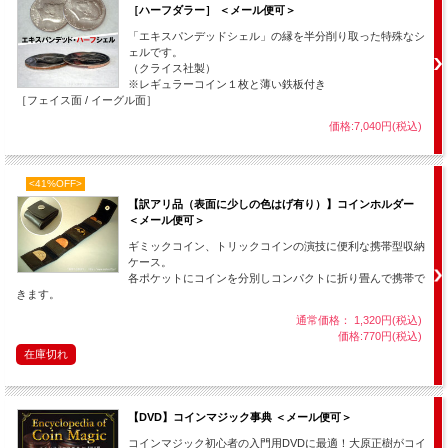
［ハーフダラー］ ＜メール便可＞
「エキスパンデッドシェル」の縁を半分削り取った特殊なシ
ェルです。
（クライス社製）
※レギュラーコイン１枚と薄い鉄板付き
［フェイス面 / イーグル面］
価格:7,040円(税込)
<41%OFF>
【訳アリ品（表面に少しの色はげ有り）】コインホルダー
＜メール便可＞
ギミックコイン、トリックコインの演技に便利な携帯型収納
ケース。
各ポケットにコインを分別しコンパクトに折り畳んで携帯で
きます。
通常価格： 1,320円(税込)
価格:770円(税込)
在庫切れ
【DVD】コインマジック事典 ＜メール便可＞
コインマジック初心者の入門用DVDに最適！大原正樹がコイ