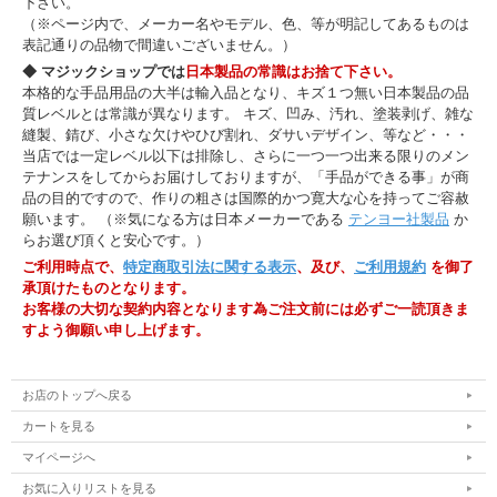
下さい。
（※ページ内で、メーカー名やモデル、色、等が明記してあるものは
表記通りの品物で間違いございません。）
◆ マジックショップでは
日本製品の常識はお捨て下さい。
本格的な手品用品の大半は輸入品となり、キズ１つ無い日本製品の品
質レベルとは常識が異なります。 キズ、凹み、汚れ、塗装剥げ、雑な
縫製、錆び、小さな欠けやひび割れ、ダサいデザイン、等など・・・
当店では一定レベル以下は排除し、さらに一つ一つ出来る限りのメン
テナンスをしてからお届けしておりますが、「手品ができる事」が商
品の目的ですので、作りの粗さは国際的かつ寛大な心を持ってご容赦
願います。 （※気になる方は日本メーカーである
テンヨー社製品
か
らお選び頂くと安心です。）
ご利用時点で、
特定商取引法に関する表示
、及び、
ご利用規約
を御了
承頂けたものとなります。
お客様の大切な契約内容となります為ご注文前には必ずご一読頂きま
すよう御願い申し上げます。
お店のトップへ戻る
カートを見る
マイページへ
お気に入りリストを見る