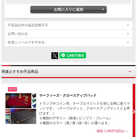
クォーター（２５セント）が１枚、
ダイム（１０セント）が１枚、
合計４枚の銀貨があります。
不良品以外の返品交換不可
お問い合わせ
１枚ずつゆっくりと手の中に握っていきます。
（相手が大人の場合は合計金額を計算していってもらうと良いでしょう。）
友達にメールですすめる
４枚とも手の中に握り・・・
関連おすすめ手品商品
NEW
マーフィーズ・クロースアップパッド
トランプやコイン等、テーブルマジックを演じる時に使うマ
ットです。（テーブルマット、クロースアップマットとも呼
びます。）
２種類のデザイン（無地 / ピップド・フレーム）
４種類のカラー（黒 / 青 / 緑 / 赤）が選べます。
価格:1,980円(税込)
～
「今、手の中には４枚のコインがあります。