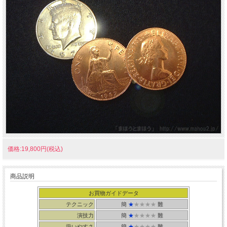
価格:19,800円(税込)
商品説明
お買物ガイドデータ
テクニック
簡
★
★★★★
難
演技力
簡
★
★★★★
難
扱いやすさ
簡
★
★★★★
難