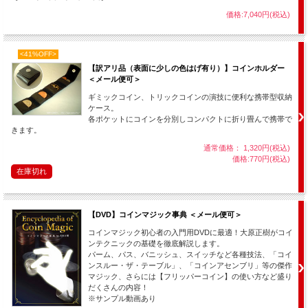
おまじないをかけると、ハンカチを通り抜けてチャリーンとコップの中に入ってし
価格:7,040円(税込)
まいます。
◆
５
◆
ビジブル・ペネトレーション
<41%OFF>
【訳アリ品（表面に少しの色はげ有り）】コインホルダー
透けて見えるハンカチ（
手品用シルク
）を、目の前でコインがゆっくりと通り抜け
＜メール便可＞
ていきます！
ギミックコイン、トリックコインの演技に便利な携帯型収納
ケース。
各ポケットにコインを分別しコンパクトに折り畳んで携帯で
きます。
※使用するカード（名刺でも可）やグラス、ハンカチ、シルクはお手持ちのものを
通常価格： 1,320円(税込)
お使い下さい。
価格:770円(税込)
在庫切れ
セットのトリックコインを組み合わせる事によって５種類の本格的なコイン
【DVD】コインマジック事典 ＜メール便可＞
マジックができます。
コインマジック初心者の入門用DVDに最適！大原正樹がコイ
コインの交換現象やグラスの貫通といった定番人気マジックから、少しユニ
ンテクニックの基礎を徹底解説します。
ークでビジュアルなものまで、説明書に解説されているものはどれも実用的
パーム、パス、バニッシュ、スイッチなど各種技法、「コイ
で、見た人が驚きの声を上げる素晴らしいマジックばかり。
ンスルー・ザ・テーブル」、「コインアセンブリ」等の傑作
組み合わせと手順構成が秀逸で、その名の通り、銀貨（ハーフダラー）と銅
マジック、さらには【フリッパーコイン】の使い方など盛り
貨（イングリッシュペニー）を使ったマジックの集大成のような内容となっ
だくさんの内容！
ています。
※サンプル動画あり