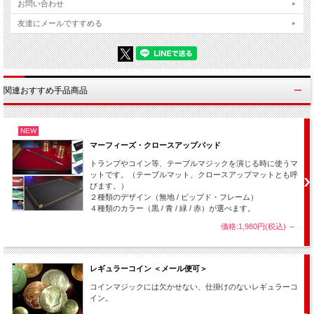
お問い合わせ
友達にメールですすめる
相手の手の平に
銀貨
を置きます。
関連おすすめ手品商品
NEW
マーフィーズ・クロースアップパッド
トランプやコイン等、テーブルマジックを演じる時に使うマ
ットです。（テーブルマット、クロースアップマットとも呼
びます。）
２種類のデザイン（無地 / ピップド・フレーム）
４種類のカラー（黒 / 青 / 緑 / 赤）が選べます。
価格:1,980円(税込)
～
その上にカードと
銅貨
を乗せておまじない・・・
レギュラーコイン ＜メール便可＞
コインマジックには欠かせない、仕掛けのないレギュラーコ
イン。