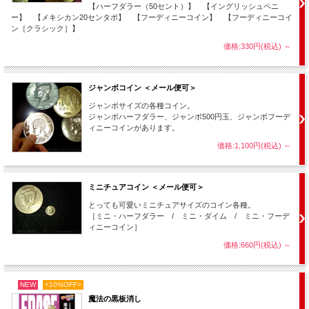
【ハーフダラー（50セント）】 【イングリッシュペニ
ー】 【メキシカン20センタボ】 【フーディニーコイン】 【フーディニーコイ
ン［クラシック］】
価格:330円(税込)
～
ジャンボコイン ＜メール便可＞
カードを持ち上げると
ジャンボサイズの各種コイン。
手の平の
銀貨
は
銅貨
に変わっています！
ジャンボハーフダラー、ジャンボ500円玉、ジャンボフーデ
ィニーコインがあります。
手の平の
銅貨
を、相手に取り上げてもらいます。
価格:1,100円(税込)
～
ミニチュアコイン ＜メール便可＞
とっても可愛いミニチュアサイズのコイン各種。
［ミニ・ハーフダラー / ミニ・ダイム / ミニ・フーデ
ィニーコイン］
価格:660円(税込)
～
NEW
<10%OFF>
魔法の黒板消し