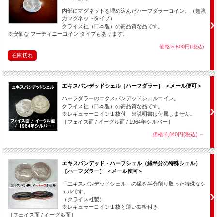
「ここにありました。」
内部にマグネットを埋め込んだハーフダラーコイン。（超強
２枚のコインの表裏を見せ、演技を終了します。
力マグネットタイプ）
クライス社（日本製）の高品質な品です。
※安価な フーディニーコイン タイプもあります。
価格:5,500円(税込)
在庫切れ
他にも以下のマジックが説明書にて解説されています。
エキスパンデッドシェル［ハーフダラー］ ＜メール便可＞
◆
２
◆
コップを通り抜けるコイン
ハーフダラーのエクスパンデッドシェルコイン。
クライス社（日本製）の高品質な品です。
透明コップに２枚のコインを入れますが・・・１枚はコップの底に残り、もう１枚
※レギュラーコイン１枚付 ※説明書は付属しません。
は底を貫通して落ちてしまいます。
［フェイス面 / イーグル面 / 1964年シルバー］
価格:4,840円(税込)
～
◆
３
◆
銀貨と銅貨の移動
左手に銀貨、右手に銅貨を握ります。次の瞬間、右手と左手のコインは入れ替わっ
エキスパンデッド・ハーフシェル（縁半分の特殊シェル）
ています！
［ハーフダラー］ ＜メール便可＞
「エキスパンデッドシェル」の縁を半分削り取った特殊なシ
ェルです。
◆
４
◆
ハンカチを通り抜けるコイン
（クライス社製）
※レギュラーコイン１枚と薄い鉄板付き
コップの口にかぶせたハンカチの上にコインが乗っています。
［フェイス面 / イーグル面］