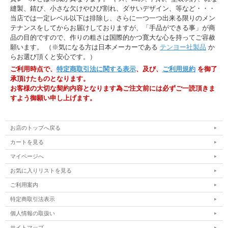
縫製、錆び、小さな欠けやひび割れ、ダサいデザイン、等など・・・
当店では一定レベル以下は排除し、さらに一つ一つ出来る限りのメン
テナンスをしてからお届けしておりますが、「手品ができる事」が商
品の目的ですので、作りの粗さは国際的かつ寛大な心を持ってご容赦
願います。 （※気になる方は日本メーカーである
テンヨー社製品
か
らお選び頂くと安心です。）
ご利用時点で、
特定商取引法に関する表示
、及び、
ご利用規約
を御了
承頂けたものとなります。
お客様の大切な契約内容となります為ご注文前には必ずご一読頂きま
すよう御願い申し上げます。
お店のトップへ戻る
カートを見る
マイページへ
お気に入りリストを見る
ご利用案内
特定商取引法表示
個人情報の取扱い
サイトマップ