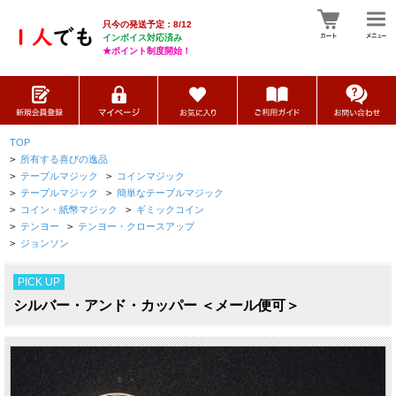
只今の発送予定：8/12
インボイス対応済み
★ポイント制度開始！
TOP
>
所有する喜びの逸品
>
テーブルマジック
>
コインマジック
>
テーブルマジック
>
簡単なテーブルマジック
>
コイン・紙幣マジック
>
ギミックコイン
>
テンヨー
>
テンヨー・クロースアップ
>
ジョンソン
PICK UP
シルバー・アンド・カッパー ＜メール便可＞