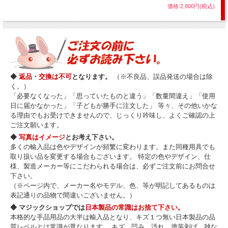
価格:2,800円(税込)
ジョンソン社製ですので精密加工の品質も抜群！
本格的なコインマジックを、難しいテクニック無しで手軽にやりたい方には
是非お勧めしたいマジックコインセットです。
Q
【シルバー＆カッパー】 で 【スコッチ＆ソーダ】 の演技はできる？
◆
返品・交換は不可
となります。
（※不良品、誤品発送の場合は除
「シルバー＆カッパー」のセット内には、
スコッチ＆ソーダ
（ハーフダ
く。）
ラーとイングリッシュペニーのＭタイプ）とほぼ同じギミックも含まれ
「必要なくなった」「思っていたものと違う」「数量間違え」「使用
ます。 ただ、この「ほぼ」というのが曲者で、ギミック的には一見同
日に届かなかった」「子どもが勝手に注文した」 等々、その他いかな
じでも僅かな仕様の違いからスコッチ＆ソーダの演技はできないものと
る理由でもお受けできませんので、じっくり吟味し、よくご確認の上
なります。（できる場合もあるかも知れませんが、正確には「スコッチ
A
＆ソーダの演技をする為の仕様にはなっていない」という事です。）
ご注文願います。
もちろん説明書にもスコッチ＆ソーダの演技は解説されていません。
◆
写真はイメージ
とお考え下さい。
両方購入された場合、一見ギミックだけを見て「同じものを買ってしま
多くの輸入品は色やデザインが頻繁に変わります。また同種用具でも
った！」とガッカリされないよう、ここで先にご説明しておきます。
取り扱い品を変更する場合もございます。 特定の色やデザイン、仕
様、製造メーカー等にこだわられる場合は、必ずご注文前にお問合せ
下さい。
（※ページ内で、メーカー名やモデル、色、等が明記してあるものは
表記通りの品物で間違いございません。）
◆ マジックショップでは
日本製品の常識はお捨て下さい。
本格的な手品用品の大半は輸入品となり、キズ１つ無い日本製品の品
質レベルとは常識が異なります。 キズ、凹み、汚れ、塗装剥げ、雑な