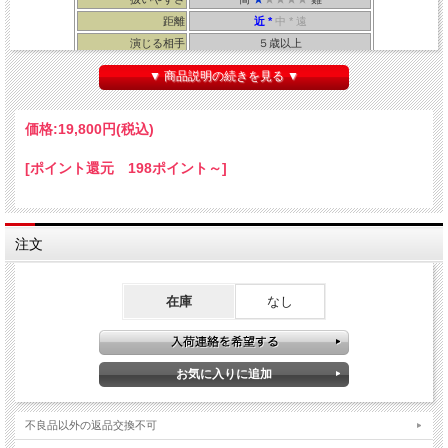
距離
近 *
中 * 遠
演じる相手
５歳以上
所要時間
３０秒～１分
▼ 商品説明の続きを見る ▼
・製作：Johnson ・解説書：Tenyo
価格:
19,800円
(税込)
[ポイント還元 198ポイント～]
５種類の本格コインマジックができる
トリックコインセット！
注文
◆
１
◆
銀貨と銅貨の交換
在庫
なし
不良品以外の返品交換不可