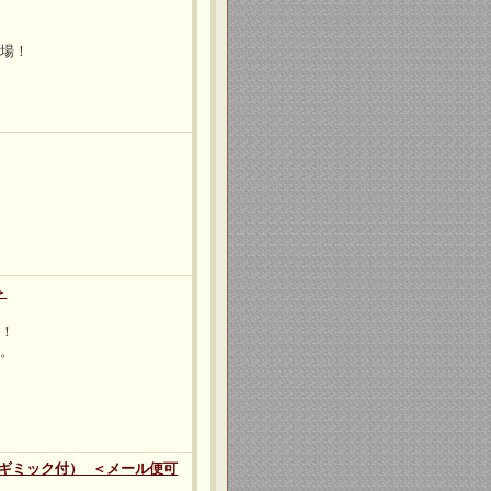
登場！
！
＞
作！
す。
」（ギミック付） ＜メール便可