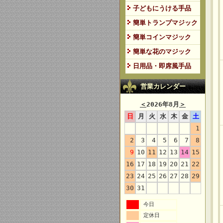
子どもにうける手品
簡単トランプマジック
簡単コインマジック
簡単な花のマジック
日用品・即席風手品
営業カレンダー
＜
2026年8月
＞
日
月
火
水
木
金
土
1
2
3
4
5
6
7
8
9
10
11
12
13
14
15
16
17
18
19
20
21
22
23
24
25
26
27
28
29
30
31
今日
定休日