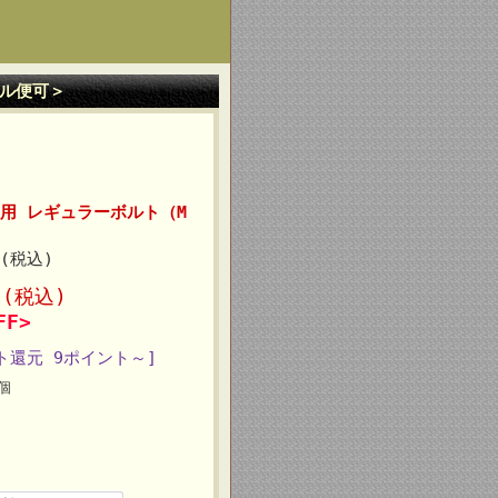
ール便可＞
用 レギュラーボルト（M
円(税込)
円
(税込)
FF>
ト還元 9ポイント～]
個