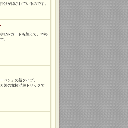
仕掛けが隠されているのです。
＞
やESPカードも加えて、本格
です。
ダーペン」の新タイプ。
シカ製の究極浮遊トリックで