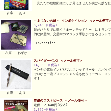
一見ただの動物図鑑にしか見えませんが実は巧妙な
在庫 あり
～まじないの鍵～ インボケイション ＜メール便可
5,940円(税込)
鍵がひとりでに動く「ホーンテッドキー」にトランプ
的な降霊術、交霊術のマジック手順ができるセット
-Invocation-
在庫 わずか
スパイダーペンX ＜メール便可＞
14,300円(税込)
ペン型の電動インビジブルスレッドリール「スパイ
セロなど一流プロマジシャン達も使うイーガル・メ
す！
在庫 あり
奇跡のラストピース ＜メール便可＞
定価: 2,640円(税込)
2,376円(税込)