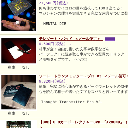
27,500円(税込)
何も使わずサイコロの目を透視して100％当てる！
マジシャンの理想を実現できる完璧な用具がついに
- MENTAL DIE -
テレソート・パッド ＜メール便可＞
6,600円(税込)
～
相手が全く自由に書いた文字や数字などを
パーフェクトに読み取る事ができる驚異のトリック
メモ帳タイプです。（小/大）
在庫 なし
ソート・トランスミッター・プロ V3 ＜メール便可
6,820円(税込)
簡単、完璧に読心術ができるピークウォレットの傑
心を読んで相手の書いた文字をズバリと言い当てま
-Thought Transmitter Pro V3-
在庫 なし
【DVD】UFOカード・レクチャーDVD 「AROUND
＞