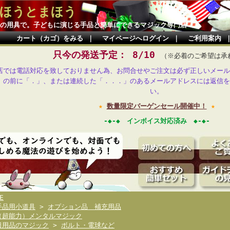
ほうとまほう
の用具で。子どもに演じる手品と簡単にできるマジック専門店
カート（カゴ）をみる
｜
マイページへログイン
｜
ご利用案内
只今の発送予定： 8/10
（※必着のご希望は承
店では電話対応を致しておりません為、お問合せやご注文は必ず正しいメール
」の前に「．」、または連続した「．．．」のあるメールアドレスには返信を
い。
★
数量限定バーゲンセール開催中！
★
-◆-◆ インボイス対応済み ◆-◆-
E
手品用小道具
>
オプション品 補充用品
（超能力）メンタルマジック
日用品のマジック
>
ボルト・電球など