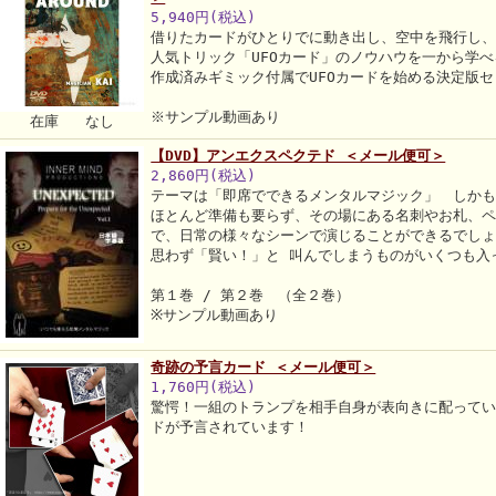
5,940円(税込)
借りたカードがひとりでに動き出し、空中を飛行し
人気トリック「UFOカード」のノウハウを一から学べ
作成済みギミック付属でUFOカードを始める決定版
※サンプル動画あり
在庫 なし
【DVD】アンエクスペクテド ＜メール便可＞
2,860円(税込)
テーマは「即席でできるメンタルマジック」 しか
ほとんど準備も要らず、その場にある名刺やお札、
で、日常の様々なシーンで演じることができるでしょ
思わず「賢い！」と 叫んでしまうものがいくつも入
第１巻 / 第２巻 （全２巻）
※サンプル動画あり
奇跡の予言カード ＜メール便可＞
1,760円(税込)
驚愕！一組のトランプを相手自身が表向きに配って
ドが予言されています！