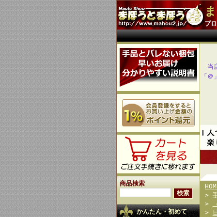
ま
プロ
当
「＠
商品検索
HOM
>
>
かんたん・初めて
>