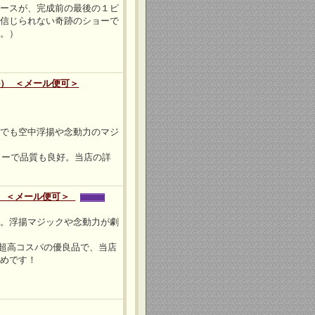
ピースが、完成前の最後の１ピ
！信じられない奇跡のショーで
ん。）
） ＜メール便可＞
こでも空中浮揚や念動力のマジ
ーカーで品質も良好。当店の詳
） ＜メール便可＞
ル。浮揚マジックや念動力が劇
べき超高コスパの優良品で、当店
すめです！