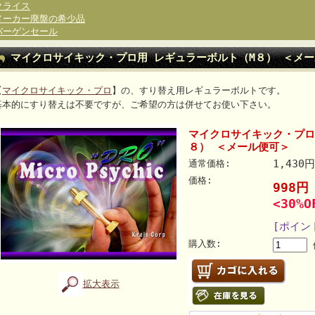
クライス
メーカー廃盤の希少品
バーゲンセール
マイクロサイキック・プロ用 レギュラーボルト（M８） ＜メ
【
マイクロサイキック・プロ
】の、すり替え用レギュラーボルトです。
基本的にすり替えは不要ですが、ご希望の方は併せてお使い下さい。
マイクロサイキック・プロ
８） ＜メール便可＞
1,430
通常価格:
価格:
998
<30%O
[ポイン
購入数:
拡大表示