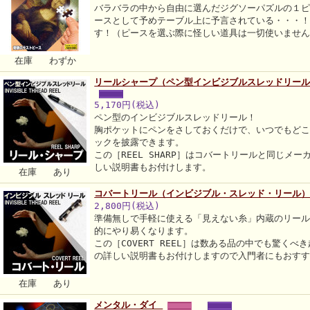
バラバラの中から自由に選んだジグソーパズルの１
ースとして予めテーブル上に予言されている・・・
す！（ピースを選ぶ際に怪しい道具は一切使いませ
在庫 わずか
リールシャープ（ペン型インビジブルスレッドリール
5,170円(税込)
ペン型のインビジブルスレッドリール！
胸ポケットにペンをさしておくだけで、いつでもど
ックを披露できます。
この［REEL SHARP］はコバートリールと同じメ
しい説明書もお付けします。
在庫 あり
コバートリール（インビジブル・スレッド・リール
2,800円(税込)
準備無しで手軽に使える「見えない糸」内蔵のリー
的にやり易くなります。
この［COVERT REEL］は数ある品の中でも驚く
の詳しい説明書もお付けしますので入門者にもおす
在庫 あり
メンタル・ダイ