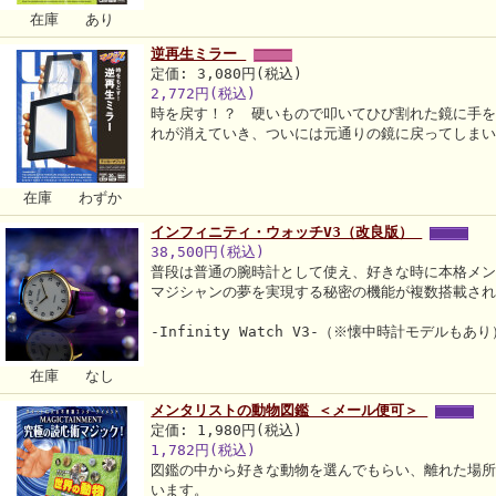
在庫 あり
逆再生ミラー
定価: 3,080円(税込)
2,772円(税込)
時を戻す！？ 硬いもので叩いてひび割れた鏡に手
れが消えていき、ついには元通りの鏡に戻ってしま
在庫 わずか
インフィニティ・ウォッチV3（改良版）
38,500円(税込)
普段は普通の腕時計として使え、好きな時に本格メ
マジシャンの夢を実現する秘密の機能が複数搭載さ
-Infinity Watch V3-（※懐中時計モデルもあり
在庫 なし
メンタリストの動物図鑑 ＜メール便可＞
定価: 1,980円(税込)
1,782円(税込)
図鑑の中から好きな動物を選んでもらい、離れた場
います。